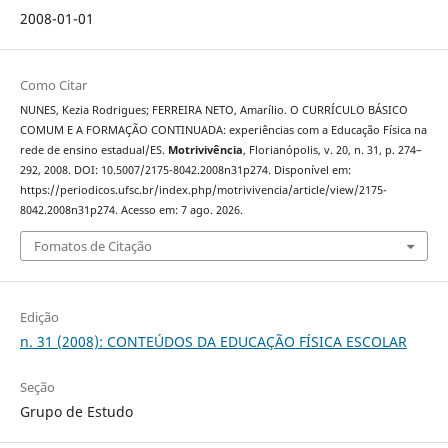
2008-01-01
Como Citar
NUNES, Kezia Rodrigues; FERREIRA NETO, Amarílio. O CURRÍCULO BÁSICO
COMUM E A FORMAÇÃO CONTINUADA: experiências com a Educação Física na
rede de ensino estadual/ES.
Motrivivência
, Florianópolis, v. 20, n. 31, p. 274–
292, 2008. DOI: 10.5007/2175-8042.2008n31p274. Disponível em:
https://periodicos.ufsc.br/index.php/motrivivencia/article/view/2175-
8042.2008n31p274. Acesso em: 7 ago. 2026.
Fomatos de Citação
Edição
n. 31 (2008): CONTEÚDOS DA EDUCAÇÃO FÍSICA ESCOLAR
Seção
Grupo de Estudo