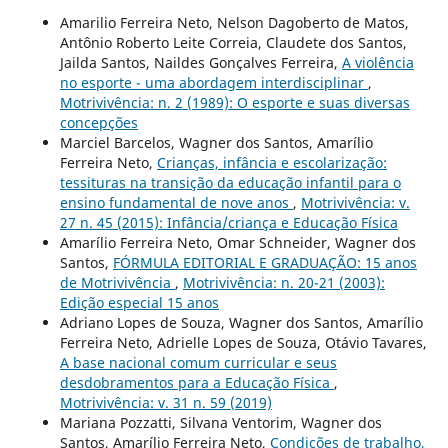
Amarilio Ferreira Neto, Nelson Dagoberto de Matos,
Antônio Roberto Leite Correia, Claudete dos Santos,
Jailda Santos, Naildes Gonçalves Ferreira,
A violência
no esporte - uma abordagem interdisciplinar
,
Motrivivência: n. 2 (1989): O esporte e suas diversas
concepções
Marciel Barcelos, Wagner dos Santos, Amarílio
Ferreira Neto,
Crianças, infância e escolarização:
tessituras na transição da educação infantil para o
ensino fundamental de nove anos
,
Motrivivência: v.
27 n. 45 (2015): Infância/criança e Educação Física
Amarílio Ferreira Neto, Omar Schneider, Wagner dos
Santos,
FÓRMULA EDITORIAL E GRADUAÇÃO: 15 anos
de Motrivivência
,
Motrivivência: n. 20-21 (2003):
Edição especial 15 anos
Adriano Lopes de Souza, Wagner dos Santos, Amarílio
Ferreira Neto, Adrielle Lopes de Souza, Otávio Tavares,
A base nacional comum curricular e seus
desdobramentos para a Educação Física
,
Motrivivência: v. 31 n. 59 (2019)
Mariana Pozzatti, Silvana Ventorim, Wagner dos
Santos, Amarílio Ferreira Neto,
Condições de trabalho,