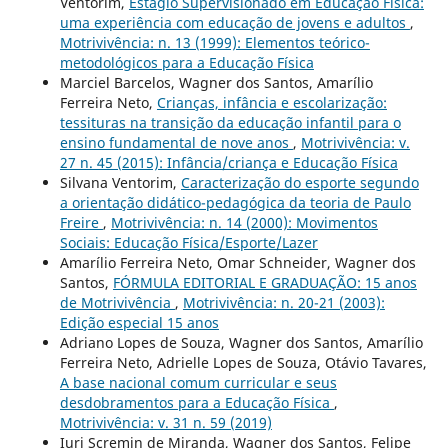
Ventorim,
Estágio Supervisionado em Educação Física:
uma experiência com educação de jovens e adultos
,
Motrivivência: n. 13 (1999): Elementos teórico-
metodológicos para a Educação Física
Marciel Barcelos, Wagner dos Santos, Amarílio
Ferreira Neto,
Crianças, infância e escolarização:
tessituras na transição da educação infantil para o
ensino fundamental de nove anos
,
Motrivivência: v.
27 n. 45 (2015): Infância/criança e Educação Física
Silvana Ventorim,
Caracterização do esporte segundo
a orientação didático-pedagógica da teoria de Paulo
Freire
,
Motrivivência: n. 14 (2000): Movimentos
Sociais: Educação Física/Esporte/Lazer
Amarílio Ferreira Neto, Omar Schneider, Wagner dos
Santos,
FÓRMULA EDITORIAL E GRADUAÇÃO: 15 anos
de Motrivivência
,
Motrivivência: n. 20-21 (2003):
Edição especial 15 anos
Adriano Lopes de Souza, Wagner dos Santos, Amarílio
Ferreira Neto, Adrielle Lopes de Souza, Otávio Tavares,
A base nacional comum curricular e seus
desdobramentos para a Educação Física
,
Motrivivência: v. 31 n. 59 (2019)
Iuri Scremin de Miranda, Wagner dos Santos, Felipe