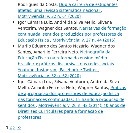
Rodrigues da Costa,
Dupla carreira de estudantes
atletas: uma revisão sistemática nacional
,
Motrivivência: v. 32 n. 61 (2020)
Igor Câmara Luiz, André da Silva Mello, Silvana
Ventorim, Wagner dos Santos,
Narrativas de formação
continuada: sentidos produzidos por professores de
Educação Física
,
Motrivivência: v. 27 n. 44 (2015)
Murilo Eduardo dos Santos Nazário, Wagner dos
Santos, Amarílio Ferreira Neto,
Netnografia da
Educação Física na reforma do ensino médio
brasileiro: práticas discursivas nas redes sociais
Youtube, Instagram, Facebook e Twitter
,
Motrivivência: v. 32 n. 62 (2020)
Igor Câmara Luiz, Silvana Ventorim, André da Silva
Mello, Amarílio Ferreira Neto, Wagner Santos,
Práticas
de apropriação dos professores de educação física
nas formações continuadas: Trilhando a produção de
sentidos
,
Motrivivência: v. 26 n. 43 (2014): 10 anos de
Diretrizes Curriculares para a formação de
professores
1
2
>
>>