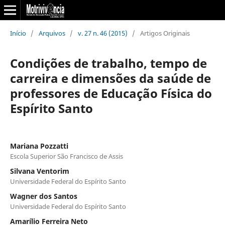
Início
/
Arquivos
/
v. 27 n. 46 (2015)
/
Artigos Originais
Condições de trabalho, tempo de
carreira e dimensões da saúde de
professores de Educação Física do
Espírito Santo
Mariana Pozzatti
Escola Superior São Francisco de Assis
Silvana Ventorim
Universidade Federal do Espírito Santo
Wagner dos Santos
Universidade Federal do Espírito Santo
Amarílio Ferreira Neto