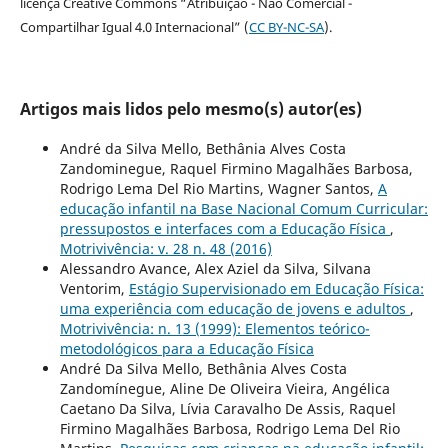
licença Creative Commons “Atribuição - Não Comercial -
Compartilhar Igual 4.0 Internacional” (
CC BY-NC-SA
).
Artigos mais lidos pelo mesmo(s) autor(es)
André da Silva Mello, Bethânia Alves Costa
Zandominegue, Raquel Firmino Magalhães Barbosa,
Rodrigo Lema Del Rio Martins, Wagner Santos,
A
educação infantil na Base Nacional Comum Curricular:
pressupostos e interfaces com a Educação Física
,
Motrivivência: v. 28 n. 48 (2016)
Alessandro Avance, Alex Aziel da Silva, Silvana
Ventorim,
Estágio Supervisionado em Educação Física:
uma experiência com educação de jovens e adultos
,
Motrivivência: n. 13 (1999): Elementos teórico-
metodológicos para a Educação Física
André Da Silva Mello, Bethânia Alves Costa
Zandomínegue, Aline De Oliveira Vieira, Angélica
Caetano Da Silva, Lívia Caravalho De Assis, Raquel
Firmino Magalhães Barbosa, Rodrigo Lema Del Rio