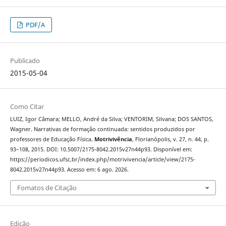
PDF/A
Publicado
2015-05-04
Como Citar
LUIZ, Igor Câmara; MELLO, André da Silva; VENTORIM, Silvana; DOS SANTOS,
Wagner. Narrativas de formação continuada: sentidos produzidos por
professores de Educação Física.
Motrivivência
, Florianópolis, v. 27, n. 44, p.
93–108, 2015. DOI: 10.5007/2175-8042.2015v27n44p93. Disponível em:
https://periodicos.ufsc.br/index.php/motrivivencia/article/view/2175-
8042.2015v27n44p93. Acesso em: 6 ago. 2026.
Fomatos de Citação
Edição