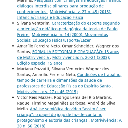
Martins,
Pesquisas com crianças na educação infantil:
diálogos interdisciplinares para produção de
conhecimentos
,
Motrivivência: v. 27 n. 45 (2015):
Infância/criança e Educação Física
Silvana Ventorim,
Caracterização do esporte segundo
a orientação didático-pedagógica da teoria de Paulo
Freire
,
Motrivivência: n. 14 (2000): Movimentos
Sociais: Educação Física/Esporte/Lazer
Amarílio Ferreira Neto, Omar Schneider, Wagner dos
Santos,
FÓRMULA EDITORIAL E GRADUAÇÃO: 15 anos
de Motrivivência
,
Motrivivência: n. 20-21 (2003):
Edição especial 15 anos
Mariana Pozzatti, Silvana Ventorim, Wagner dos
Santos, Amarílio Ferreira Neto,
Condições de trabalho,
tempo de carreira e dimensões da saúde de
professores de Educação Física do Espírito Santo
,
Motrivivência: v. 27 n. 46 (2015)
Victor Reis Mazzei, Rodrigo Lema del Rio Martins,
Raquel Firmino Magalhães Barbosa, André da Silva
Mello,
Análise semiótica do vídeo “assim é ser
criança”: o papel do jogo de faz-de-conta no
protagonismo e autoria das crianças
,
Motrivivência: v.
30 n. 56 (2018)