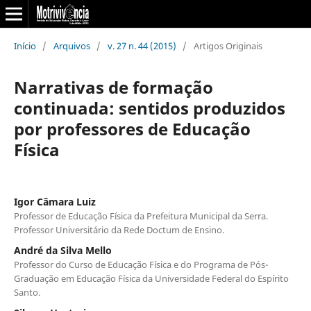
Início
/
Arquivos
/
v. 27 n. 44 (2015)
/
Artigos Originais
Narrativas de formação
continuada: sentidos produzidos
por professores de Educação
Física
Igor Câmara Luiz
Professor de Educação Física da Prefeitura Municipal da Serra.
Professor Universitário da Rede Doctum de Ensino.
André da Silva Mello
Professor do Curso de Educação Física e do Programa de Pós-
Graduação em Educação Física da Universidade Federal do Espírito
Santo.