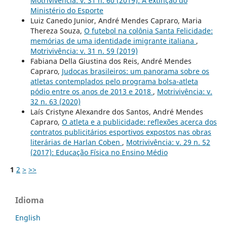
Motrivivência: v. 31 n. 60 (2019): A extinção do
Ministério do Esporte
Luiz Canedo Junior, André Mendes Capraro, Maria
Thereza Souza,
O futebol na colônia Santa Felicidade:
memórias de uma identidade imigrante italiana
,
Motrivivência: v. 31 n. 59 (2019)
Fabiana Della Giustina dos Reis, André Mendes
Capraro,
Judocas brasileiros: um panorama sobre os
atletas contemplados pelo programa bolsa-atleta
pódio entre os anos de 2013 e 2018
,
Motrivivência: v.
32 n. 63 (2020)
Laís Cristyne Alexandre dos Santos, André Mendes
Capraro,
O atleta e a publicidade: reflexões acerca dos
contratos publicitários esportivos expostos nas obras
literárias de Harlan Coben
,
Motrivivência: v. 29 n. 52
(2017): Educação Física no Ensino Médio
1
2
>
>>
Idioma
English