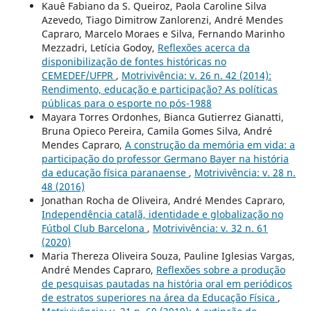
Kauê Fabiano da S. Queiroz, Paola Caroline Silva
Azevedo, Tiago Dimitrow Zanlorenzi, André Mendes
Capraro, Marcelo Moraes e Silva, Fernando Marinho
Mezzadri, Letícia Godoy,
Reflexões acerca da
disponibilização de fontes históricas no
CEMEDEF/UFPR
,
Motrivivência: v. 26 n. 42 (2014):
Rendimento, educação e participação? As políticas
públicas para o esporte no pós-1988
Mayara Torres Ordonhes, Bianca Gutierrez Gianatti,
Bruna Opieco Pereira, Camila Gomes Silva, André
Mendes Capraro,
A construção da memória em vida: a
participação do professor Germano Bayer na história
da educação física paranaense
,
Motrivivência: v. 28 n.
48 (2016)
Jonathan Rocha de Oliveira, André Mendes Capraro,
Independência catalã, identidade e globalização no
Fútbol Club Barcelona
,
Motrivivência: v. 32 n. 61
(2020)
Maria Thereza Oliveira Souza, Pauline Iglesias Vargas,
André Mendes Capraro,
Reflexões sobre a produção
de pesquisas pautadas na história oral em periódicos
de estratos superiores na área da Educação Física
,