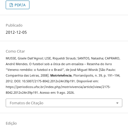
PDF/A
Publicado
2012-12-05
Como Citar
MUSSE, Gisele Dall’Agnol; LISE, Riqueldi Straub; SANTOS, Natasha; CAPRARO,
André Mendes. O futebol sob a ótica de um ensaísta – Resenha do livro
“Veneno remédio: o futebol e o Brasil”, de José Miguel Wisnik [São Paulo:
Companhia das Letras, 2008].
Motrivivência
, Florianópolis, n. 39, p. 191–194,
2012. DOI: 10.5007/2175-8042.2012v24n39p191. Disponível em:
https://periodicos.ufsc.br/index.php/motrivivencia/article/view/2175-
8042.2012v24n39p191. Acesso em: 9 ago. 2026.
Fomatos de Citação
Edição