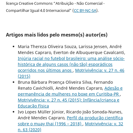
licença Creative Commons “Atribuição - Não Comercial -
Compartilhar Igual 4.0 Internacional” (
CC BY-NC-SA
).
Artigos mais lidos pelo mesmo(s) autor(es)
Maria Thereza Oliveira Souza, Larissa Jensen, André
Mendes Capraro, Everton de Albuquerque Cavalcanti,
Injúria racial no futebol brasileiro: uma análise sócio-
histórica de alguns casos (não tão) esporádicos
ocorridos nos últimos anos
,
Motrivivência: v. 27 n. 46
(2015)
Bruna Bárbara Proença Oliveira Silva, Fernando
Renato Cavichiolli, André Mendes Capraro,
Adesão e
permanência de mulheres no boxe em Curitiba-PR
,
Motrivivência: v. 27 n. 45 (2015): Infância/criança e
Educação Física
Ivo Lopes Müller Júnior, Ricardo João Sonoda-Nunes,
André Mendes Capraro,
Perfil da produção científica
sobre o muay thai (1996 – 2018)
,
Motrivivência: v. 32
n. 63 (2020)