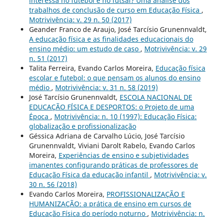
interessa no futebol e no futsal? Uma análise dos
trabalhos de conclusão de curso em Educação Física
,
Motrivivência: v. 29 n. 50 (2017)
Geander Franco de Araujo, José Tarcísio Grunennvaldt,
A educação física e as finalidades educacionais do
ensino médio: um estudo de caso
,
Motrivivência: v. 29
n. 51 (2017)
Talita Ferreira, Evando Carlos Moreira,
Educação física
escolar e futebol: o que pensam os alunos do ensino
médio
,
Motrivivência: v. 31 n. 58 (2019)
José Tarcísio Grunennvaldt,
ESCOLA NACIONAL DE
EDUCAÇÃO FÍSICA E DESPORTOS: o Projeto de uma
Época
,
Motrivivência: n. 10 (1997): Educação Física:
globalização e profissionalização
Géssica Adriana de Carvalho Lúcio, José Tarcísio
Grunennvaldt, Viviani Darolt Rabelo, Evando Carlos
Moreira,
Experiências de ensino e subjetividades
imanentes configurando práticas de professores de
Educação Física da educação infantil
,
Motrivivência: v.
30 n. 56 (2018)
Evando Carlos Moreira,
PROFISSIONALIZAÇÃO E
HUMANIZAÇÃO: a prática de ensino em cursos de
Educação Física do período noturno
,
Motrivivência: n.