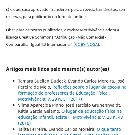
c) e que, caso aprovado, transferem para a revista tais direitos, sem
reservas, para publicação no formato on line.
Obs.: para os textos publicados, a revista Motrivivência adota a
licença Creative Commons “Atribuição - Não Comercial -
Compartilhar Igual 4.0 Internacional” (
CC BY-NC-SA
).
Artigos mais lidos pelo mesmo(s) autor(es)
Tamara Suellen Dudeck, Evando Carlos Moreira, José
Pereira de Melo,
Reflexões sobre o lugar da escola na
formação de professores de Educação Física
,
Motrivivência: v. 29 n. 51 (2017)
Vilma Aparecida Pinho, José Tarcísio Grunennvaldt,
Kátia Garcia Gelamo,
O lugar da educação física na
educação infantil, existe?
,
Motrivivência: v. 28 n. 48
(2016)
Talita Ferreira, Evando Carlos Moreira,
O que tanto