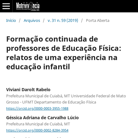
Início
/
Arquivos
/
v. 31 n. 59 (2019)
/
Porta Aberta
Formação continuada de
professores de Educação Física:
relatos de uma experiência na
educação infantil
Viviani Darolt Rabelo
Prefeitura Municipal de Cuiabá, MT Universidade Federal de Mato
Grosso - UFMT Departamento de Educação Física
https://orcid.org/0000-0003-3955-1988
Géssica Adriana de Carvalho Lúcio
Prefeitura Municipal de Cuiabá, MT
https://orcid.org/0000-0002-8284-3954