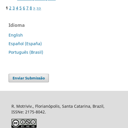
1
2
3
4
5
6
7
8
>
>>
Idioma
English
Español (España)
Português (Brasil)
Enviar Submissão
R. Motriviv., Florianópolis, Santa Catarina, Brazil,
ISSNe: 2175-8042.