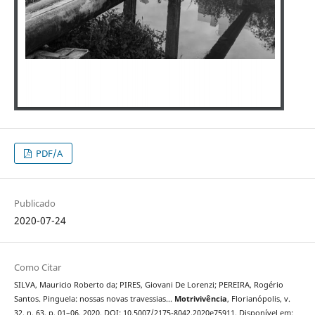
PDF/A
Publicado
2020-07-24
Como Citar
SILVA, Mauricio Roberto da; PIRES, Giovani De Lorenzi; PEREIRA, Rogério
Santos. Pinguela: nossas novas travessias...
Motrivivência
, Florianópolis, v.
32, n. 63, p. 01–06, 2020. DOI: 10.5007/2175-8042.2020e75911. Disponível em: