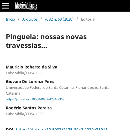
Início
/
Arquivos
/
v. 32 n. 63 (2020)
/
Editorial
Pinguela: nossas novas
travessias...
Mauricio Roberto da Silva
LaboMidia/CDS/UFSC
Giovani De Lorenzi Pires
Universidade Federal de Santa Catarina, Florianópolis, Santa
Catarina
https://orcid.org/0000-0003-4234-8358
Rogério Santos Pereira
LaboMidia/CDS/UFSC
DOI:
https://doi.org/10.5007/2175-8042.2020e75911