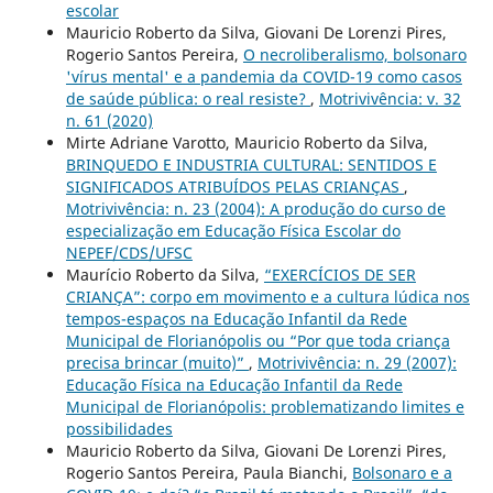
escolar
Mauricio Roberto da Silva, Giovani De Lorenzi Pires,
Rogerio Santos Pereira,
O necroliberalismo, bolsonaro
'vírus mental' e a pandemia da COVID-19 como casos
de saúde pública: o real resiste?
,
Motrivivência: v. 32
n. 61 (2020)
Mirte Adriane Varotto, Mauricio Roberto da Silva,
BRINQUEDO E INDUSTRIA CULTURAL: SENTIDOS E
SIGNIFICADOS ATRIBUÍDOS PELAS CRIANÇAS
,
Motrivivência: n. 23 (2004): A produção do curso de
especialização em Educação Física Escolar do
NEPEF/CDS/UFSC
Maurício Roberto da Silva,
“EXERCÍCIOS DE SER
CRIANÇA”: corpo em movimento e a cultura lúdica nos
tempos-espaços na Educação Infantil da Rede
Municipal de Florianópolis ou “Por que toda criança
precisa brincar (muito)”
,
Motrivivência: n. 29 (2007):
Educação Física na Educação Infantil da Rede
Municipal de Florianópolis: problematizando limites e
possibilidades
Mauricio Roberto da Silva, Giovani De Lorenzi Pires,
Rogerio Santos Pereira, Paula Bianchi,
Bolsonaro e a