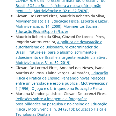
COVID-19: e daí? “o Brazil tá matando o Brasil”, “do
Brasil, SOS ao Brasil”, “chora a nossa pátria, mãe
gentil...”
,
Motrivivência: v. 32 n. 62 (2020)
Giovani De Lorenzi Pires, Maurício Roberto da Silva,
Movimentos sociais: Educação Física, Esporte e Lazer
,
Motrivivência: n. 14 (2000): Movimentos Sociais:
Educação Física/Esporte/Lazer
Mauricio Roberto da Silva, Giovani De Lorenzi Pires,
Rogerio Santos Pereira,
A política de devastação e
autoritarismo de Bolsonaro, ‘o exterminador do
Brasil’: ‘future-se’ para o abismo, sofrimento e
adoecimento de Brasil e a urgente resistência ativa
,
Motrivivência: v. 31 n. 59 (2019)
Giovani De Lorenzi Pires, Annabel das Neves, Ivana
Martins da Rosa, Elaine Vargas Guimarães,
Educação
Física e Prática de Ensino: Pensando novas relações
entre universidade e escola pública
,
Motrivivência: n.
9 (1996): O jogo e o brinquedo na Educação Física
Mariana Mendonça Lisboa, Giovani De Lorenzi Pires,
Reflexões sobre a imagem e a fotografia:
possibilidades na pesquisa e no ensino da Educação
Física
,
Motrivivência: n. 34 (2010): Educação Física e
Tecnologias Digitais