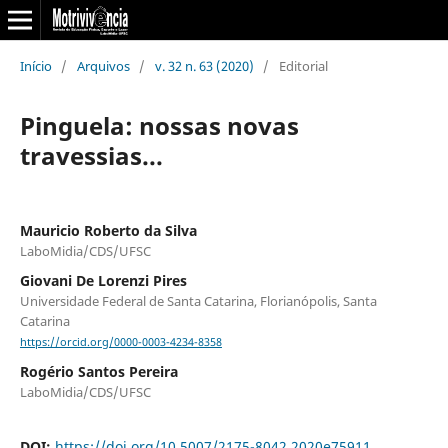
Início
/
Arquivos
/
v. 32 n. 63 (2020)
/
Editorial
Pinguela: nossas novas
travessias...
Mauricio Roberto da Silva
LaboMidia/CDS/UFSC
Giovani De Lorenzi Pires
Universidade Federal de Santa Catarina, Florianópolis, Santa
Catarina
https://orcid.org/0000-0003-4234-8358
Rogério Santos Pereira
LaboMidia/CDS/UFSC
DOI:
https://doi.org/10.5007/2175-8042.2020e75911