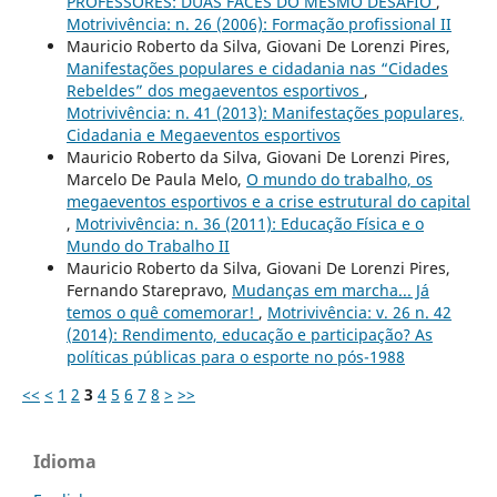
PROFESSORES: DUAS FACES DO MESMO DESAFIO
,
Motrivivência: n. 26 (2006): Formação profissional II
Mauricio Roberto da Silva, Giovani De Lorenzi Pires,
Manifestações populares e cidadania nas “Cidades
Rebeldes” dos megaeventos esportivos
,
Motrivivência: n. 41 (2013): Manifestações populares,
Cidadania e Megaeventos esportivos
Mauricio Roberto da Silva, Giovani De Lorenzi Pires,
Marcelo De Paula Melo,
O mundo do trabalho, os
megaeventos esportivos e a crise estrutural do capital
,
Motrivivência: n. 36 (2011): Educação Física e o
Mundo do Trabalho II
Mauricio Roberto da Silva, Giovani De Lorenzi Pires,
Fernando Starepravo,
Mudanças em marcha... Já
temos o quê comemorar!
,
Motrivivência: v. 26 n. 42
(2014): Rendimento, educação e participação? As
políticas públicas para o esporte no pós-1988
<<
<
1
2
3
4
5
6
7
8
>
>>
Idioma