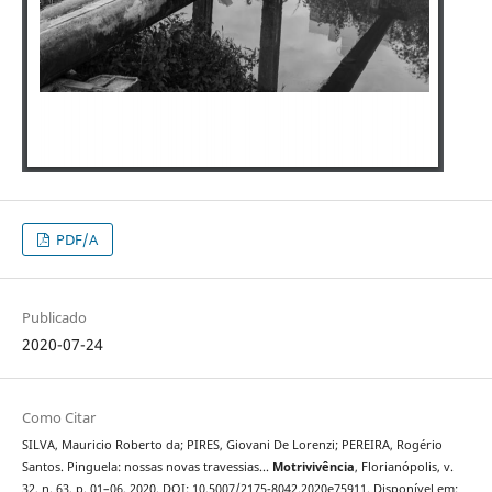
PDF/A
Publicado
2020-07-24
Como Citar
SILVA, Mauricio Roberto da; PIRES, Giovani De Lorenzi; PEREIRA, Rogério
Santos. Pinguela: nossas novas travessias...
Motrivivência
, Florianópolis, v.
32, n. 63, p. 01–06, 2020. DOI: 10.5007/2175-8042.2020e75911. Disponível em: