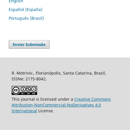
English
Español (España)
Português (Brasil)
Enviar Submissão
R. Motriviv., Florianópolis, Santa Catarina, Brazil,
ISSNe: 2175-8042.
This journal is licensed under a
Creative Commons
Attribution-NonCommercial-NoDerivatives 4.0
International
License.