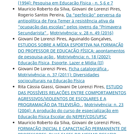
(1994): Pesquisa em Educação Física - n. 5,6 e 7
Mauricio Roberto da Silva, Giovani de Lorenzi Pires,
Rogerio Santos Pereira,
Da “perfeição” perversa da
antipolítica de Fora Temer à resistência ativa da
“ocupação das escolas” pelos jovens da “Primavera
Secundarista”
,
Motrivivência: v. 28 n. 49 (2016)
Giovani De Lorenzi Pires, Aguinaldo Gonçalves,
ESTUDOS SOBRE A MÍDIA ESPORTIVA NA FORMAÇÃ0
DO PROFESSOR DE EDUCAÇÃO FÍSICA: apontamentos
de pesquisa-ação
,
Motrivivência: n. 18 (2002):
Educação Física, Esporte, Lazer e Mídia (II)
Giovani De Lorenzi Pires,
Ficha catalográfica
,
Motrivivência: n. 37 (2011): Diversidades
socioculturais na Educação Física
Rita Cássia Giassi, Giovani De Lorenzi Pires,
ESTUDO
DAS POSSÍVEIS RELAÇÕES ENTRE COMPORTAMENTOS
AGRESSIVOS/VIOLENTOS DE ESCOLARES E A
PROGRAMAÇÃO DA TELEVISÃO.
,
Motrivivência: n. 23
(2004): A produção do curso de especialização em
Educação Física Escolar do NEPEF/CDS/UFSC
Mauricio Roberto da Silva, Giovani de Lorenzi Pires,
FORMAÇÃO INICIAL E CAPACITAÇÃO PERMANENTE DE