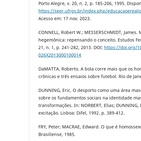
Porto Alegre, v. 20, n. 2, p. 185-206, 1995. Dispo
https://seer.ufrgs.br/index.php/educacaoereali
Acesso em: 17 nov. 2023.
CONNELL, Robert W.; MESSERSCHMIDT, James. 
hegemônica: repensando o conceito. Estudos Femi
21, n. 1, p. 241-282, 2013. DOI:
https://doi.org/
026X2013000100014
DaMATTA, Roberto. A bola corre mais que os ho
crônicas e três ensaios sobre futebol. Rio de Jan
DUNNING, Eric. O desporto como uma área masc
sobre os fundamentos sociais na identidade mas
transformações. In: NORBERT, Elias; DUNNING, Er
excitação. Lisboa: Difel, 1992. p. 389-412.
FRY, Peter; MACRAE, Edward. O que é homossexu
Brasiliense, 1985.