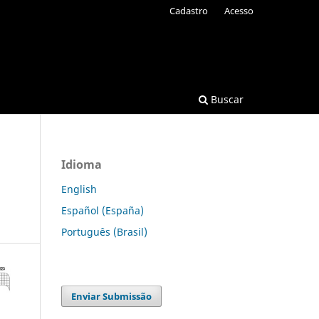
Cadastro
Acesso
Buscar
Idioma
English
Español (España)
Português (Brasil)
Enviar Submissão