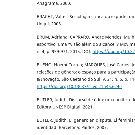
Anagrama, 2000.
BRACHT, Valter. Sociologia crítica do esporte: um
Unijuí, 2005.
BRUM, Adriana; CAPRARO, André Mendes. Mulhe
esportivo: uma “visão além do alcance”? Movimen
n. 4, p. 959-971, 2015. DOI:
https://doi.org/10.
BUENO, Noemi Correa; MARQUES, José Carlos. Jo
relações de gênero: o espaço para a participaç
& Inovação, São Caetano do Sul, v. 21, n. 5, p. 1
https://doi.org/10.13037/ci.vol21n45.6240
BUTLER, Judith. Discurso de ódio: uma política d
Editora UNESP Digital, 2021.
BUTLER, Judith. El género en disputa. El feminis
identidad. Barcelona: Paidós, 2007.