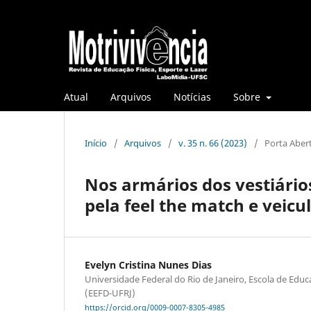
Atual
Arquivos
Notícias
Sobre
Início
/
Arquivos
/
v. 35 n. 66 (2023)
/
Porta Aber
Nos armários dos vestiário
pela feel the match e veicu
Evelyn Cristina Nunes Dias
Universidade Federal do Rio de Janeiro, Escola de Educ
(EEFD-UFRJ)
https://orcid.org/0009-0007-8305-4985