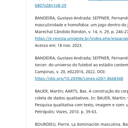
6807v28n1p8-29
BANDEIRA, Gustavo Andrada; SEFFNER, Fernando
masculinidade e homofobia: um jogo dentro do j
Marechal Cândido Rondon, v. 14, n. 29, p. 246-2
https://e-revista.unioeste.br/index.php/espacop
Acesso em: 18 nov. 2023.
BANDEIRA, Gustavo Andrada; SEFFNER, Fernand
torcer: do universo do futebol ao estádio cont
Campinas, v. 20, e022016, 2022. DOI:
https://doi.org/10.20396/conex.v20i1.8668348
BAUER, Martin; AARTS, Bas. A construção do cor
coleta de dados qualitativos. In: BAUER, Martin;
Pesquisa qualitativa com texto, imagem e som: u
Petrópolis: Vozes, 2010. p. 39-63.
BOURDIEU, Pierre. La dominación masculina. Bar