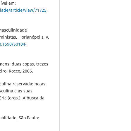
nível em:
dade/article/view/71725
.
Masculinidade
nistas, Florianópolis, v.
10.1590/S0104-
mens: duas copas, trezes
eiro: Rocco, 2006.
ulina reservada: notas
culina e as suas
ic (orgs.). A busca da
alidade. São Paulo: