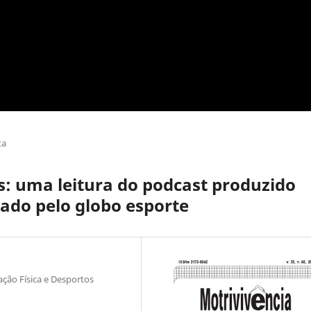
ta
s: uma leitura do podcast produzido
lado pelo globo esporte
ação Física e Desportos