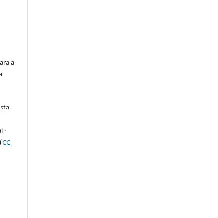
ara a
a
ista
e
l -
(
CC