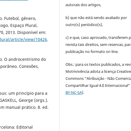
autorais dos artigos,
b) que não está sendo avaliado por
. Futebol, gênero,
outro(s) periódico(s),
ogo. Espaço Plural,
70, 2013. Disponível em:
c) e que, caso aprovado, transferem p
lural/article/view/10426
.
revista tais direitos, sem reservas, par
publicação no formato on line.
o. O androcentrismo do
Obs.: para os textos publicados, a rev
emporâneo. Conexões,
Motrivivência adota a licença Creativ
Commons “Atribuição - Não Comercia
Compartilhar Igual 4.0 Internacional” 
BY-NC-SA
).
pus: um princípio para a
 GASKELL, George (orgs.).
m manual prático. 8. ed.
celona: Editorial