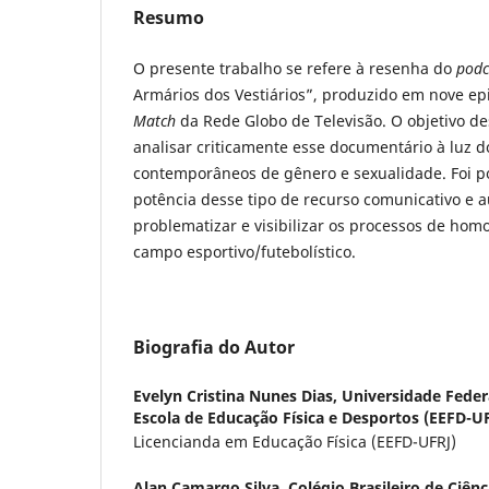
Resumo
O presente trabalho se refere à resenha do
podc
Armários dos Vestiários”, produzido em nove ep
Match
da Rede Globo de Televisão. O objetivo des
analisar criticamente esse documentário à luz d
contemporâneos de gênero e sexualidade. Foi pos
potência desse tipo de recurso comunicativo e a
problematizar e visibilizar os processos de hom
campo esportivo/futebolístico.
Biografia do Autor
Evelyn Cristina Nunes Dias,
Universidade Federa
Escola de Educação Física e Desportos (EEFD-U
Licencianda em Educação Física (EEFD-UFRJ)
Alan Camargo Silva,
Colégio Brasileiro de Ciên