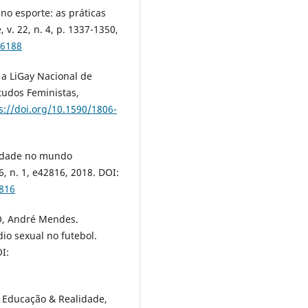
o esporte: as práticas
v. 22, n. 4, p. 1337-1350,
66188
a LiGay Nacional de
tudos Feministas,
s://doi.org/10.1590/1806-
idade no mundo
6, n. 1, e42816, 2018. DOI:
2816
O, André Mendes.
io sexual no futebol.
I:
. Educação & Realidade,