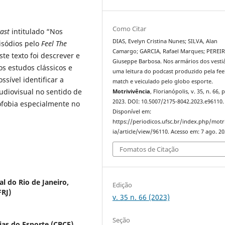
Como Citar
ast
intitulado “Nos
DIAS, Evelyn Cristina Nunes; SILVA, Alan
isódios pelo
Feel The
Camargo; GARCIA, Rafael Marques; PEREIRA
te texto foi descrever e
Giuseppe Barbosa. Nos armários dos vestiá
os estudos clássicos e
uma leitura do podcast produzido pela fee
sível identificar a
match e veiculado pelo globo esporte.
udiovisual no sentido de
Motrivivência
, Florianópolis, v. 35, n. 66, 
2023. DOI: 10.5007/2175-8042.2023.e96110.
ofobia especialmente no
Disponível em:
https://periodicos.ufsc.br/index.php/motr
ia/article/view/96110. Acesso em: 7 ago. 20
Fomatos de Citação
l do Rio de Janeiro,
Edição
FRJ)
v. 35 n. 66 (2023)
Seção
cias do Esporte (CBCE)