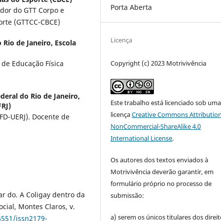
Porta Aberta
ador do GTT Corpo e
porte (GTTCC-CBCE)
Licença
 Rio de Janeiro, Escola
 de Educação Física
Copyright (c) 2023 Motrivivência
deral do Rio de Janeiro,
Este trabalho está licenciado sob um
FRJ)
licença
Creative Commons Attribution
EFD-UERJ). Docente de
NonCommercial-ShareAlike 4.0
International License
.
Os autores dos textos enviados à
Motrivivência deverão garantir, em
formulário próprio no processo de
r do. A Coligay dentro da
submissão:
cial, Montes Claros, v.
a) serem os únicos titulares dos direi
6551/issn2179-