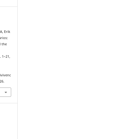
, Erik
rios:
l the
p. 1–21,
ivivenc
26.