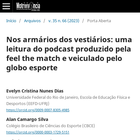
Início
/
Arquivos
/
v. 35 n. 66 (2023)
/
Porta Aberta
Nos armários dos vestiários: uma
leitura do podcast produzido pela
feel the match e veiculado pelo
globo esporte
Evelyn Cristina Nunes Dias
Universidade Federal do Rio de Janeiro, Escola de Educação Física e
Desportos (EEFD-UFRJ)
https://orcid.org/0009-0007-8305-4985
Alan Camargo Silva
Colégio Brasileiro de Ciências do Esporte (CBCE)
https://orcid.org/0000-0003-1729-5151