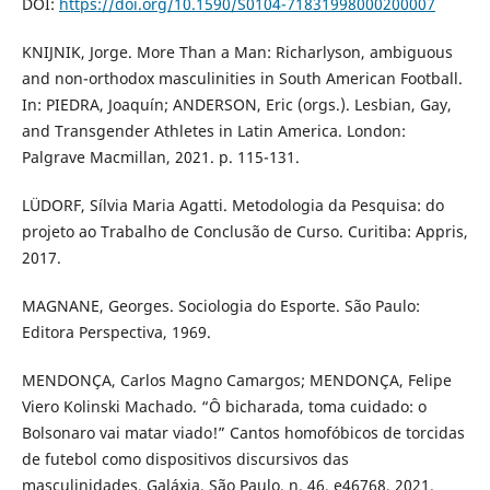
DOI:
https://doi.org/10.1590/S0104-71831998000200007
KNIJNIK, Jorge. More Than a Man: Richarlyson, ambiguous
and non-orthodox masculinities in South American Football.
In: PIEDRA, Joaquín; ANDERSON, Eric (orgs.). Lesbian, Gay,
and Transgender Athletes in Latin America. London:
Palgrave Macmillan, 2021. p. 115-131.
LÜDORF, Sílvia Maria Agatti. Metodologia da Pesquisa: do
projeto ao Trabalho de Conclusão de Curso. Curitiba: Appris,
2017.
MAGNANE, Georges. Sociologia do Esporte. São Paulo:
Editora Perspectiva, 1969.
MENDONÇA, Carlos Magno Camargos; MENDONÇA, Felipe
Viero Kolinski Machado. “Ô bicharada, toma cuidado: o
Bolsonaro vai matar viado!” Cantos homofóbicos de torcidas
de futebol como dispositivos discursivos das
masculinidades. Galáxia, São Paulo, n. 46, e46768, 2021.