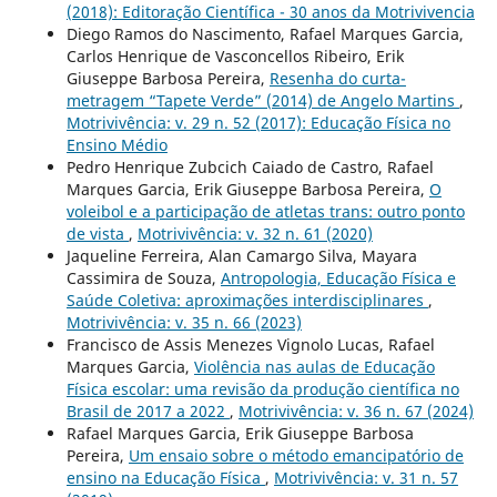
(2018): Editoração Científica - 30 anos da Motrivivencia
Diego Ramos do Nascimento, Rafael Marques Garcia,
Carlos Henrique de Vasconcellos Ribeiro, Erik
Giuseppe Barbosa Pereira,
Resenha do curta-
metragem “Tapete Verde” (2014) de Angelo Martins
,
Motrivivência: v. 29 n. 52 (2017): Educação Física no
Ensino Médio
Pedro Henrique Zubcich Caiado de Castro, Rafael
Marques Garcia, Erik Giuseppe Barbosa Pereira,
O
voleibol e a participação de atletas trans: outro ponto
de vista
,
Motrivivência: v. 32 n. 61 (2020)
Jaqueline Ferreira, Alan Camargo Silva, Mayara
Cassimira de Souza,
Antropologia, Educação Física e
Saúde Coletiva: aproximações interdisciplinares
,
Motrivivência: v. 35 n. 66 (2023)
Francisco de Assis Menezes Vignolo Lucas, Rafael
Marques Garcia,
Violência nas aulas de Educação
Física escolar: uma revisão da produção científica no
Brasil de 2017 a 2022
,
Motrivivência: v. 36 n. 67 (2024)
Rafael Marques Garcia, Erik Giuseppe Barbosa
Pereira,
Um ensaio sobre o método emancipatório de
ensino na Educação Física
,
Motrivivência: v. 31 n. 57