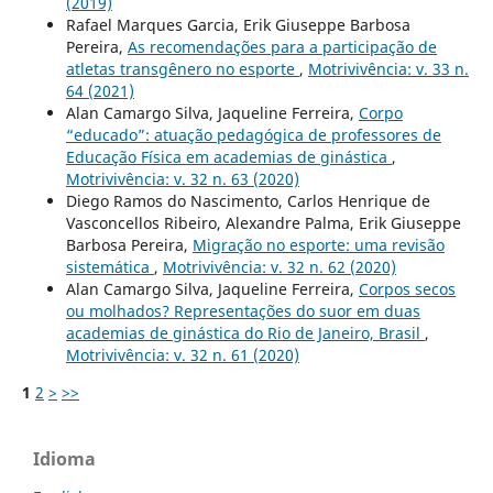
(2019)
Rafael Marques Garcia, Erik Giuseppe Barbosa
Pereira,
As recomendações para a participação de
atletas transgênero no esporte
,
Motrivivência: v. 33 n.
64 (2021)
Alan Camargo Silva, Jaqueline Ferreira,
Corpo
“educado”: atuação pedagógica de professores de
Educação Física em academias de ginástica
,
Motrivivência: v. 32 n. 63 (2020)
Diego Ramos do Nascimento, Carlos Henrique de
Vasconcellos Ribeiro, Alexandre Palma, Erik Giuseppe
Barbosa Pereira,
Migração no esporte: uma revisão
sistemática
,
Motrivivência: v. 32 n. 62 (2020)
Alan Camargo Silva, Jaqueline Ferreira,
Corpos secos
ou molhados? Representações do suor em duas
academias de ginástica do Rio de Janeiro, Brasil
,
Motrivivência: v. 32 n. 61 (2020)
1
2
>
>>
Idioma