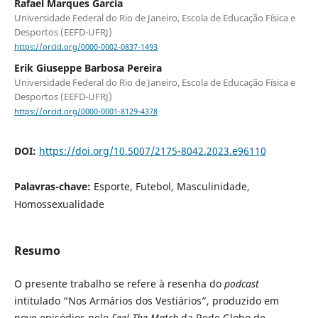
Rafael Marques Garcia
Universidade Federal do Rio de Janeiro, Escola de Educação Física e
Desportos (EEFD-UFRJ)
https://orcid.org/0000-0002-0837-1493
Erik Giuseppe Barbosa Pereira
Universidade Federal do Rio de Janeiro, Escola de Educação Física e
Desportos (EEFD-UFRJ)
https://orcid.org/0000-0001-8129-4378
DOI:
https://doi.org/10.5007/2175-8042.2023.e96110
Palavras-chave:
Esporte, Futebol, Masculinidade,
Homossexualidade
Resumo
O presente trabalho se refere à resenha do
podcast
intitulado “Nos Armários dos Vestiários”, produzido em
nove episódios pelo
Feel The Match
da Rede Globo de