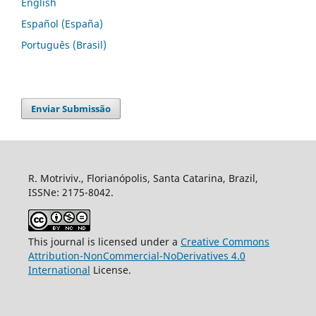
English
Español (España)
Português (Brasil)
Enviar Submissão
R. Motriviv., Florianópolis, Santa Catarina, Brazil,
ISSNe: 2175-8042.
This journal is licensed under a
Creative Commons
Attribution-NonCommercial-NoDerivatives 4.0
International
License.