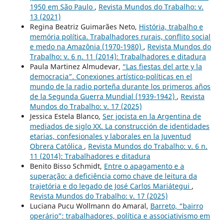
1950 em São Paulo
,
Revista Mundos do Trabalho: v.
13 (2021)
Regina Beatriz Guimarães Neto,
História, trabalho e
memória política. Trabalhadores rurais, conflito social
e medo na Amazônia (1970-1980)
,
Revista Mundos do
Trabalho: v. 6 n. 11 (2014): Trabalhadores e ditadura
Paula Martinez Almudevar,
“Las fiestas del arte y la
democracia”. Conexiones artístico-políticas en el
mundo de la radio porteña durante los primeros años
de la Segunda Guerra Mundial (1939-1942)
,
Revista
Mundos do Trabalho: v. 17 (2025)
Jessica Estela Blanco,
Ser jocista en la Argentina de
mediados de siglo XX. La construcción de identidades
etarias, confesionales y laborales en la Juventud
Obrera Católica
,
Revista Mundos do Trabalho: v. 6 n.
11 (2014): Trabalhadores e ditadura
Benito Bisso Schmidt,
Entre o apagamento e a
superação: a deficiência como chave de leitura da
trajetória e do legado de José Carlos Mariátegui
,
Revista Mundos do Trabalho: v. 17 (2025)
Luciana Pucu Wollmann do Amaral,
Barreto, “bairro
operário”: trabalhadores, política e associativismo em