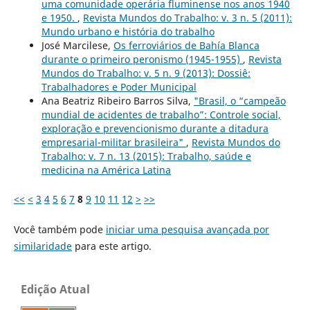
uma comunidade operária fluminense nos anos 1940
e 1950.
,
Revista Mundos do Trabalho: v. 3 n. 5 (2011):
Mundo urbano e história do trabalho
José Marcilese,
Os ferroviários de Bahía Blanca
durante o primeiro peronismo (1945-1955)
,
Revista
Mundos do Trabalho: v. 5 n. 9 (2013): Dossiê:
Trabalhadores e Poder Municipal
Ana Beatriz Ribeiro Barros Silva,
"Brasil, o “campeão
mundial de acidentes de trabalho”: Controle social,
exploração e prevencionismo durante a ditadura
empresarial-militar brasileira"
,
Revista Mundos do
Trabalho: v. 7 n. 13 (2015): Trabalho, saúde e
medicina na América Latina
<<
<
3
4
5
6
7
8
9
10
11
12
>
>>
Você também pode
iniciar uma pesquisa avançada por
similaridade
para este artigo.
Edição Atual