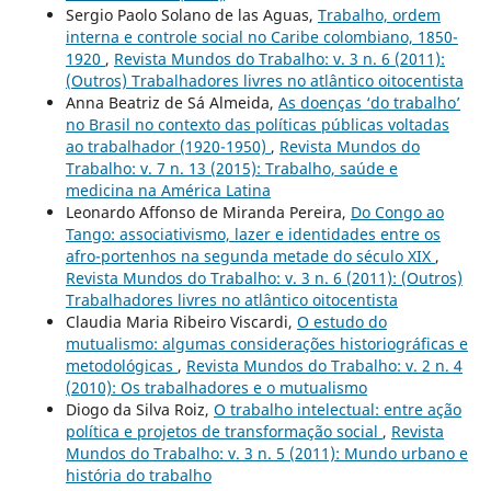
Sergio Paolo Solano de las Aguas,
Trabalho, ordem
interna e controle social no Caribe colombiano, 1850-
1920
,
Revista Mundos do Trabalho: v. 3 n. 6 (2011):
(Outros) Trabalhadores livres no atlântico oitocentista
Anna Beatriz de Sá Almeida,
As doenças ‘do trabalho’
no Brasil no contexto das políticas públicas voltadas
ao trabalhador (1920-1950)
,
Revista Mundos do
Trabalho: v. 7 n. 13 (2015): Trabalho, saúde e
medicina na América Latina
Leonardo Affonso de Miranda Pereira,
Do Congo ao
Tango: associativismo, lazer e identidades entre os
afro-portenhos na segunda metade do século XIX
,
Revista Mundos do Trabalho: v. 3 n. 6 (2011): (Outros)
Trabalhadores livres no atlântico oitocentista
Claudia Maria Ribeiro Viscardi,
O estudo do
mutualismo: algumas considerações historiográficas e
metodológicas
,
Revista Mundos do Trabalho: v. 2 n. 4
(2010): Os trabalhadores e o mutualismo
Diogo da Silva Roiz,
O trabalho intelectual: entre ação
política e projetos de transformação social
,
Revista
Mundos do Trabalho: v. 3 n. 5 (2011): Mundo urbano e
história do trabalho