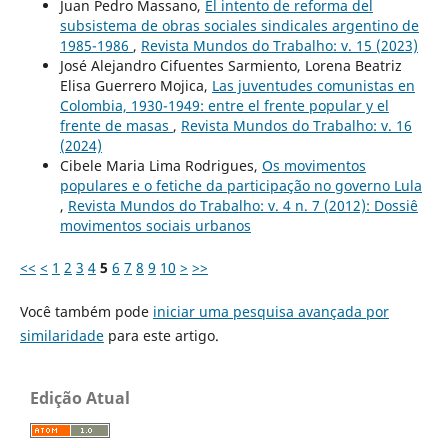
Juan Pedro Massano,
El intento de reforma del
subsistema de obras sociales sindicales argentino de
1985-1986
,
Revista Mundos do Trabalho: v. 15 (2023)
José Alejandro Cifuentes Sarmiento, Lorena Beatriz
Elisa Guerrero Mojica,
Las juventudes comunistas en
Colombia, 1930-1949: entre el frente popular y el
frente de masas
,
Revista Mundos do Trabalho: v. 16
(2024)
Cibele Maria Lima Rodrigues,
Os movimentos
populares e o fetiche da participação no governo Lula
,
Revista Mundos do Trabalho: v. 4 n. 7 (2012): Dossiê
movimentos sociais urbanos
<<
<
1
2
3
4
5
6
7
8
9
10
>
>>
Você também pode
iniciar uma pesquisa avançada por
similaridade
para este artigo.
Edição Atual