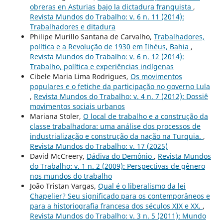
obreras en Asturias bajo la dictadura franquista
,
Revista Mundos do Trabalho: v. 6 n. 11 (2014):
Trabalhadores e ditadura
Philipe Murillo Santana de Carvalho,
Trabalhadores,
política e a Revolução de 1930 em Ilhéus, Bahia
,
Revista Mundos do Trabalho: v. 6 n. 12 (2014):
Trabalho, política e experiências indígenas
Cibele Maria Lima Rodrigues,
Os movimentos
populares e o fetiche da participação no governo Lula
,
Revista Mundos do Trabalho: v. 4 n. 7 (2012): Dossiê
movimentos sociais urbanos
Mariana Stoler,
O local de trabalho e a construção da
classe trabalhadora: uma análise dos processos de
industrialização e construção da nação na Turquia.
,
Revista Mundos do Trabalho: v. 17 (2025)
David McCreery,
Dádiva do Demônio
,
Revista Mundos
do Trabalho: v. 1 n. 2 (2009): Perspectivas de gênero
nos mundos do trabalho
João Tristan Vargas,
Qual é o liberalismo da lei
Chapelier? Seu significado para os contemporâneos e
para a historiografia francesa dos séculos XIX e XX.
,
Revista Mundos do Trabalho: v. 3 n. 5 (2011): Mundo