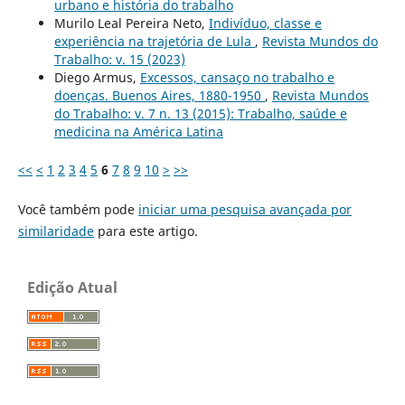
urbano e história do trabalho
Murilo Leal Pereira Neto,
Indivíduo, classe e
experiência na trajetória de Lula
,
Revista Mundos do
Trabalho: v. 15 (2023)
Diego Armus,
Excessos, cansaço no trabalho e
doenças. Buenos Aires, 1880-1950
,
Revista Mundos
do Trabalho: v. 7 n. 13 (2015): Trabalho, saúde e
medicina na América Latina
<<
<
1
2
3
4
5
6
7
8
9
10
>
>>
Você também pode
iniciar uma pesquisa avançada por
similaridade
para este artigo.
Edição Atual