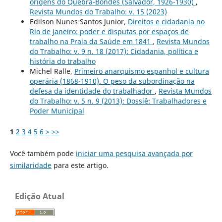
origens do Quebra-Bondes (Salvador, 1926-1930)
,
Revista Mundos do Trabalho: v. 15 (2023)
Edilson Nunes Santos Junior,
Direitos e cidadania no
Rio de Janeiro: poder e disputas por espaços de
trabalho na Praia da Saúde em 1841
,
Revista Mundos
do Trabalho: v. 9 n. 18 (2017): Cidadania, política e
história do trabalho
Michel Ralle,
Primeiro anarquismo espanhol e cultura
operária (1868-1910). O peso da subordinação na
defesa da identidade do trabalhador
,
Revista Mundos
do Trabalho: v. 5 n. 9 (2013): Dossiê: Trabalhadores e
Poder Municipal
1
2
3
4
5
6
>
>>
Você também pode
iniciar uma pesquisa avançada por
similaridade
para este artigo.
Edição Atual