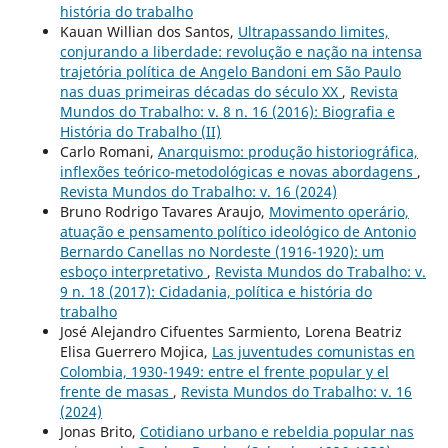
história do trabalho
Kauan Willian dos Santos,
Ultrapassando limites,
conjurando a liberdade: revolução e nação na intensa
trajetória política de Angelo Bandoni em São Paulo
nas duas primeiras décadas do século XX
,
Revista
Mundos do Trabalho: v. 8 n. 16 (2016): Biografia e
História do Trabalho (II)
Carlo Romani,
Anarquismo: produção historiográfica,
inflexões teórico-metodológicas e novas abordagens
,
Revista Mundos do Trabalho: v. 16 (2024)
Bruno Rodrigo Tavares Araujo,
Movimento operário,
atuação e pensamento político ideológico de Antonio
Bernardo Canellas no Nordeste (1916-1920): um
esboço interpretativo
,
Revista Mundos do Trabalho: v.
9 n. 18 (2017): Cidadania, política e história do
trabalho
José Alejandro Cifuentes Sarmiento, Lorena Beatriz
Elisa Guerrero Mojica,
Las juventudes comunistas en
Colombia, 1930-1949: entre el frente popular y el
frente de masas
,
Revista Mundos do Trabalho: v. 16
(2024)
Jonas Brito,
Cotidiano urbano e rebeldia popular nas