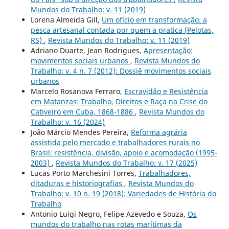
Mundos do Trabalho: v. 11 (2019)
Lorena Almeida Gill,
Um ofício em transformação: a
pesca artesanal contada por quem a pratica (Pelotas,
RS)
,
Revista Mundos do Trabalho: v. 11 (2019)
Adriano Duarte, Jean Rodrigues,
Apresentação:
movimentos sociais urbanos
,
Revista Mundos do
Trabalho: v. 4 n. 7 (2012): Dossiê movimentos sociais
urbanos
Marcelo Rosanova Ferraro,
Escravidão e Resistência
em Matanzas: Trabalho, Direitos e Raça na Crise do
Cativeiro em Cuba, 1868-1886
,
Revista Mundos do
Trabalho: v. 16 (2024)
João Márcio Mendes Pereira,
Reforma agrária
assistida pelo mercado e trabalhadores rurais no
Brasil: resistência, divisão, apoio e acomodação (1995-
2003)
,
Revista Mundos do Trabalho: v. 17 (2025)
Lucas Porto Marchesini Torres,
Trabalhadores,
ditaduras e historiografias
,
Revista Mundos do
Trabalho: v. 10 n. 19 (2018): Variedades de História do
Trabalho
Antonio Luigi Negro, Felipe Azevedo e Souza,
Os
mundos do trabalho nas rotas marítimas da