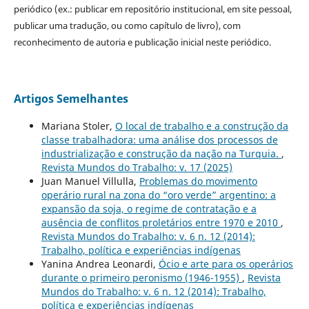
periódico (ex.: publicar em repositório institucional, em site pessoal,
publicar uma tradução, ou como capítulo de livro), com
reconhecimento de autoria e publicação inicial neste periódico.
Artigos Semelhantes
Mariana Stoler,
O local de trabalho e a construção da
classe trabalhadora: uma análise dos processos de
industrialização e construção da nação na Turquia.
,
Revista Mundos do Trabalho: v. 17 (2025)
Juan Manuel Villulla,
Problemas do movimento
operário rural na zona do “oro verde” argentino: a
expansão da soja, o regime de contratação e a
ausência de conflitos proletários entre 1970 e 2010
,
Revista Mundos do Trabalho: v. 6 n. 12 (2014):
Trabalho, política e experiências indígenas
Yanina Andrea Leonardi,
Ócio e arte para os operários
durante o primeiro peronismo (1946-1955)
,
Revista
Mundos do Trabalho: v. 6 n. 12 (2014): Trabalho,
política e experiências indígenas