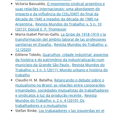
Victoria Basualdo,
O movimento sindical argentino e
suas relações internacionais: uma abordagem do
impacto e da influência da CISL/ORIT do final da
década de 1940 a meados da década de 1980 na
Argentina
,
Revista Mundos do Trabalho: v. 5 n. 10
(2013): Dossiê E. P. Thompson
Maria-Isabel Porras-Gallo,
La Gripe de 1918-1919 y la
transformación del ámbito laboral de las profesiones
sanitarias en España
,
Revista Mundos do Trabalho: v.
12 (2020)
Edilene Toledo,
Guarulhos, cidade industrial: aspectos
da história e do patrimônio da industrialização num
município da Grande São Paulo
,
Revista Mundos do
Trabalho: v. 3 n. 5 (2011): Mundo urbano e história do
trabalho
Claudio H. M. Batalha,
Relançando o debate sobre o
mutualismo no Brasil: as relações entre corporações,
irmandades, sociedades mutualistas de trabalhadores
e sindicatos à luz da produção recente
,
Revista
Mundos do Trabalho: v. 2 n. 4 (2010): Os
trabalhadores e o mutualismo
Stefan Rinke,
Los trabajadores y las izquierdas en el