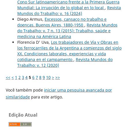
Cono Sur latinoamericano frente a la Primera Guerra
Mundial: La irrupción de lo global en lo local
,
Revista
Mundos do Trabalho: v. 16 (2024)
Diego Armus,
Excessos, cansaço no trabalho e
doenças. Buenos Aires, 1880-1950
,
Revista Mundos
do Trabalho: v. 7 n. 13 (2015): Trabalho, saúde e
medicina na América Latina
Florencia D' Uva,
Los trabajadores de Vía y Obras en
los ferrocarriles de la Argentina a comienzos del siglo
XX. Condiciones laborales, experiencias y vida
cotidiana en el campamento
,
Revista Mundos do
Trabalho: v. 12 (2020)
<<
<
1
2
3
4
5
6
7
8
9
10
>
>>
Você também pode
iniciar uma pesquisa avançada por
similaridade
para este artigo.
Edição Atual