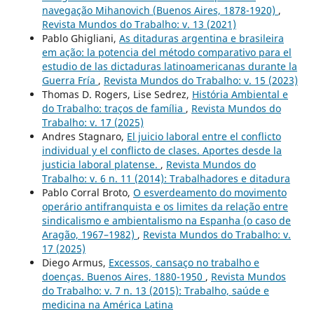
navegação Mihanovich (Buenos Aires, 1878-1920)
,
Revista Mundos do Trabalho: v. 13 (2021)
Pablo Ghigliani,
As ditaduras argentina e brasileira
em ação: la potencia del método comparativo para el
estudio de las dictaduras latinoamericanas durante la
Guerra Fría
,
Revista Mundos do Trabalho: v. 15 (2023)
Thomas D. Rogers, Lise Sedrez,
História Ambiental e
do Trabalho: traços de família
,
Revista Mundos do
Trabalho: v. 17 (2025)
Andres Stagnaro,
El juicio laboral entre el conflicto
individual y el conflicto de clases. Aportes desde la
justicia laboral platense.
,
Revista Mundos do
Trabalho: v. 6 n. 11 (2014): Trabalhadores e ditadura
Pablo Corral Broto,
O esverdeamento do movimento
operário antifranquista e os limites da relação entre
sindicalismo e ambientalismo na Espanha (o caso de
Aragão, 1967–1982)
,
Revista Mundos do Trabalho: v.
17 (2025)
Diego Armus,
Excessos, cansaço no trabalho e
doenças. Buenos Aires, 1880-1950
,
Revista Mundos
do Trabalho: v. 7 n. 13 (2015): Trabalho, saúde e
medicina na América Latina