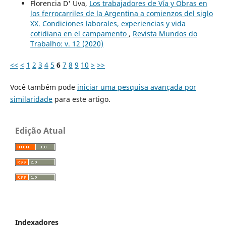
Florencia D' Uva,
Los trabajadores de Vía y Obras en
los ferrocarriles de la Argentina a comienzos del siglo
XX. Condiciones laborales, experiencias y vida
cotidiana en el campamento
,
Revista Mundos do
Trabalho: v. 12 (2020)
<<
<
1
2
3
4
5
6
7
8
9
10
>
>>
Você também pode
iniciar uma pesquisa avançada por
similaridade
para este artigo.
Edição Atual
Indexadores