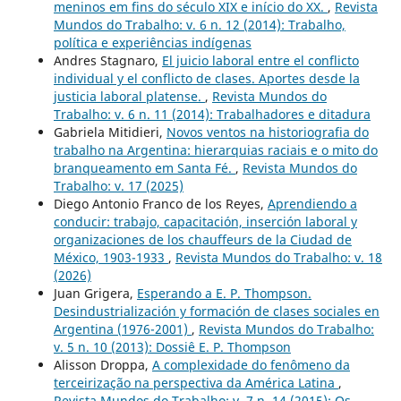
meninos em fins do século XIX e início do XX.
,
Revista
Mundos do Trabalho: v. 6 n. 12 (2014): Trabalho,
política e experiências indígenas
Andres Stagnaro,
El juicio laboral entre el conflicto
individual y el conflicto de clases. Aportes desde la
justicia laboral platense.
,
Revista Mundos do
Trabalho: v. 6 n. 11 (2014): Trabalhadores e ditadura
Gabriela Mitidieri,
Novos ventos na historiografia do
trabalho na Argentina: hierarquias raciais e o mito do
branqueamento em Santa Fé.
,
Revista Mundos do
Trabalho: v. 17 (2025)
Diego Antonio Franco de los Reyes,
Aprendiendo a
conducir: trabajo, capacitación, inserción laboral y
organizaciones de los chauffeurs de la Ciudad de
México, 1903-1933
,
Revista Mundos do Trabalho: v. 18
(2026)
Juan Grigera,
Esperando a E. P. Thompson.
Desindustrialización y formación de clases sociales en
Argentina (1976-2001)
,
Revista Mundos do Trabalho:
v. 5 n. 10 (2013): Dossiê E. P. Thompson
Alisson Droppa,
A complexidade do fenômeno da
terceirização na perspectiva da América Latina
,
Revista Mundos do Trabalho: v. 7 n. 14 (2015): Os