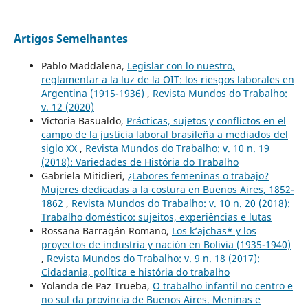
Artigos Semelhantes
Pablo Maddalena,
Legislar con lo nuestro,
reglamentar a la luz de la OIT: los riesgos laborales en
Argentina (1915-1936)
,
Revista Mundos do Trabalho:
v. 12 (2020)
Victoria Basualdo,
Prácticas, sujetos y conflictos en el
campo de la justicia laboral brasileña a mediados del
siglo XX
,
Revista Mundos do Trabalho: v. 10 n. 19
(2018): Variedades de História do Trabalho
Gabriela Mitidieri,
¿Labores femeninas o trabajo?
Mujeres dedicadas a la costura en Buenos Aires, 1852-
1862
,
Revista Mundos do Trabalho: v. 10 n. 20 (2018):
Trabalho doméstico: sujeitos, experiências e lutas
Rossana Barragán Romano,
Los k’ajchas* y los
proyectos de industria y nación en Bolivia (1935-1940)
,
Revista Mundos do Trabalho: v. 9 n. 18 (2017):
Cidadania, política e história do trabalho
Yolanda de Paz Trueba,
O trabalho infantil no centro e
no sul da província de Buenos Aires. Meninas e