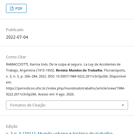
PDF
Publicado
2022-07-04
Como Citar
RAMACCIOTTI, Karina Inés. De la culpa al seguro. La Ley de Accidentes de
Trabajo, Argentina (1915-1955).
Revista Mundos do Trabalho
, Florianópolis,
v. 3, n. 5, p. 266–284, 2022. DOI: 10.5007/1984-9222.2011v3n5p266. Disponível
em:
https://periodicos.ufsc.br/index.php/mundosdotrabalho/article/view/1984-
9222.2011v3n5p266. Acesso em: 9 ago. 2026.
Fomatos de Citação
Edição
v. 3 n. 5 (2011): Mundo urbano e história do trabalho