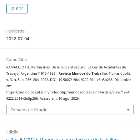
PDF
Publicado
2022-07-04
Como Citar
RAMACCIOTTI, Karina Inés. De la culpa al seguro. La Ley de Accidentes de
Trabajo, Argentina (1915-1955).
Revista Mundos do Trabalho
, Florianópolis,
v. 3, n. 5, p. 266–284, 2022. DOI: 10.5007/1984-9222.2011v3n5p266. Disponível
em:
https://periodicos.ufsc.br/index.php/mundosdotrabalho/article/view/1984-
9222.2011v3n5p266. Acesso em: 10 ago. 2026.
Fomatos de Citação
Edição
v. 3 n. 5 (2011): Mundo urbano e história do trabalho