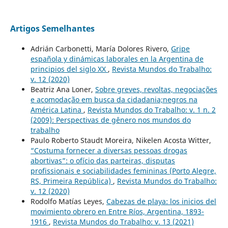
Artigos Semelhantes
Adrián Carbonetti, María Dolores Rivero,
Gripe
española y dinámicas laborales en la Argentina de
principios del siglo XX
,
Revista Mundos do Trabalho:
v. 12 (2020)
Beatriz Ana Loner,
Sobre greves, revoltas, negociações
e acomodação em busca da cidadania;negros na
América Latina
,
Revista Mundos do Trabalho: v. 1 n. 2
(2009): Perspectivas de gênero nos mundos do
trabalho
Paulo Roberto Staudt Moreira, Nikelen Acosta Witter,
“Costuma fornecer a diversas pessoas drogas
abortivas”: o ofício das parteiras, disputas
profissionais e sociabilidades femininas (Porto Alegre,
RS, Primeira República)
,
Revista Mundos do Trabalho:
v. 12 (2020)
Rodolfo Matías Leyes,
Cabezas de playa: los inicios del
movimiento obrero en Entre Ríos, Argentina, 1893-
1916
,
Revista Mundos do Trabalho: v. 13 (2021)