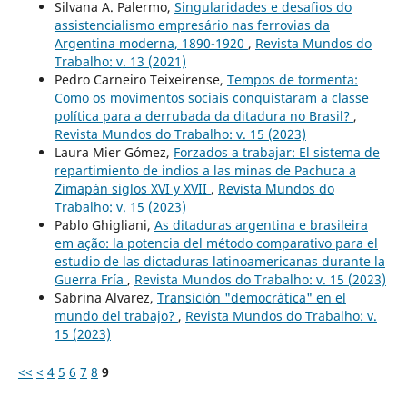
Silvana A. Palermo,
Singularidades e desafios do
assistencialismo empresário nas ferrovias da
Argentina moderna, 1890-1920
,
Revista Mundos do
Trabalho: v. 13 (2021)
Pedro Carneiro Teixeirense,
Tempos de tormenta:
Como os movimentos sociais conquistaram a classe
política para a derrubada da ditadura no Brasil?
,
Revista Mundos do Trabalho: v. 15 (2023)
Laura Mier Gómez,
Forzados a trabajar: El sistema de
repartimiento de indios a las minas de Pachuca a
Zimapán siglos XVI y XVII
,
Revista Mundos do
Trabalho: v. 15 (2023)
Pablo Ghigliani,
As ditaduras argentina e brasileira
em ação: la potencia del método comparativo para el
estudio de las dictaduras latinoamericanas durante la
Guerra Fría
,
Revista Mundos do Trabalho: v. 15 (2023)
Sabrina Alvarez,
Transición "democrática" en el
mundo del trabajo?
,
Revista Mundos do Trabalho: v.
15 (2023)
<<
<
4
5
6
7
8
9