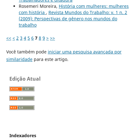
Rosemeri Moreira,
História com mulheres: mulheres
com história
,
Revista Mundos do Trabalho: v. 1 n. 2
(2009): Perspectivas de gênero nos mundos do
trabalho
<<
<
2
3
4
5
6
7
8
9
>
>>
Você também pode
iniciar uma pesquisa avançada por
similaridade
para este artigo.
Edição Atual
Indexadores