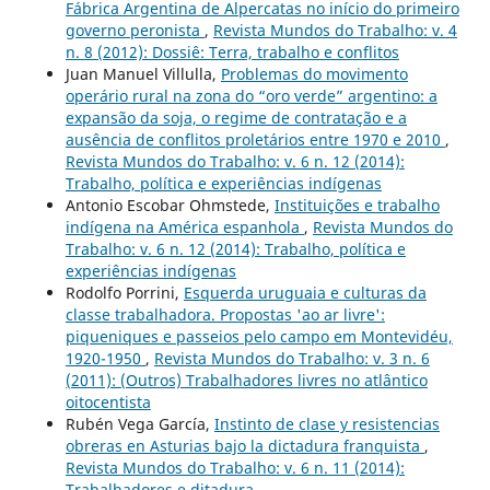
Fábrica Argentina de Alpercatas no início do primeiro
governo peronista
,
Revista Mundos do Trabalho: v. 4
n. 8 (2012): Dossiê: Terra, trabalho e conflitos
Juan Manuel Villulla,
Problemas do movimento
operário rural na zona do “oro verde” argentino: a
expansão da soja, o regime de contratação e a
ausência de conflitos proletários entre 1970 e 2010
,
Revista Mundos do Trabalho: v. 6 n. 12 (2014):
Trabalho, política e experiências indígenas
Antonio Escobar Ohmstede,
Instituições e trabalho
indígena na América espanhola
,
Revista Mundos do
Trabalho: v. 6 n. 12 (2014): Trabalho, política e
experiências indígenas
Rodolfo Porrini,
Esquerda uruguaia e culturas da
classe trabalhadora. Propostas 'ao ar livre':
piqueniques e passeios pelo campo em Montevidéu,
1920-1950
,
Revista Mundos do Trabalho: v. 3 n. 6
(2011): (Outros) Trabalhadores livres no atlântico
oitocentista
Rubén Vega García,
Instinto de clase y resistencias
obreras en Asturias bajo la dictadura franquista
,
Revista Mundos do Trabalho: v. 6 n. 11 (2014):
Trabalhadores e ditadura