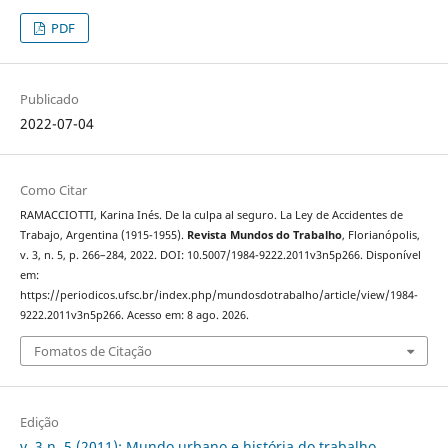
PDF
Publicado
2022-07-04
Como Citar
RAMACCIOTTI, Karina Inés. De la culpa al seguro. La Ley de Accidentes de
Trabajo, Argentina (1915-1955).
Revista Mundos do Trabalho
, Florianópolis,
v. 3, n. 5, p. 266–284, 2022. DOI: 10.5007/1984-9222.2011v3n5p266. Disponível
em:
https://periodicos.ufsc.br/index.php/mundosdotrabalho/article/view/1984-
9222.2011v3n5p266. Acesso em: 8 ago. 2026.
Fomatos de Citação
Edição
v. 3 n. 5 (2011): Mundo urbano e história do trabalho