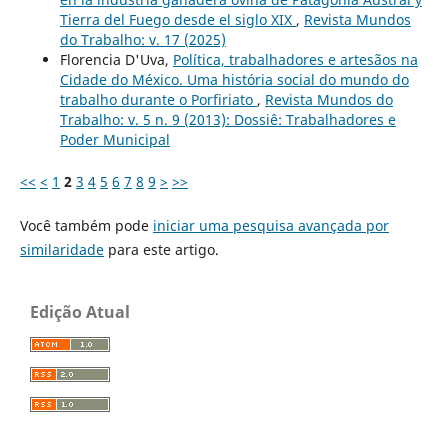
Tierra del Fuego desde el siglo XIX
,
Revista Mundos
do Trabalho: v. 17 (2025)
Florencia D'Uva,
Política, trabalhadores e artesãos na
Cidade do México. Uma história social do mundo do
trabalho durante o Porfiriato
,
Revista Mundos do
Trabalho: v. 5 n. 9 (2013): Dossiê: Trabalhadores e
Poder Municipal
<<
<
1
2
3
4
5
6
7
8
9
>
>>
Você também pode
iniciar uma pesquisa avançada por
similaridade
para este artigo.
Edição Atual