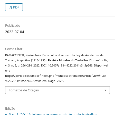
PDF
Publicado
2022-07-04
Como Citar
RAMACCIOTTI, Karina Inés. De la culpa al seguro. La Ley de Accidentes de
Trabajo, Argentina (1915-1955).
Revista Mundos do Trabalho
, Florianópolis,
v. 3, n. 5, p. 266–284, 2022. DOI: 10.5007/1984-9222.2011v3n5p266. Disponível
em:
https://periodicos.ufsc.br/index.php/mundosdotrabalho/article/view/1984-
9222.2011v3n5p266. Acesso em: 8 ago. 2026.
Fomatos de Citação
Edição
v. 3 n. 5 (2011): Mundo urbano e história do trabalho