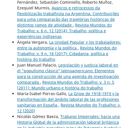
Fernández, Sebastián Cominiello, Roberto Muñoz,
Ezequiel Murmis,
Avanços e retrocessos da
flexibilização trabalhista na Argentina. Contribuições
para uma comparação das trajetórias históricas de
distintos ramos de atividade
,
Revista Mundos do
Trabalho: v. 6 n. 12 (2014): Trabalho, política e
experiências indígenas
Ángela Vergara,
La Unidad Popular y los trabajadores:
entre la autonomía y la política
,
Revista Mundos do
Trabalho: v. 9 n. 18 (2017): Cidadania, política e
história do trabalho
Juan Manuel Palacio,
Legislación y justicia laboral en
el “populismo clásico” latinoamericano: Elementos
para la construcción de una agenda de investigación
comparada
,
Revista Mundos do Trabalho: v. 3 n. 5
(2011): Mundo urbano e história do trabalho
Maria-Isabel Porras-Gallo,
La Gripe de 1918-1919 y la
transformación del ámbito laboral de las profesiones
sanitarias en España
,
Revista Mundos do Trabalho: v.
12 (2020)
Nicolás Gómez Baeza,
Trabajos Imperiales: hacia una
Historia Global de la administración laboral británica
en la industria ganadera ovina de Patagonia Austral y