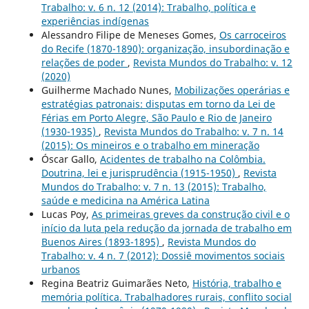
Trabalho: v. 6 n. 12 (2014): Trabalho, política e
experiências indígenas
Alessandro Filipe de Meneses Gomes,
Os carroceiros
do Recife (1870-1890): organização, insubordinação e
relações de poder
,
Revista Mundos do Trabalho: v. 12
(2020)
Guilherme Machado Nunes,
Mobilizações operárias e
estratégias patronais: disputas em torno da Lei de
Férias em Porto Alegre, São Paulo e Rio de Janeiro
(1930-1935)
,
Revista Mundos do Trabalho: v. 7 n. 14
(2015): Os mineiros e o trabalho em mineração
Óscar Gallo,
Acidentes de trabalho na Colômbia.
Doutrina, lei e jurisprudência (1915-1950)
,
Revista
Mundos do Trabalho: v. 7 n. 13 (2015): Trabalho,
saúde e medicina na América Latina
Lucas Poy,
As primeiras greves da construção civil e o
início da luta pela redução da jornada de trabalho em
Buenos Aires (1893-1895)
,
Revista Mundos do
Trabalho: v. 4 n. 7 (2012): Dossiê movimentos sociais
urbanos
Regina Beatriz Guimarães Neto,
História, trabalho e
memória política. Trabalhadores rurais, conflito social