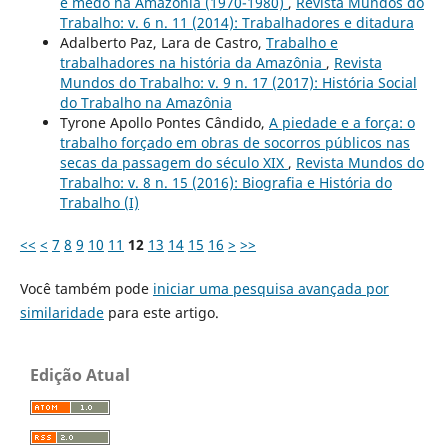
e medo na Amazônia (1970-1980)
,
Revista Mundos do
Trabalho: v. 6 n. 11 (2014): Trabalhadores e ditadura
Adalberto Paz, Lara de Castro,
Trabalho e
trabalhadores na história da Amazônia
,
Revista
Mundos do Trabalho: v. 9 n. 17 (2017): História Social
do Trabalho na Amazônia
Tyrone Apollo Pontes Cândido,
A piedade e a força: o
trabalho forçado em obras de socorros públicos nas
secas da passagem do século XIX
,
Revista Mundos do
Trabalho: v. 8 n. 15 (2016): Biografia e História do
Trabalho (I)
<<
<
7
8
9
10
11
12
13
14
15
16
>
>>
Você também pode
iniciar uma pesquisa avançada por
similaridade
para este artigo.
Edição Atual