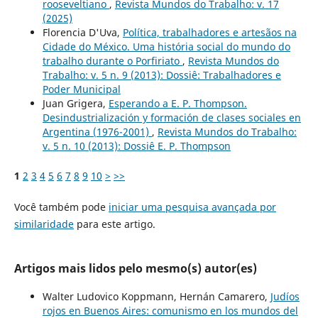
rooseveltiano
,
Revista Mundos do Trabalho: v. 17
(2025)
Florencia D'Uva,
Política, trabalhadores e artesãos na
Cidade do México. Uma história social do mundo do
trabalho durante o Porfiriato
,
Revista Mundos do
Trabalho: v. 5 n. 9 (2013): Dossiê: Trabalhadores e
Poder Municipal
Juan Grigera,
Esperando a E. P. Thompson.
Desindustrialización y formación de clases sociales en
Argentina (1976-2001)
,
Revista Mundos do Trabalho:
v. 5 n. 10 (2013): Dossiê E. P. Thompson
1
2
3
4
5
6
7
8
9
10
>
>>
Você também pode
iniciar uma pesquisa avançada por
similaridade
para este artigo.
Artigos mais lidos pelo mesmo(s) autor(es)
Walter Ludovico Koppmann, Hernán Camarero,
Judíos
rojos en Buenos Aires: comunismo en los mundos del