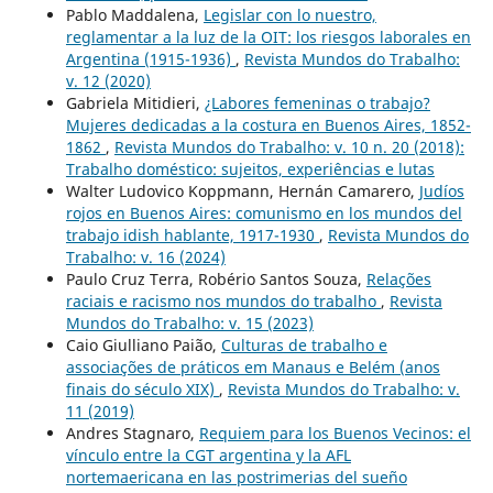
Pablo Maddalena,
Legislar con lo nuestro,
reglamentar a la luz de la OIT: los riesgos laborales en
Argentina (1915-1936)
,
Revista Mundos do Trabalho:
v. 12 (2020)
Gabriela Mitidieri,
¿Labores femeninas o trabajo?
Mujeres dedicadas a la costura en Buenos Aires, 1852-
1862
,
Revista Mundos do Trabalho: v. 10 n. 20 (2018):
Trabalho doméstico: sujeitos, experiências e lutas
Walter Ludovico Koppmann, Hernán Camarero,
Judíos
rojos en Buenos Aires: comunismo en los mundos del
trabajo idish hablante, 1917-1930
,
Revista Mundos do
Trabalho: v. 16 (2024)
Paulo Cruz Terra, Robério Santos Souza,
Relações
raciais e racismo nos mundos do trabalho
,
Revista
Mundos do Trabalho: v. 15 (2023)
Caio Giulliano Paião,
Culturas de trabalho e
associações de práticos em Manaus e Belém (anos
finais do século XIX)
,
Revista Mundos do Trabalho: v.
11 (2019)
Andres Stagnaro,
Requiem para los Buenos Vecinos: el
vínculo entre la CGT argentina y la AFL
nortemaericana en las postrimerias del sueño