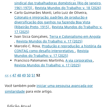
sindical das trabalhadoras domésticas (Rio de Janeiro,
1961-1973)
,
Revista Mundos do Trabalho: v. 18 (2026)
Carlo Guimarães Monti, Lelio Luiz de Oliveira,
Colonato e imigração: padrões de produção e
diversificação dos ganhos na fazenda Boa Vista
(Ribeirão Preto, 1915)
,
Revista Mundos do Trabalho: v.
17 (2025)
Ivan Sicca Gonçalves,
Terra e Colonialismo em Angola
,
Revista Mundos do Trabalho: v. 17 (2025)
Marcelo C. Rosa,
Produção e reprodução: a história da
CONTAG como desafio interpretativo.
,
Revista
Mundos do Trabalho: v. 17 (2025)
Francisco Palomanes Martinho,
A via corporativa
,
Revista Mundos do Trabalho: v. 17 (2025)
<<
<
47
48
49
50
51
52
Você também pode
iniciar uma pesquisa avançada por
similaridade
para este artigo.
Edição Atual