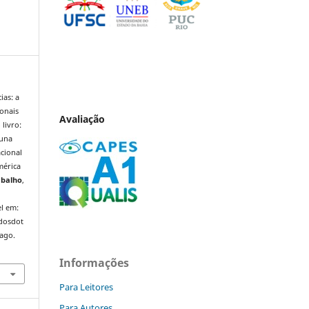
ias: a
ionais
Avaliação
livro:
 una
acional
érica
abalho
,
l em:
ndosdot
 ago.
Informações
Para Leitores
Para Autores