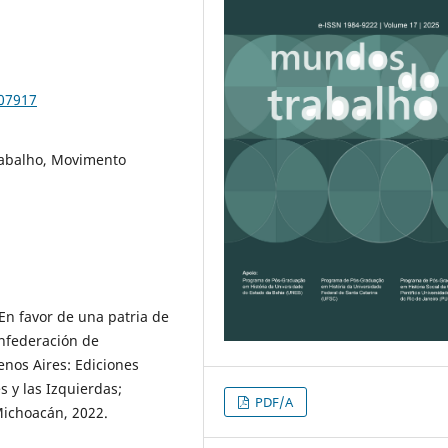
107917
Trabalho, Movimento
En favor de una patria de
nfederación de
enos Aires: Ediciones
s y las Izquierdas;
PDF/A
ichoacán, 2022.