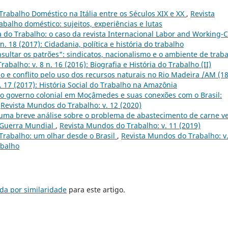
rabalho Doméstico na Itália entre os Séculos XIX e XX
,
Revista
abalho doméstico: sujeitos, experiências e lutas
a do Trabalho: o caso da revista Internacional Labor and Working-C
. 18 (2017): Cidadania, política e história do trabalho
sultar os patrões": sindicatos, nacionalismo e o ambiente de trab
abalho: v. 8 n. 16 (2016): Biografia e História do Trabalho (II)
ção e conflito pelo uso dos recursos naturais no Rio Madeira /AM (18
. 17 (2017): História Social do Trabalho na Amazônia
o governo colonial em Moçâmedes e suas conexões com o Brasil:
,
Revista Mundos do Trabalho: v. 12 (2020)
 uma breve análise sobre o problema de abastecimento de carne v
 Guerra Mundial
,
Revista Mundos do Trabalho: v. 11 (2019)
 Trabalho: um olhar desde o Brasil
,
Revista Mundos do Trabalho: v.
abalho
da por similaridade
para este artigo.