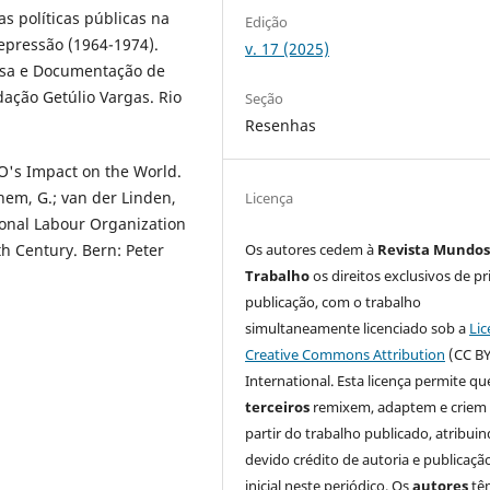
s políticas públicas na
Edição
repressão (1964-1974).
v. 17 (2025)
uisa e Documentação de
ação Getúlio Vargas. Rio
Seção
Resenhas
's Impact on the World.
them, G.; van der Linden,
Licença
tional Labour Organization
Os autores cedem à
Revista Mundos
h Century. Bern: Peter
Trabalho
os direitos exclusivos de pr
publicação, com o trabalho
simultaneamente licenciado sob a
Lic
Creative Commons Attribution
(CC BY
International. Esta licença permite qu
terceiros
remixem, adaptem e criem
partir do trabalho publicado, atribui
devido crédito de autoria e publicaçã
inicial neste periódico. Os
autores
tê