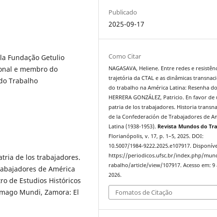
Publicado
2025-09-17
Como Citar
la Fundação Getulio
ional e membro do
NAGASAVA, Heliene. Entre redes e resistênc
trajetória da CTAL e as dinâmicas transnac
 do Trabalho
do trabalho na América Latina: Resenha do 
HERRERA GONZÁLEZ, Patricio. En favor de
patria de los trabajadores. Historia transn
de la Confederación de Trabajadores de Am
Latina (1938-1953).
Revista Mundos do Tr
Florianópolis, v. 17, p. 1–5, 2025. DOI:
10.5007/1984-9222.2025.e107917. Disponíve
https://periodicos.ufsc.br/index.php/mu
ria de los trabajadores.
rabalho/article/view/107917. Acesso em: 9
Trabajadores de América
2026.
ro de Estudios Históricos
 Imago Mundi, Zamora: El
Fomatos de Citação