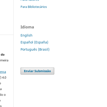
Para Bibliotecários
Idioma
English
Español (España)
Português (Brasil)
 do
imeira
Enviar Submissão
ença
) 4.0
e
 a
ndo o
o
m