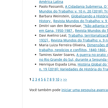
América Latina
Paolo Passaniti,
A Cidadania Submersa. O T
Mundos do Trabalho: v. 10 n. 20 (2018): Tr
Barbara Weinstein,
Globalizando a Históri
History
,
Revista Mundos do Trabalho: v. 9 n
Dmitri van den Bersselaar,
"Não adianta in
em Gana, 1950-1987
,
Revista Mundos do Tr
Davi Avelino Leal,
Trabalho, territorializa
1932)
,
Revista Mundos do Trabalho: v. 9 n
Maria Luiza Ferreira Oliveira,
Dimensões d
trabalho, negócios e conflitos, 1840-1860
Tamires Xavier Soares,
A guerra no prato:
no Rio Grande do Sul, durante a Segunda
Henrique Espada Lima,
História Global do
n. 19 (2018): Variedades de História do Tr
1
2
3
4
5
6
7
8
9
10
>
>>
Você também pode
iniciar uma pesquisa avança