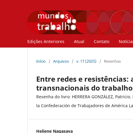
Edições Anteriores
Atual
Contato
Notícia
Início
/
Arquivos
/
v. 17 (2025)
/
Resenhas
Entre redes e resistências:
transnacionais do trabalho
Resenha do livro: HERRERA GONZÁLEZ, Patricio. E
la Confederación de Trabajadores de América La
Heliene Nagasava