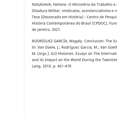
NAGASAVA, Heliene. O Ministério do Trabalho e a
Ditadura Militar: sindicatos, assistencialismo e 
Tese (Doutorado em História) - Centro de Pesq
História Contemporânea do Brasil (CPDOC), Fund
de Janeiro, 2021.
RODRÍGUEZ GARCÍA, Magaly. Conclusion: The ILO
In: Van Daele, J.; Rodríguez García, M.; Van Goe
M. (orgs.). ILO Histories. Essays on The Interna
and its Impact on the World During the Twentiet
Lang, 2010. p. 461-478