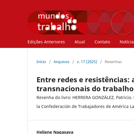
Edições Anteriores
Atual
Contato
Notícia
Início
/
Arquivos
/
v. 17 (2025)
/
Resenhas
Entre redes e resistências:
transnacionais do trabalho
Resenha do livro: HERRERA GONZÁLEZ, Patricio. E
la Confederación de Trabajadores de América La
Heliene Nagasava