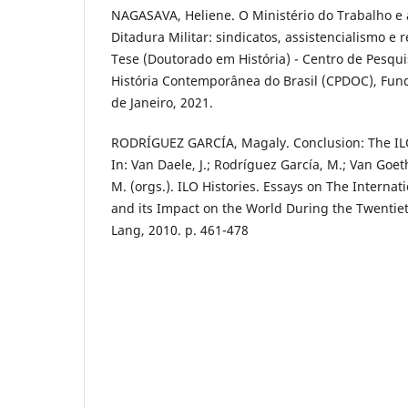
NAGASAVA, Heliene. O Ministério do Trabalho e a
Ditadura Militar: sindicatos, assistencialismo e 
Tese (Doutorado em História) - Centro de Pesq
História Contemporânea do Brasil (CPDOC), Fund
de Janeiro, 2021.
RODRÍGUEZ GARCÍA, Magaly. Conclusion: The ILO
In: Van Daele, J.; Rodríguez García, M.; Van Goe
M. (orgs.). ILO Histories. Essays on The Interna
and its Impact on the World During the Twentiet
Lang, 2010. p. 461-478