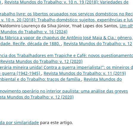
0
,
Revista Mundos do Trabalho: v. 10 n. 19 (2018): Variedades de
rabalho livre: os libertos ocupados nos serviços domésticos no Rec
. 10 n. 20 (2018): Trabalho doméstico: sujeitos, experiências e lut
 Waldomiro Lourenço da Silva Júnior, Ynaê Lopes dos Santos,
Um ol
 Mundos do Trabalho: v. 16 (2024)
da fábrica a vapor de chapéus de Antônio José Maia & Cia.: gênero,
lidade. Recife, década de 1880.
,
Revista Mundos do Trabalho: v. 12
ncia dos Trabalhadores em Trapiche e Café: novos questionament
,
Revista Mundos do Trabalho: v. 12 (2020)
perária mineira unida! Contra a guerra imperialista!”: os mineiros 
e guerra (1942-1945)
,
Revista Mundos do Trabalho: v. 11 (2019)
mbiental e do Trabalho: traços de família
,
Revista Mundos do
movimento operário no interior paulista: uma análise das greves
sta Mundos do Trabalho: v. 12 (2020)
da por similaridade
para este artigo.