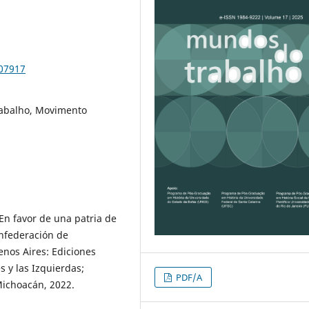
107917
Trabalho, Movimento
En favor de una patria de
nfederación de
enos Aires: Ediciones
s y las Izquierdas;
PDF/A
ichoacán, 2022.