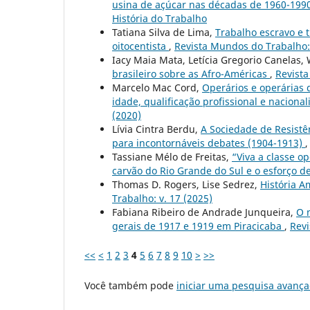
usina de açúcar nas décadas de 1960-199
História do Trabalho
Tatiana Silva de Lima,
Trabalho escravo e t
oitocentista
,
Revista Mundos do Trabalho: v
Iacy Maia Mata, Letícia Gregorio Canelas,
brasileiro sobre as Afro-Américas
,
Revista
Marcelo Mac Cord,
Operários e operárias 
idade, qualificação profissional e naciona
(2020)
Lívia Cintra Berdu,
A Sociedade de Resistê
para incontornáveis debates (1904-1913)
Tassiane Mélo de Freitas,
“Viva a classe o
carvão do Rio Grande do Sul e o esforço d
Thomas D. Rogers, Lise Sedrez,
História A
Trabalho: v. 17 (2025)
Fabiana Ribeiro de Andrade Junqueira,
O 
gerais de 1917 e 1919 em Piracicaba
,
Revi
<<
<
1
2
3
4
5
6
7
8
9
10
>
>>
Você também pode
iniciar uma pesquisa avança