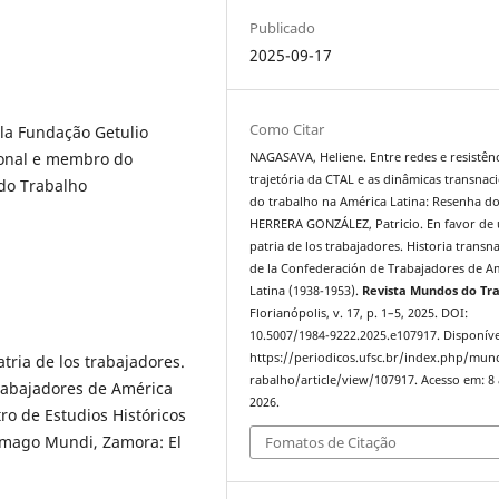
Publicado
2025-09-17
Como Citar
la Fundação Getulio
ional e membro do
NAGASAVA, Heliene. Entre redes e resistênc
trajetória da CTAL e as dinâmicas transnac
 do Trabalho
do trabalho na América Latina: Resenha do 
HERRERA GONZÁLEZ, Patricio. En favor de
patria de los trabajadores. Historia transn
de la Confederación de Trabajadores de Am
Latina (1938-1953).
Revista Mundos do Tr
Florianópolis, v. 17, p. 1–5, 2025. DOI:
10.5007/1984-9222.2025.e107917. Disponíve
https://periodicos.ufsc.br/index.php/mu
ria de los trabajadores.
rabalho/article/view/107917. Acesso em: 8
Trabajadores de América
2026.
ro de Estudios Históricos
 Imago Mundi, Zamora: El
Fomatos de Citação