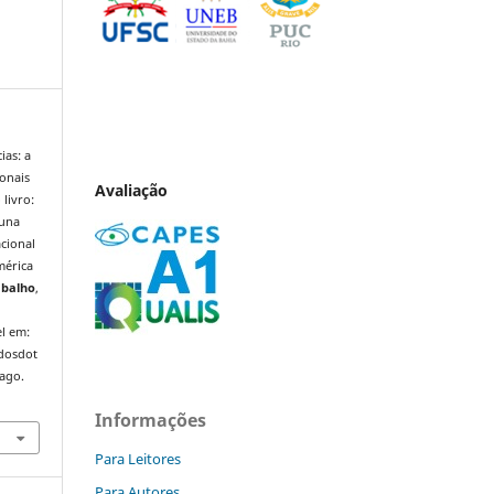
ias: a
ionais
Avaliação
livro:
 una
acional
érica
abalho
,
l em:
ndosdot
 ago.
Informações
Para Leitores
Para Autores