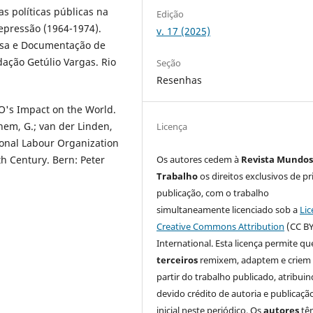
s políticas públicas na
Edição
repressão (1964-1974).
v. 17 (2025)
uisa e Documentação de
ação Getúlio Vargas. Rio
Seção
Resenhas
's Impact on the World.
them, G.; van der Linden,
Licença
tional Labour Organization
Os autores cedem à
Revista Mundos
h Century. Bern: Peter
Trabalho
os direitos exclusivos de pr
publicação, com o trabalho
simultaneamente licenciado sob a
Lic
Creative Commons Attribution
(CC BY
International. Esta licença permite qu
terceiros
remixem, adaptem e criem
partir do trabalho publicado, atribui
devido crédito de autoria e publicaçã
inicial neste periódico. Os
autores
tê