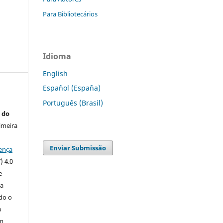
Para Bibliotecários
Idioma
English
Español (España)
Português (Brasil)
 do
imeira
Enviar Submissão
ença
) 4.0
e
 a
ndo o
o
m