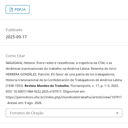
PDF/A
Publicado
2025-09-17
Como Citar
NAGASAVA, Heliene. Entre redes e resistências: a trajetória da CTAL e as
dinâmicas transnacionais do trabalho na América Latina: Resenha do livro:
HERRERA GONZÁLEZ, Patricio. En favor de una patria de los trabajadores.
Historia transnacional de la Confederación de Trabajadores de América Latina
(1938-1953).
Revista Mundos do Trabalho
, Florianópolis, v. 17, p. 1–5, 2025.
DOI: 10.5007/1984-9222.2025.e107917. Disponível em:
https://periodicos.ufsc.br/index.php/mundosdotrabalho/article/view/107917
. Acesso em: 9 ago. 2026.
Fomatos de Citação