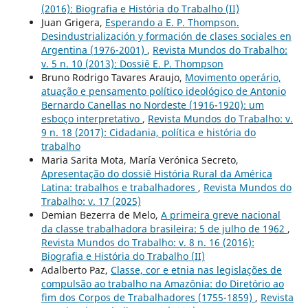
(2016): Biografia e História do Trabalho (II)
Juan Grigera,
Esperando a E. P. Thompson.
Desindustrialización y formación de clases sociales en
Argentina (1976-2001)
,
Revista Mundos do Trabalho:
v. 5 n. 10 (2013): Dossiê E. P. Thompson
Bruno Rodrigo Tavares Araujo,
Movimento operário,
atuação e pensamento político ideológico de Antonio
Bernardo Canellas no Nordeste (1916-1920): um
esboço interpretativo
,
Revista Mundos do Trabalho: v.
9 n. 18 (2017): Cidadania, política e história do
trabalho
Maria Sarita Mota, María Verónica Secreto,
Apresentação do dossiê História Rural da América
Latina: trabalhos e trabalhadores
,
Revista Mundos do
Trabalho: v. 17 (2025)
Demian Bezerra de Melo,
A primeira greve nacional
da classe trabalhadora brasileira: 5 de julho de 1962
,
Revista Mundos do Trabalho: v. 8 n. 16 (2016):
Biografia e História do Trabalho (II)
Adalberto Paz,
Classe, cor e etnia nas legislações de
compulsão ao trabalho na Amazônia: do Diretório ao
fim dos Corpos de Trabalhadores (1755-1859)
,
Revista