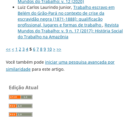
Mundos do Trabalho: v. 12 (2020)
Luiz Carlos Laurindo Junior,
Trabalho escravo em
Belém do Grão-Pará no contexto de crise da
escravidão negra (1871-1888): qualificação
profissional, lugares e formas de trabalho
,
Revista
Mundos do Trabalho: v. 9 n. 17 (2017): História Social
do Trabalho na Amazônia
<<
<
1
2
3
4
5
6
7
8
9
10
>
>>
Você também pode
iniciar uma pesquisa avançada por
similaridade
para este artigo.
Edição Atual