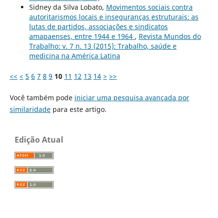
Sidney da Silva Lobato,
Movimentos sociais contra
autoritarismos locais e inseguranças estruturais: as
lutas de partidos, associações e sindicatos
amapaenses, entre 1944 e 1964
,
Revista Mundos do
Trabalho: v. 7 n. 13 (2015): Trabalho, saúde e
medicina na América Latina
<<
<
5
6
7
8
9
10
11
12
13
14
>
>>
Você também pode
iniciar uma pesquisa avançada por
similaridade
para este artigo.
Edição Atual