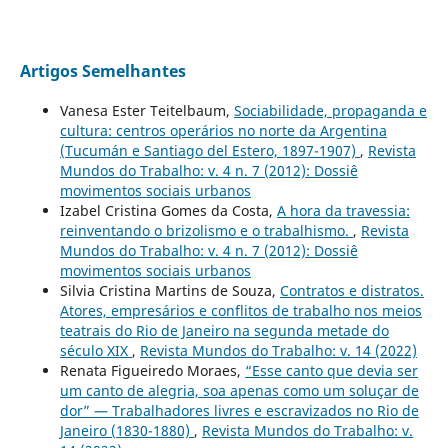
Artigos Semelhantes
Vanesa Ester Teitelbaum,
Sociabilidade, propaganda e
cultura: centros operários no norte da Argentina
(Tucumán e Santiago del Estero, 1897-1907)
,
Revista
Mundos do Trabalho: v. 4 n. 7 (2012): Dossiê
movimentos sociais urbanos
Izabel Cristina Gomes da Costa,
A hora da travessia:
reinventando o brizolismo e o trabalhismo.
,
Revista
Mundos do Trabalho: v. 4 n. 7 (2012): Dossiê
movimentos sociais urbanos
Silvia Cristina Martins de Souza,
Contratos e distratos.
Atores, empresários e conflitos de trabalho nos meios
teatrais do Rio de Janeiro na segunda metade do
século XIX
,
Revista Mundos do Trabalho: v. 14 (2022)
Renata Figueiredo Moraes,
“Esse canto que devia ser
um canto de alegria, soa apenas como um soluçar de
dor” — Trabalhadores livres e escravizados no Rio de
Janeiro (1830-1880)
,
Revista Mundos do Trabalho: v.