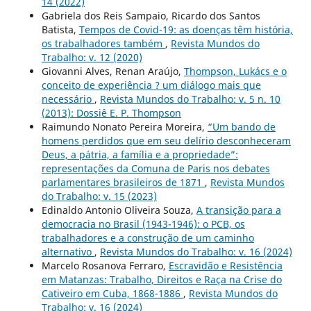
14 (2022)
Gabriela dos Reis Sampaio, Ricardo dos Santos
Batista,
Tempos de Covid-19: as doenças têm história,
os trabalhadores também
,
Revista Mundos do
Trabalho: v. 12 (2020)
Giovanni Alves, Renan Araújo,
Thompson, Lukács e o
conceito de experiência ? um diálogo mais que
necessário
,
Revista Mundos do Trabalho: v. 5 n. 10
(2013): Dossiê E. P. Thompson
Raimundo Nonato Pereira Moreira,
“Um bando de
homens perdidos que em seu delírio desconheceram
Deus, a pátria, a família e a propriedade”:
representações da Comuna de Paris nos debates
parlamentares brasileiros de 1871
,
Revista Mundos
do Trabalho: v. 15 (2023)
Edinaldo Antonio Oliveira Souza,
A transição para a
democracia no Brasil (1943-1946): o PCB, os
trabalhadores e a construção de um caminho
alternativo
,
Revista Mundos do Trabalho: v. 16 (2024)
Marcelo Rosanova Ferraro,
Escravidão e Resistência
em Matanzas: Trabalho, Direitos e Raça na Crise do
Cativeiro em Cuba, 1868-1886
,
Revista Mundos do
Trabalho: v. 16 (2024)