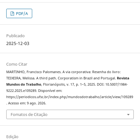
PDF/A
Publicado
2025-12-03
Como Citar
MARTINHO, Francisco Palomanes. A via corporativa: Resenha do livro:
TEIXEIRA, Melissa. A third path. Corporatism in Brazil and Portugal.
Revista
Mundos do Trabalho
, Florianópolis, v. 17, p. 1–5, 2025. DOI: 10.5007/1984-
9222.2025.e109289. Disponível em:
https://periodicos.ufsc.br/index.php/mundosdotrabalho/article/view/109289
. Acesso em: 9 ago. 2026.
Fomatos de Citação
Edição