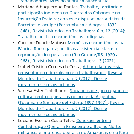
Trabalhadores livres no atlântico oitocentista
Mariana Albuquerque Dantas,
Trabalho, território e
participação indígena na Guerra dos Cabanos e na
Insurreição Praieira: apoios e disputas nas aldeias de
Barreiros e Jacuípe (Pernambuco e Alagoas, 1832-
1848)
,
Revista Mundos do Trabalho: v. 6 n. 12 (2014):
Trabalho, política e experiências indígenas
Caroline Duarte Matoso,
Memórias e experiências na
Fábrica Rheingantz: políticas assistencialistas e a
reprodução do operariado (Rio Grande/RS, 1920 a
1968)
,
Revista Mundos do Trabalho: v. 13 (2021)
Izabel Cristina Gomes da Costa,
A hora da travessia:
reinventando o brizolismo e o trabalhismo.
,
Revista
Mundos do Trabalho: v. 4 n. 7 (2012): Dossiê
movimentos sociais urbanos
Vanesa Ester Teitelbaum,
Sociabilidade, propaganda e
cultura: centros operários no norte da Argentina
(Tucumán e Santiago del Estero, 1897-1907)
,
Revista
Mundos do Trabalho: v. 4 n. 7 (2012): Dossiê
movimentos sociais urbanos
Luciano Everton Costa Teles,
Conexões entre a
Confederação Operária Brasileira e a Região Norte:
militância e imprensa operária no Amazonas e no Pará