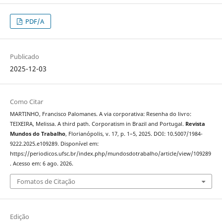
PDF/A
Publicado
2025-12-03
Como Citar
MARTINHO, Francisco Palomanes. A via corporativa: Resenha do livro:
TEIXEIRA, Melissa. A third path. Corporatism in Brazil and Portugal.
Revista
Mundos do Trabalho
, Florianópolis, v. 17, p. 1–5, 2025. DOI: 10.5007/1984-
9222.2025.e109289. Disponível em:
https://periodicos.ufsc.br/index.php/mundosdotrabalho/article/view/109289
. Acesso em: 6 ago. 2026.
Fomatos de Citação
Edição