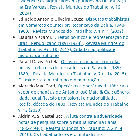
evidência: os significados disputados do Dia da Raça
na Era Vargas
,
Revista Mundos do Trabalho: v. 16
(2024)
Edinaldo Antonio Oliveira Souza,
Disputas trabalhistas
em Comarcas do Interior: Recôncavo da Bahia, 1940-
1960.
,
Revista Mundos do Trabalho: v. 1 n. 1 (2009)
Cláudia Viscardi,
Direitos políticos e representação no
Brasil Republicano (1891-1934)
,
Revista Mundos do
Trabalho: v. 9 n. 18 (2017): Cidadania, política e
história do trabalho
Rafael Davis Portela,
O caso da canoa incendiada:
perfis e relações de pescadores em Salvador (1853-
1880)
,
Revista Mundos do Trabalho: v. 7 n. 14 (2015):
Os mineiros e o trabalho em mineração
Marcelo Mac Cord,
Operários e operárias da fábrica a
vapor de chapéus de Antônio José Maia & Cia.: gênero,
idade, qualificação profissional e nacionalidade.
Recife, década de 1880.
,
Revista Mundos do Trabalho:
v. 12 (2020)
Aldrin A. S. Castellucci,
A luta contra a adversidade:
notas de pesquisa sobre o mutualismo na Bahia
(1832-1930)
,
Revista Mundos do Trabalho: v. 2 n. 4
(2010): Os trabalhadores e o mutualismo