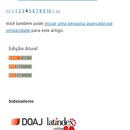
<<
<
1
2
3
4
5
6
7
8
9
10
>
>>
Você também pode
iniciar uma pesquisa avançada por
similaridade
para este artigo.
Edição Atual
Indexadores