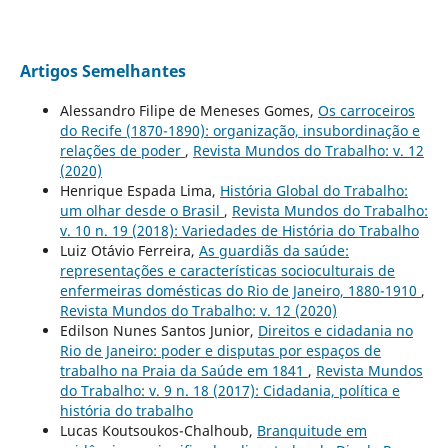
Artigos Semelhantes
Alessandro Filipe de Meneses Gomes,
Os carroceiros
do Recife (1870-1890): organização, insubordinação e
relações de poder
,
Revista Mundos do Trabalho: v. 12
(2020)
Henrique Espada Lima,
História Global do Trabalho:
um olhar desde o Brasil
,
Revista Mundos do Trabalho:
v. 10 n. 19 (2018): Variedades de História do Trabalho
Luiz Otávio Ferreira,
As guardiãs da saúde:
representações e características socioculturais de
enfermeiras domésticas do Rio de Janeiro, 1880-1910
,
Revista Mundos do Trabalho: v. 12 (2020)
Edilson Nunes Santos Junior,
Direitos e cidadania no
Rio de Janeiro: poder e disputas por espaços de
trabalho na Praia da Saúde em 1841
,
Revista Mundos
do Trabalho: v. 9 n. 18 (2017): Cidadania, política e
história do trabalho
Lucas Koutsoukos-Chalhoub,
Branquitude em