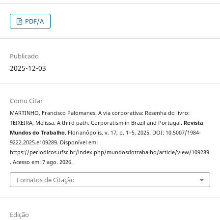
PDF/A
Publicado
2025-12-03
Como Citar
MARTINHO, Francisco Palomanes. A via corporativa: Resenha do livro:
TEIXEIRA, Melissa. A third path. Corporatism in Brazil and Portugal.
Revista
Mundos do Trabalho
, Florianópolis, v. 17, p. 1–5, 2025. DOI: 10.5007/1984-
9222.2025.e109289. Disponível em:
https://periodicos.ufsc.br/index.php/mundosdotrabalho/article/view/109289
. Acesso em: 7 ago. 2026.
Fomatos de Citação
Edição