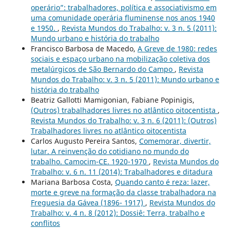
operário”: trabalhadores, política e associativismo em
uma comunidade operária fluminense nos anos 1940
e 1950.
,
Revista Mundos do Trabalho: v. 3 n. 5 (2011):
Mundo urbano e história do trabalho
Francisco Barbosa de Macedo,
A Greve de 1980: redes
sociais e espaço urbano na mobilização coletiva dos
metalúrgicos de São Bernardo do Campo
,
Revista
Mundos do Trabalho: v. 3 n. 5 (2011): Mundo urbano e
história do trabalho
Beatriz Gallotti Mamigonian, Fabiane Popinigis,
(Outros) trabalhadores livres no atlântico oitocentista
,
Revista Mundos do Trabalho: v. 3 n. 6 (2011): (Outros)
Trabalhadores livres no atlântico oitocentista
Carlos Augusto Pereira Santos,
Comemorar, divertir,
lutar. A reinvenção do cotidiano no mundo do
trabalho. Camocim-CE. 1920-1970
,
Revista Mundos do
Trabalho: v. 6 n. 11 (2014): Trabalhadores e ditadura
Mariana Barbosa Costa,
Quando canto é reza: lazer,
morte e greve na formação da classe trabalhadora na
Freguesia da Gávea (1896- 1917)
,
Revista Mundos do
Trabalho: v. 4 n. 8 (2012): Dossiê: Terra, trabalho e
conflitos