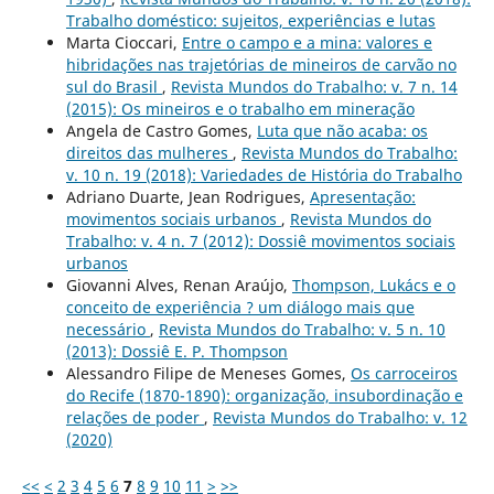
Trabalho doméstico: sujeitos, experiências e lutas
Marta Cioccari,
Entre o campo e a mina: valores e
hibridações nas trajetórias de mineiros de carvão no
sul do Brasil
,
Revista Mundos do Trabalho: v. 7 n. 14
(2015): Os mineiros e o trabalho em mineração
Angela de Castro Gomes,
Luta que não acaba: os
direitos das mulheres
,
Revista Mundos do Trabalho:
v. 10 n. 19 (2018): Variedades de História do Trabalho
Adriano Duarte, Jean Rodrigues,
Apresentação:
movimentos sociais urbanos
,
Revista Mundos do
Trabalho: v. 4 n. 7 (2012): Dossiê movimentos sociais
urbanos
Giovanni Alves, Renan Araújo,
Thompson, Lukács e o
conceito de experiência ? um diálogo mais que
necessário
,
Revista Mundos do Trabalho: v. 5 n. 10
(2013): Dossiê E. P. Thompson
Alessandro Filipe de Meneses Gomes,
Os carroceiros
do Recife (1870-1890): organização, insubordinação e
relações de poder
,
Revista Mundos do Trabalho: v. 12
(2020)
<<
<
2
3
4
5
6
7
8
9
10
11
>
>>