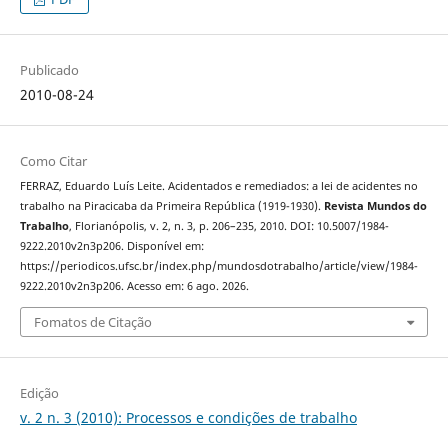
Publicado
2010-08-24
Como Citar
FERRAZ, Eduardo Luís Leite. Acidentados e remediados: a lei de acidentes no
trabalho na Piracicaba da Primeira República (1919-1930).
Revista Mundos do
Trabalho
, Florianópolis, v. 2, n. 3, p. 206–235, 2010. DOI: 10.5007/1984-
9222.2010v2n3p206. Disponível em:
https://periodicos.ufsc.br/index.php/mundosdotrabalho/article/view/1984-
9222.2010v2n3p206. Acesso em: 6 ago. 2026.
Fomatos de Citação
Edição
v. 2 n. 3 (2010): Processos e condições de trabalho