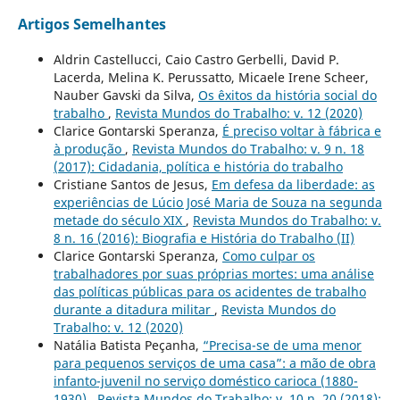
Artigos Semelhantes
Aldrin Castellucci, Caio Castro Gerbelli, David P.
Lacerda, Melina K. Perussatto, Micaele Irene Scheer,
Nauber Gavski da Silva,
Os êxitos da história social do
trabalho
,
Revista Mundos do Trabalho: v. 12 (2020)
Clarice Gontarski Speranza,
É preciso voltar à fábrica e
à produção
,
Revista Mundos do Trabalho: v. 9 n. 18
(2017): Cidadania, política e história do trabalho
Cristiane Santos de Jesus,
Em defesa da liberdade: as
experiências de Lúcio José Maria de Souza na segunda
metade do século XIX
,
Revista Mundos do Trabalho: v.
8 n. 16 (2016): Biografia e História do Trabalho (II)
Clarice Gontarski Speranza,
Como culpar os
trabalhadores por suas próprias mortes: uma análise
das políticas públicas para os acidentes de trabalho
durante a ditadura militar
,
Revista Mundos do
Trabalho: v. 12 (2020)
Natália Batista Peçanha,
“Precisa-se de uma menor
para pequenos serviços de uma casa”: a mão de obra
infanto-juvenil no serviço doméstico carioca (1880-
1930)
,
Revista Mundos do Trabalho: v. 10 n. 20 (2018):