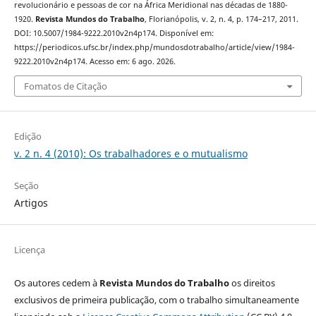
revolucionário e pessoas de cor na África Meridional nas décadas de 1880-
1920.
Revista Mundos do Trabalho
, Florianópolis, v. 2, n. 4, p. 174–217, 2011.
DOI: 10.5007/1984-9222.2010v2n4p174. Disponível em:
https://periodicos.ufsc.br/index.php/mundosdotrabalho/article/view/1984-
9222.2010v2n4p174. Acesso em: 6 ago. 2026.
Fomatos de Citação
Edição
v. 2 n. 4 (2010): Os trabalhadores e o mutualismo
Seção
Artigos
Licença
Os autores cedem à
Revista Mundos do Trabalho
os direitos
exclusivos de primeira publicação, com o trabalho simultaneamente