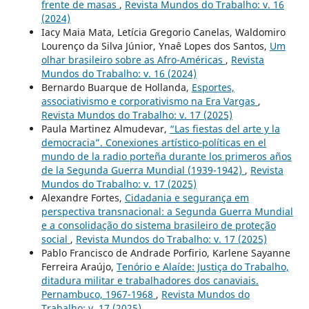
frente de masas
,
Revista Mundos do Trabalho: v. 16
(2024)
Iacy Maia Mata, Letícia Gregorio Canelas, Waldomiro
Lourenço da Silva Júnior, Ynaê Lopes dos Santos,
Um
olhar brasileiro sobre as Afro-Américas
,
Revista
Mundos do Trabalho: v. 16 (2024)
Bernardo Buarque de Hollanda,
Esportes,
associativismo e corporativismo na Era Vargas
,
Revista Mundos do Trabalho: v. 17 (2025)
Paula Martinez Almudevar,
“Las fiestas del arte y la
democracia”. Conexiones artístico-políticas en el
mundo de la radio porteña durante los primeros años
de la Segunda Guerra Mundial (1939-1942)
,
Revista
Mundos do Trabalho: v. 17 (2025)
Alexandre Fortes,
Cidadania e segurança em
perspectiva transnacional: a Segunda Guerra Mundial
e a consolidação do sistema brasileiro de proteção
social
,
Revista Mundos do Trabalho: v. 17 (2025)
Pablo Francisco de Andrade Porfirio, Karlene Sayanne
Ferreira Araújo,
Tenório e Alaíde: Justiça do Trabalho,
ditadura militar e trabalhadores dos canaviais.
Pernambuco, 1967-1968
,
Revista Mundos do
Trabalho: v. 17 (2025)