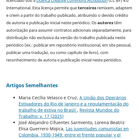
licenciado sob a
Licença Creative Commons Attribution
(CC BY) 4.0
International. Esta licença permite que
terceiros
remixem, adaptem
e criem a partir do trabalho publicado, atribuindo o devido crédito
de autoria e publicação inicial neste periódico. Os
autores
têm
autorização para assumir contratos adicionais separadamente, para
distribuição não exclusiva da versão do trabalho publicada neste
periódico (ex.: publicar em repositório institucional, em site pessoal,
publicar uma tradução, ou como capítulo de livro), com
reconhecimento de autoria e publicação inicial neste periódico.
Artigos Semelhantes
Maria Cecília Velasco e Cruz,
A União dos Operários
Estivadores do Rio de Janeiro e a regulamentação do
trabalho de estiva no Brasil
,
Revista Mundos do
Trabalho: v. 17 (2025)
José Alejandro Cifuentes Sarmiento, Lorena Beatriz
Elisa Guerrero Mojica,
Las juventudes comunistas en
Colombia, 1930-1949: entre el frente popular y el