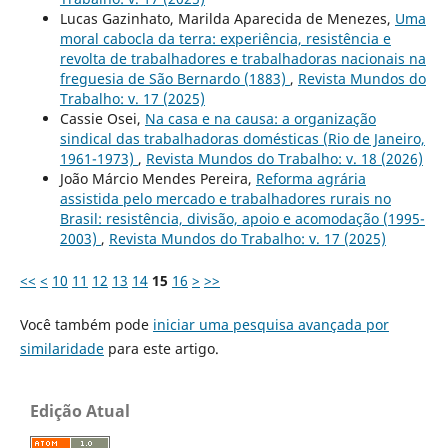
Lucas Gazinhato, Marilda Aparecida de Menezes,
Uma
moral cabocla da terra: experiência, resistência e
revolta de trabalhadores e trabalhadoras nacionais na
freguesia de São Bernardo (1883)
,
Revista Mundos do
Trabalho: v. 17 (2025)
Cassie Osei,
Na casa e na causa: a organização
sindical das trabalhadoras domésticas (Rio de Janeiro,
1961-1973)
,
Revista Mundos do Trabalho: v. 18 (2026)
João Márcio Mendes Pereira,
Reforma agrária
assistida pelo mercado e trabalhadores rurais no
Brasil: resistência, divisão, apoio e acomodação (1995-
2003)
,
Revista Mundos do Trabalho: v. 17 (2025)
<<
<
10
11
12
13
14
15
16
>
>>
Você também pode
iniciar uma pesquisa avançada por
similaridade
para este artigo.
Edição Atual