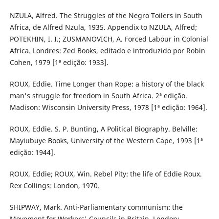
NZULA, Alfred. The Struggles of the Negro Toilers in South
Africa, de Alfred Nzula, 1935. Appendix to NZULA, Alfred;
POTEKHIN, I. I.; ZUSMANOVICH, A. Forced Labour in Colonial
Africa. Londres: Zed Books, editado e introduzido por Robin
Cohen, 1979 [1ª edição: 1933].
ROUX, Eddie. Time Longer than Rope: a history of the black
man's struggle for freedom in South Africa. 2ª edição.
Madison: Wisconsin University Press, 1978 [1ª edição: 1964].
ROUX, Eddie. S. P. Bunting, A Political Biography. Belville:
Mayiubuye Books, University of the Western Cape, 1993 [1ª
edição: 1944].
ROUX, Eddie; ROUX, Win. Rebel Pity: the life of Eddie Roux.
Rex Collings: London, 1970.
SHIPWAY, Mark. Anti-Parliamentary communism: the
Movement for Workers' Councils in Britain. London: