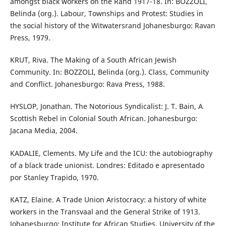
amongst black workers on the Rand 1917-18. In: BOZZOLI,
Belinda (org.). Labour, Townships and Protest: Studies in
the social history of the Witwatersrand Johanesburgo: Ravan
Press, 1979.
KRUT, Riva. The Making of a South African Jewish
Community. In: BOZZOLI, Belinda (org.). Class, Community
and Conflict. Johanesburgo: Rava Press, 1988.
HYSLOP, Jonathan. The Notorious Syndicalist: J. T. Bain, A
Scottish Rebel in Colonial South African. Johanesburgo:
Jacana Media, 2004.
KADALIE, Clements. My Life and the ICU: the autobiography
of a black trade unionist. Londres: Editado e apresentado
por Stanley Trapido, 1970.
KATZ, Elaine. A Trade Union Aristocracy: a history of white
workers in the Transvaal and the General Strike of 1913.
Johanesburgo: Institute for African Studies, University of the