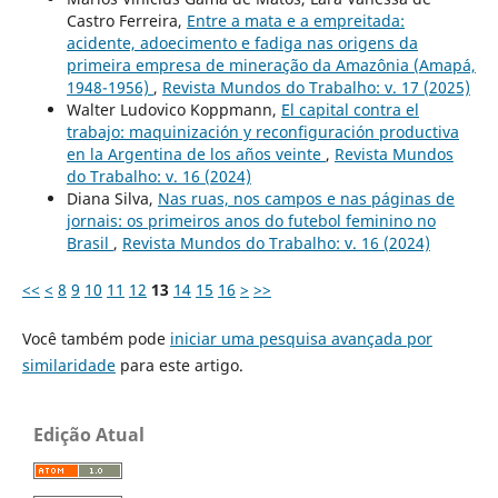
Castro Ferreira,
Entre a mata e a empreitada:
acidente, adoecimento e fadiga nas origens da
primeira empresa de mineração da Amazônia (Amapá,
1948-1956)
,
Revista Mundos do Trabalho: v. 17 (2025)
Walter Ludovico Koppmann,
El capital contra el
trabajo: maquinización y reconfiguración productiva
en la Argentina de los años veinte
,
Revista Mundos
do Trabalho: v. 16 (2024)
Diana Silva,
Nas ruas, nos campos e nas páginas de
jornais: os primeiros anos do futebol feminino no
Brasil
,
Revista Mundos do Trabalho: v. 16 (2024)
<<
<
8
9
10
11
12
13
14
15
16
>
>>
Você também pode
iniciar uma pesquisa avançada por
similaridade
para este artigo.
Edição Atual