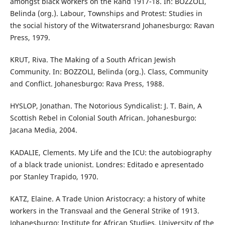
amongst black workers on the Rand 1917-18. In: BOZZOLI,
Belinda (org.). Labour, Townships and Protest: Studies in
the social history of the Witwatersrand Johanesburgo: Ravan
Press, 1979.
KRUT, Riva. The Making of a South African Jewish
Community. In: BOZZOLI, Belinda (org.). Class, Community
and Conflict. Johanesburgo: Rava Press, 1988.
HYSLOP, Jonathan. The Notorious Syndicalist: J. T. Bain, A
Scottish Rebel in Colonial South African. Johanesburgo:
Jacana Media, 2004.
KADALIE, Clements. My Life and the ICU: the autobiography
of a black trade unionist. Londres: Editado e apresentado
por Stanley Trapido, 1970.
KATZ, Elaine. A Trade Union Aristocracy: a history of white
workers in the Transvaal and the General Strike of 1913.
Johanesburgo: Institute for African Studies, University of the