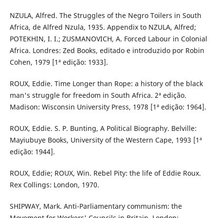
NZULA, Alfred. The Struggles of the Negro Toilers in South
Africa, de Alfred Nzula, 1935. Appendix to NZULA, Alfred;
POTEKHIN, I. I.; ZUSMANOVICH, A. Forced Labour in Colonial
Africa. Londres: Zed Books, editado e introduzido por Robin
Cohen, 1979 [1ª edição: 1933].
ROUX, Eddie. Time Longer than Rope: a history of the black
man's struggle for freedom in South Africa. 2ª edição.
Madison: Wisconsin University Press, 1978 [1ª edição: 1964].
ROUX, Eddie. S. P. Bunting, A Political Biography. Belville:
Mayiubuye Books, University of the Western Cape, 1993 [1ª
edição: 1944].
ROUX, Eddie; ROUX, Win. Rebel Pity: the life of Eddie Roux.
Rex Collings: London, 1970.
SHIPWAY, Mark. Anti-Parliamentary communism: the
Movement for Workers' Councils in Britain. London: