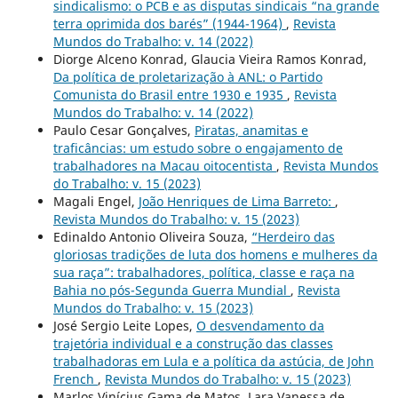
sindicalismo: o PCB e as disputas sindicais “na grande
terra oprimida dos barés” (1944-1964)
,
Revista
Mundos do Trabalho: v. 14 (2022)
Diorge Alceno Konrad, Glaucia Vieira Ramos Konrad,
Da política de proletarização à ANL: o Partido
Comunista do Brasil entre 1930 e 1935
,
Revista
Mundos do Trabalho: v. 14 (2022)
Paulo Cesar Gonçalves,
Piratas, anamitas e
traficâncias: um estudo sobre o engajamento de
trabalhadores na Macau oitocentista
,
Revista Mundos
do Trabalho: v. 15 (2023)
Magali Engel,
João Henriques de Lima Barreto:
,
Revista Mundos do Trabalho: v. 15 (2023)
Edinaldo Antonio Oliveira Souza,
“Herdeiro das
gloriosas tradições de luta dos homens e mulheres da
sua raça”: trabalhadores, política, classe e raça na
Bahia no pós-Segunda Guerra Mundial
,
Revista
Mundos do Trabalho: v. 15 (2023)
José Sergio Leite Lopes,
O desvendamento da
trajetória individual e a construção das classes
trabalhadoras em Lula e a política da astúcia, de John
French
,
Revista Mundos do Trabalho: v. 15 (2023)
Marlos Vinícius Gama de Matos, Lara Vanessa de