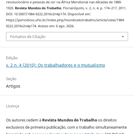
revolucionário e pessoas de cor na África Meridional nas décadas de 1880-
1920.
Revista Mundos do Trabalho
, Florianópolis, v. 2, n. 4, p. 174–217, 2011.
DOI: 10.5007/1984-9222.2010v2n4p174. Disponível em:
https://periodicos.ufsc.br/index.php/mundosdotrabalho/article/view/1984-
9222.2010v2n4p174. Acesso em: 6 ago. 2026.
Fomatos de Citação
Edição
v. 2 n. 4 (2010): Os trabalhadores e o mutualismo
Seção
Artigos
Licença
Os autores cedem à
Revista Mundos do Trabalho
os direitos
exclusivos de primeira publicação, com o trabalho simultaneamente