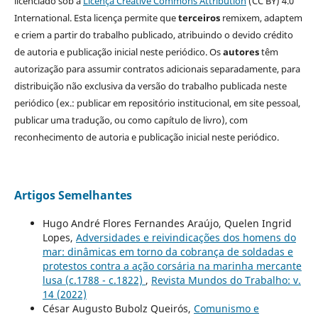
licenciado sob a
Licença Creative Commons Attribution
(CC BY) 4.0
International. Esta licença permite que
terceiros
remixem, adaptem
e criem a partir do trabalho publicado, atribuindo o devido crédito
de autoria e publicação inicial neste periódico. Os
autores
têm
autorização para assumir contratos adicionais separadamente, para
distribuição não exclusiva da versão do trabalho publicada neste
periódico (ex.: publicar em repositório institucional, em site pessoal,
publicar uma tradução, ou como capítulo de livro), com
reconhecimento de autoria e publicação inicial neste periódico.
Artigos Semelhantes
Hugo André Flores Fernandes Araújo, Quelen Ingrid
Lopes,
Adversidades e reivindicações dos homens do
mar: dinâmicas em torno da cobrança de soldadas e
protestos contra a ação corsária na marinha mercante
lusa (c.1788 - c.1822)
,
Revista Mundos do Trabalho: v.
14 (2022)
César Augusto Bubolz Queirós,
Comunismo e