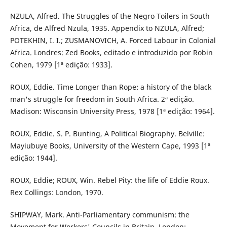
NZULA, Alfred. The Struggles of the Negro Toilers in South
Africa, de Alfred Nzula, 1935. Appendix to NZULA, Alfred;
POTEKHIN, I. I.; ZUSMANOVICH, A. Forced Labour in Colonial
Africa. Londres: Zed Books, editado e introduzido por Robin
Cohen, 1979 [1ª edição: 1933].
ROUX, Eddie. Time Longer than Rope: a history of the black
man's struggle for freedom in South Africa. 2ª edição.
Madison: Wisconsin University Press, 1978 [1ª edição: 1964].
ROUX, Eddie. S. P. Bunting, A Political Biography. Belville:
Mayiubuye Books, University of the Western Cape, 1993 [1ª
edição: 1944].
ROUX, Eddie; ROUX, Win. Rebel Pity: the life of Eddie Roux.
Rex Collings: London, 1970.
SHIPWAY, Mark. Anti-Parliamentary communism: the
Movement for Workers' Councils in Britain. London: