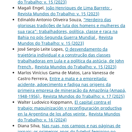
do Trabalho: v. 15 (2023)
Magali Engel,
João Henriques de Lima Barreto:
,
Revista Mundos do Trabalho: v. 15 (2023)
Edinaldo Antonio Oliveira Souza,
“Herdeiro das
gloriosas tradições de luta dos homens e mulheres da
sua raça”: trabalhadores, política, classe e raça na
Bahia no pós-Segunda Guerra Mundial
,
Revista
Mundos do Trabalho: v. 15 (2023)
José Sergio Leite Lopes,
O desvendamento da
trajetória individual e a construção das classes
trabalhadoras em Lula e a política da astúcia, de John
French
,
Revista Mundos do Trabalho: v. 15 (2023)
Marlos Vinícius Gama de Matos, Lara Vanessa de
Castro Ferreira,
Entre a mata e a empreitada:
acidente, adoecimento e fadiga nas origens da
primeira empresa de mineração da Amazônia (Amapá,
1948-1956)
,
Revista Mundos do Trabalho: v. 17 (2025)
Walter Ludovico Koppmann,
El capital contra el
trabajo: maquinización y reconfiguración productiva
en la Argentina de los años veinte
,
Revista Mundos
do Trabalho: v. 16 (2024)
Diana Silva,
Nas ruas, nos campos e nas páginas de
jornais: os primeiros anos do futebol feminino no