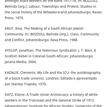
amongst black workers on the Rand 1917-18. In: BOZZOLI,
Belinda (org.). Labour, Townships and Protest: Studies in
the social history of the Witwatersrand Johanesburgo: Ravan
Press, 1979.
KRUT, Riva. The Making of a South African Jewish
Community. In: BOZZOLI, Belinda (org.). Class, Community
and Conflict. Johanesburgo: Rava Press, 1988.
HYSLOP, Jonathan. The Notorious Syndicalist: J. T. Bain, A
Scottish Rebel in Colonial South African. Johanesburgo:
Jacana Media, 2004.
KADALIE, Clements. My Life and the ICU: the autobiography
of a black trade unionist. Londres: Editado e apresentado
por Stanley Trapido, 1970.
KATZ, Elaine. A Trade Union Aristocracy: a history of white
workers in the Transvaal and the General Strike of 1913.
Johanesburgo: Institute for African Studies, University of the