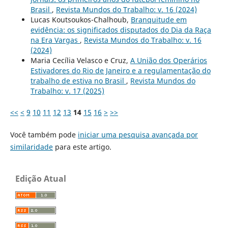
Brasil
,
Revista Mundos do Trabalho: v. 16 (2024)
Lucas Koutsoukos-Chalhoub,
Branquitude em
evidência: os significados disputados do Dia da Raça
na Era Vargas
,
Revista Mundos do Trabalho: v. 16
(2024)
Maria Cecília Velasco e Cruz,
A União dos Operários
Estivadores do Rio de Janeiro e a regulamentação do
trabalho de estiva no Brasil
,
Revista Mundos do
Trabalho: v. 17 (2025)
<<
<
9
10
11
12
13
14
15
16
>
>>
Você também pode
iniciar uma pesquisa avançada por
similaridade
para este artigo.
Edição Atual