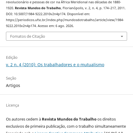
revolucionário e pessoas de cor na África Meridional nas décadas de 1880-
1920.
Revista Mundos do Trabalho
, Florianópolis, v. 2, n. 4, p. 174–217, 2011.
DOI: 10.5007/1984-9222.2010v2n4p174. Disponível em:
https://periodicos.ufsc.br/index.php/mundosdotrabalho/article/view/1984-
9222.2010v2n4p174. Acesso em: 6 ago. 2026.
Fomatos de Citação
Edição
v. 2 n. 4 (2010): Os trabalhadores e o mutualismo
Seção
Artigos
Licença
Os autores cedem à
Revista Mundos do Trabalho
os direitos
exclusivos de primeira publicação, com o trabalho simultaneamente