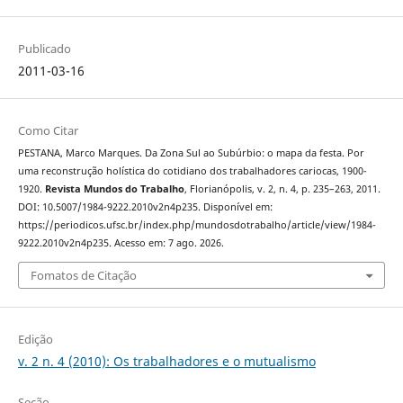
Publicado
2011-03-16
Como Citar
PESTANA, Marco Marques. Da Zona Sul ao Subúrbio: o mapa da festa. Por
uma reconstrução holística do cotidiano dos trabalhadores cariocas, 1900-
1920.
Revista Mundos do Trabalho
, Florianópolis, v. 2, n. 4, p. 235–263, 2011.
DOI: 10.5007/1984-9222.2010v2n4p235. Disponível em:
https://periodicos.ufsc.br/index.php/mundosdotrabalho/article/view/1984-
9222.2010v2n4p235. Acesso em: 7 ago. 2026.
Fomatos de Citação
Edição
v. 2 n. 4 (2010): Os trabalhadores e o mutualismo
Seção