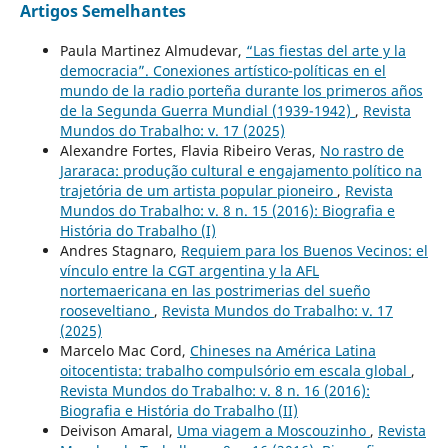
Artigos Semelhantes
Paula Martinez Almudevar,
“Las fiestas del arte y la
democracia”. Conexiones artístico-políticas en el
mundo de la radio porteña durante los primeros años
de la Segunda Guerra Mundial (1939-1942)
,
Revista
Mundos do Trabalho: v. 17 (2025)
Alexandre Fortes, Flavia Ribeiro Veras,
No rastro de
Jararaca: produção cultural e engajamento político na
trajetória de um artista popular pioneiro
,
Revista
Mundos do Trabalho: v. 8 n. 15 (2016): Biografia e
História do Trabalho (I)
Andres Stagnaro,
Requiem para los Buenos Vecinos: el
vínculo entre la CGT argentina y la AFL
nortemaericana en las postrimerias del sueño
rooseveltiano
,
Revista Mundos do Trabalho: v. 17
(2025)
Marcelo Mac Cord,
Chineses na América Latina
oitocentista: trabalho compulsório em escala global
,
Revista Mundos do Trabalho: v. 8 n. 16 (2016):
Biografia e História do Trabalho (II)
Deivison Amaral,
Uma viagem a Moscouzinho
,
Revista