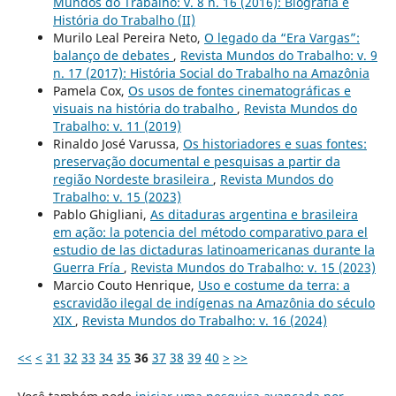
Mundos do Trabalho: v. 8 n. 16 (2016): Biografia e
História do Trabalho (II)
Murilo Leal Pereira Neto,
O legado da “Era Vargas”:
balanço de debates
,
Revista Mundos do Trabalho: v. 9
n. 17 (2017): História Social do Trabalho na Amazônia
Pamela Cox,
Os usos de fontes cinematográficas e
visuais na história do trabalho
,
Revista Mundos do
Trabalho: v. 11 (2019)
Rinaldo José Varussa,
Os historiadores e suas fontes:
preservação documental e pesquisas a partir da
região Nordeste brasileira
,
Revista Mundos do
Trabalho: v. 15 (2023)
Pablo Ghigliani,
As ditaduras argentina e brasileira
em ação: la potencia del método comparativo para el
estudio de las dictaduras latinoamericanas durante la
Guerra Fría
,
Revista Mundos do Trabalho: v. 15 (2023)
Marcio Couto Henrique,
Uso e costume da terra: a
escravidão ilegal de indígenas na Amazônia do século
XIX
,
Revista Mundos do Trabalho: v. 16 (2024)
<<
<
31
32
33
34
35
36
37
38
39
40
>
>>