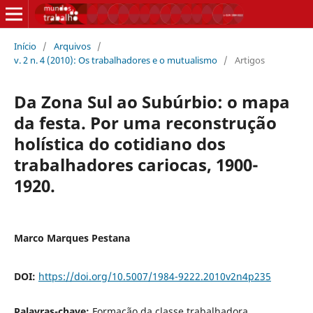
Início
/
Arquivos
/
v. 2 n. 4 (2010): Os trabalhadores e o mutualismo
/
Artigos
Da Zona Sul ao Subúrbio: o mapa
da festa. Por uma reconstrução
holística do cotidiano dos
trabalhadores cariocas, 1900-
1920.
Marco Marques Pestana
DOI:
https://doi.org/10.5007/1984-9222.2010v2n4p235
Palavras-chave:
Formação da classe trabalhadora,