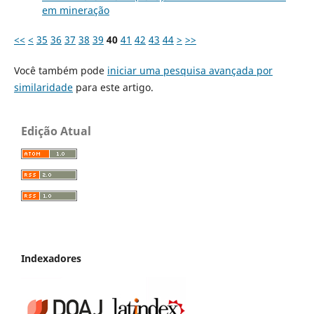
em mineração
<<
<
35
36
37
38
39
40
41
42
43
44
>
>>
Você também pode
iniciar uma pesquisa avançada por
similaridade
para este artigo.
Edição Atual
Indexadores