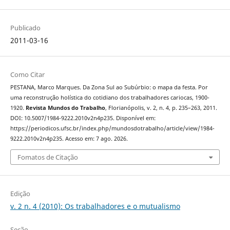
Publicado
2011-03-16
Como Citar
PESTANA, Marco Marques. Da Zona Sul ao Subúrbio: o mapa da festa. Por
uma reconstrução holística do cotidiano dos trabalhadores cariocas, 1900-
1920.
Revista Mundos do Trabalho
, Florianópolis, v. 2, n. 4, p. 235–263, 2011.
DOI: 10.5007/1984-9222.2010v2n4p235. Disponível em:
https://periodicos.ufsc.br/index.php/mundosdotrabalho/article/view/1984-
9222.2010v2n4p235. Acesso em: 7 ago. 2026.
Fomatos de Citação
Edição
v. 2 n. 4 (2010): Os trabalhadores e o mutualismo
Seção