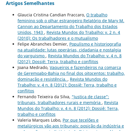
Artigos Semelhantes
Glaucia Cristina Candian Fraccaro,
O trabalho
feminino sob o olhar estrangeiro Relatório de Mary M.
Cannon ao Departamento do Trabalho dos Estados
Unidos, 1943
,
Revista Mundos do Trabalho: v. 2 n. 4
(2010): Os trabalhadores e o mutualismo
Felipe Abranches Demier,
Populismo e historiografia
na atualidade: lutas operárias, cidadania e nostalgia
do varguismo
,
Revista Mundos do Trabalho: v. 4 n. 8
(2012): Dossiê: Terra, trabalho e conflitos
Joana Medrado,
Vaqueiros e fazendeiros na comarca
de Geremoabo-Bahia no final dos oitocentos: trabalho,
dominação e resistência.
,
Revista Mundos do
Trabalho: v. 4 n. 8 (2012): Dossiê: Terra, trabalho e
conflitos
Fernando Teixeira da Silva,
“Justiça de classe”:
tribunais, trabalhadores rurais e memória
,
Revista
Mundos do Trabalho: v. 4 n. 8 (2012): Dossiê: Terra,
trabalho e conflitos
Valeria Marques Lobo,
Por que tecelões e
metalúrgicos vão aos tribunais: posição da indústria e