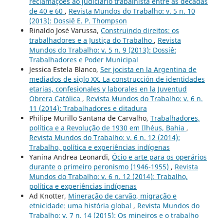
reclamações ao judiciário trabalhista entre as décadas
de 40 e 60
,
Revista Mundos do Trabalho: v. 5 n. 10
(2013): Dossiê E. P. Thompson
Rinaldo José Varussa,
Construindo direitos: os
trabalhadores e a Justiça do Trabalho
,
Revista
Mundos do Trabalho: v. 5 n. 9 (2013): Dossiê:
Trabalhadores e Poder Municipal
Jessica Estela Blanco,
Ser jocista en la Argentina de
mediados de siglo XX. La construcción de identidades
etarias, confesionales y laborales en la Juventud
Obrera Católica
,
Revista Mundos do Trabalho: v. 6 n.
11 (2014): Trabalhadores e ditadura
Philipe Murillo Santana de Carvalho,
Trabalhadores,
política e a Revolução de 1930 em Ilhéus, Bahia
,
Revista Mundos do Trabalho: v. 6 n. 12 (2014):
Trabalho, política e experiências indígenas
Yanina Andrea Leonardi,
Ócio e arte para os operários
durante o primeiro peronismo (1946-1955)
,
Revista
Mundos do Trabalho: v. 6 n. 12 (2014): Trabalho,
política e experiências indígenas
Ad Knotter,
Mineração de carvão, migração e
etnicidade: uma história global
,
Revista Mundos do
Trabalho: v. 7 n. 14 (2015): Os mineiros e o trabalho