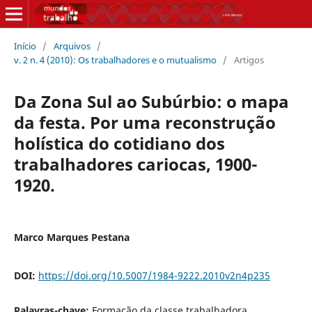
Início
/
Arquivos
/
v. 2 n. 4 (2010): Os trabalhadores e o mutualismo
/
Artigos
Da Zona Sul ao Subúrbio: o mapa
da festa. Por uma reconstrução
holística do cotidiano dos
trabalhadores cariocas, 1900-
1920.
Marco Marques Pestana
DOI:
https://doi.org/10.5007/1984-9222.2010v2n4p235
Palavras-chave:
Formação da classe trabalhadora,