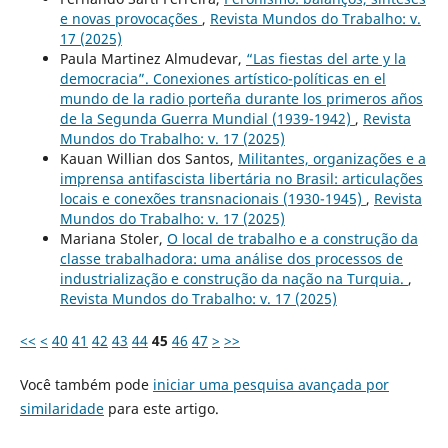
e novas provocações
,
Revista Mundos do Trabalho: v.
17 (2025)
Paula Martinez Almudevar,
“Las fiestas del arte y la
democracia”. Conexiones artístico-políticas en el
mundo de la radio porteña durante los primeros años
de la Segunda Guerra Mundial (1939-1942)
,
Revista
Mundos do Trabalho: v. 17 (2025)
Kauan Willian dos Santos,
Militantes, organizações e a
imprensa antifascista libertária no Brasil: articulações
locais e conexões transnacionais (1930-1945)
,
Revista
Mundos do Trabalho: v. 17 (2025)
Mariana Stoler,
O local de trabalho e a construção da
classe trabalhadora: uma análise dos processos de
industrialização e construção da nação na Turquia.
,
Revista Mundos do Trabalho: v. 17 (2025)
<<
<
40
41
42
43
44
45
46
47
>
>>
Você também pode
iniciar uma pesquisa avançada por
similaridade
para este artigo.