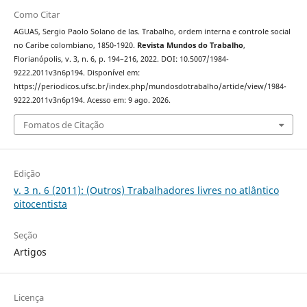
Como Citar
AGUAS, Sergio Paolo Solano de las. Trabalho, ordem interna e controle social
no Caribe colombiano, 1850-1920.
Revista Mundos do Trabalho
,
Florianópolis, v. 3, n. 6, p. 194–216, 2022. DOI: 10.5007/1984-
9222.2011v3n6p194. Disponível em:
https://periodicos.ufsc.br/index.php/mundosdotrabalho/article/view/1984-
9222.2011v3n6p194. Acesso em: 9 ago. 2026.
Fomatos de Citação
Edição
v. 3 n. 6 (2011): (Outros) Trabalhadores livres no atlântico
oitocentista
Seção
Artigos
Licença