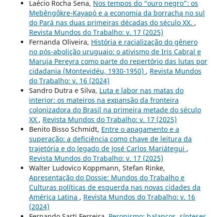
Laécio Rocha Sena,
Nos tempos do “ouro negro”: os
Mebêngôkre-Kayapó e a economia da borracha no sul
do Pará nas duas primeiras décadas do século XX.
,
Revista Mundos do Trabalho: v. 17 (2025)
Fernanda Oliveira,
História e racialização do gênero
no pós-abolição uruguaio: o ativismo de Iris Cabral e
Maruja Pereyra como parte do repertório das lutas por
cidadania (Montevidéu, 1930-1950)
,
Revista Mundos
do Trabalho: v. 16 (2024)
Sandro Dutra e Silva,
Luta e labor nas matas do
interior: os mateiros na expansão da fronteira
colonizadora do Brasil na primeira metade do século
XX
,
Revista Mundos do Trabalho: v. 17 (2025)
Benito Bisso Schmidt,
Entre o apagamento e a
superação: a deficiência como chave de leitura da
trajetória e do legado de José Carlos Mariátegui
,
Revista Mundos do Trabalho: v. 17 (2025)
Walter Ludovico Koppmann, Stefan Rinke,
Apresentação do Dossie: Mundos do Trabalho e
Culturas políticas de esquerda nas novas cidades da
América Latina
,
Revista Mundos do Trabalho: v. 16
(2024)
Fernando Sarti Ferreira,
Peronismo: balanços, sínteses