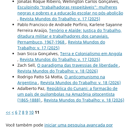
Jonatas Roque Ribeiro, Wellington Carlos Gonçalves,
Esculpindo “trabalhadoras respeitáveis”: mulheres
negras e pobres e a educação escolar no pós-abolição
,
Revista Mundos do Trabalho: v. 17 (2025)
Pablo Francisco de Andrade Porfirio, Karlene Sayanne
Ferreira Araújo,
Tenório e Alaíde: Justiça do Trabalho,
ditadura militar e trabalhadores dos canaviais.
Pernambuco, 1967-1968
,
Revista Mundos do
Trabalho: v. 17 (2025)
Ivan Sicca Gonçalves,
Terra e Colonialismo em Angola
,
Revista Mundos do Trabalho: v. 17 (2025)
Zach Sell,
O paradigma das travessias de liberdade
,
Revista Mundos do Trabalho: v. 18 (2026)
Rodrigo Patto Sá Motta,
O anticomunismo na
Argentina
,
Revista Mundos do Trabalho: v. 18 (2026)
Adalberto Paz,
República do Cunani: a formação de
um país de quilombolas na Amazônia oitocentista
(1865-1888)
,
Revista Mundos do Trabalho: v. 18 (2026)
<<
<
6
7
8
9
10
11
Você também pode
iniciar uma pesquisa avançada por