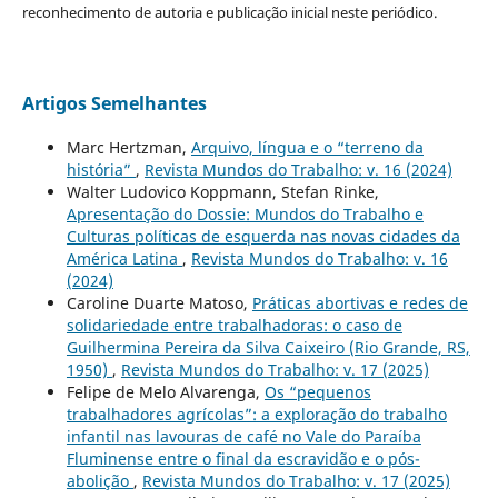
reconhecimento de autoria e publicação inicial neste periódico.
Artigos Semelhantes
Marc Hertzman,
Arquivo, língua e o “terreno da
história”
,
Revista Mundos do Trabalho: v. 16 (2024)
Walter Ludovico Koppmann, Stefan Rinke,
Apresentação do Dossie: Mundos do Trabalho e
Culturas políticas de esquerda nas novas cidades da
América Latina
,
Revista Mundos do Trabalho: v. 16
(2024)
Caroline Duarte Matoso,
Práticas abortivas e redes de
solidariedade entre trabalhadoras: o caso de
Guilhermina Pereira da Silva Caixeiro (Rio Grande, RS,
1950)
,
Revista Mundos do Trabalho: v. 17 (2025)
Felipe de Melo Alvarenga,
Os “pequenos
trabalhadores agrícolas”: a exploração do trabalho
infantil nas lavouras de café no Vale do Paraíba
Fluminense entre o final da escravidão e o pós-
abolição
,
Revista Mundos do Trabalho: v. 17 (2025)