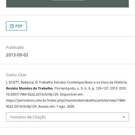
PDF
Publicado
2013-09-02
Como Citar
J. SCOTT, Rebecca. O Trabalho Escravo Contemporâneo e os Usos da História.
Revista Mundos do Trabalho
, Florianópolis, v. 5, n. 9, p. 129–137, 2013. DOI:
10.5007/1984-9222.2013v5n9p129. Disponível em:
https://periodicos.ufsc.br/index.php/mundosdotrabalho/article/view/1984-
9222.2013v5n9p129. Acesso em: 7 ago. 2026.
Fomatos de Citação