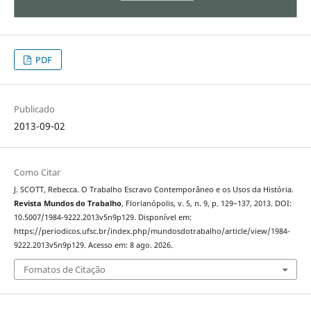
PDF
Publicado
2013-09-02
Como Citar
J. SCOTT, Rebecca. O Trabalho Escravo Contemporâneo e os Usos da História.
Revista Mundos do Trabalho
, Florianópolis, v. 5, n. 9, p. 129–137, 2013. DOI:
10.5007/1984-9222.2013v5n9p129. Disponível em:
https://periodicos.ufsc.br/index.php/mundosdotrabalho/article/view/1984-
9222.2013v5n9p129. Acesso em: 8 ago. 2026.
Fomatos de Citação