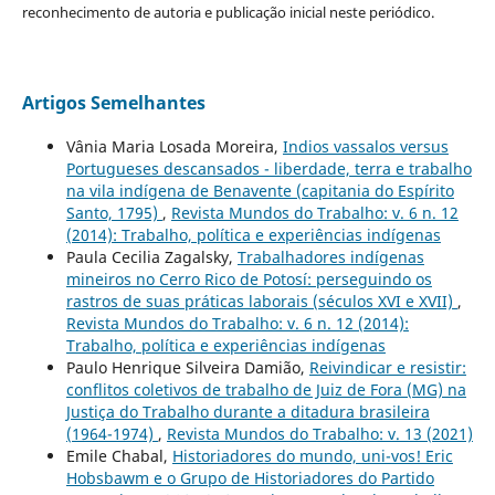
reconhecimento de autoria e publicação inicial neste periódico.
Artigos Semelhantes
Vânia Maria Losada Moreira,
Indios vassalos versus
Portugueses descansados - liberdade, terra e trabalho
na vila indígena de Benavente (capitania do Espírito
Santo, 1795)
,
Revista Mundos do Trabalho: v. 6 n. 12
(2014): Trabalho, política e experiências indígenas
Paula Cecilia Zagalsky,
Trabalhadores indígenas
mineiros no Cerro Rico de Potosí: perseguindo os
rastros de suas práticas laborais (séculos XVI e XVII)
,
Revista Mundos do Trabalho: v. 6 n. 12 (2014):
Trabalho, política e experiências indígenas
Paulo Henrique Silveira Damião,
Reivindicar e resistir:
conflitos coletivos de trabalho de Juiz de Fora (MG) na
Justiça do Trabalho durante a ditadura brasileira
(1964-1974)
,
Revista Mundos do Trabalho: v. 13 (2021)
Emile Chabal,
Historiadores do mundo, uni-vos! Eric
Hobsbawm e o Grupo de Historiadores do Partido