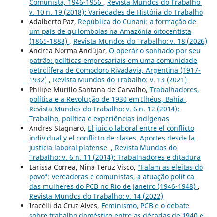
Comunista, 1946-1956
,
Revista Mundos do Trabalho:
v. 10 n. 19 (2018): Variedades de História do Trabalho
Adalberto Paz,
República do Cunani: a formação de
um país de quilombolas na Amazônia oitocentista
(1865-1888)
,
Revista Mundos do Trabalho: v. 18 (2026)
Andrea Norma Andújar,
O operário sonhado por seu
patrão: políticas empresariais em uma comunidade
petrolífera de Comodoro Rivadavia, Argentina (1917-
1932)
,
Revista Mundos do Trabalho: v. 13 (2021)
Philipe Murillo Santana de Carvalho,
Trabalhadores,
política e a Revolução de 1930 em Ilhéus, Bahia
,
Revista Mundos do Trabalho: v. 6 n. 12 (2014):
Trabalho, política e experiências indígenas
Andres Stagnaro,
El juicio laboral entre el conflicto
individual y el conflicto de clases. Aportes desde la
justicia laboral platense.
,
Revista Mundos do
Trabalho: v. 6 n. 11 (2014): Trabalhadores e ditadura
Larissa Correa, Nina Teruz Visco,
“Falam as eleitas do
povo”: vereadoras e comunistas, a atuação política
das mulheres do PCB no Rio de Janeiro (1946-1948)
,
Revista Mundos do Trabalho: v. 14 (2022)
Iracélli da Cruz Alves,
Feminismo, PCB e o debate
sobre trabalho doméstico entre as décadas de 1940 e