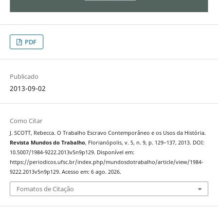
PDF
Publicado
2013-09-02
Como Citar
J. SCOTT, Rebecca. O Trabalho Escravo Contemporâneo e os Usos da História.
Revista Mundos do Trabalho
, Florianópolis, v. 5, n. 9, p. 129–137, 2013. DOI:
10.5007/1984-9222.2013v5n9p129. Disponível em:
https://periodicos.ufsc.br/index.php/mundosdotrabalho/article/view/1984-
9222.2013v5n9p129. Acesso em: 6 ago. 2026.
Fomatos de Citação