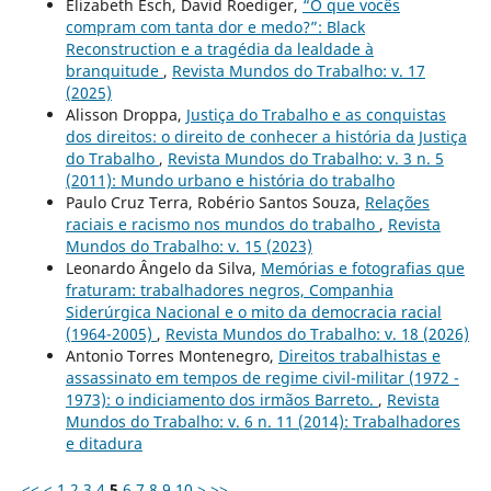
Elizabeth Esch, David Roediger,
“O que vocês
compram com tanta dor e medo?”: Black
Reconstruction e a tragédia da lealdade à
branquitude
,
Revista Mundos do Trabalho: v. 17
(2025)
Alisson Droppa,
Justiça do Trabalho e as conquistas
dos direitos: o direito de conhecer a história da Justiça
do Trabalho
,
Revista Mundos do Trabalho: v. 3 n. 5
(2011): Mundo urbano e história do trabalho
Paulo Cruz Terra, Robério Santos Souza,
Relações
raciais e racismo nos mundos do trabalho
,
Revista
Mundos do Trabalho: v. 15 (2023)
Leonardo Ângelo da Silva,
Memórias e fotografias que
fraturam: trabalhadores negros, Companhia
Siderúrgica Nacional e o mito da democracia racial
(1964-2005)
,
Revista Mundos do Trabalho: v. 18 (2026)
Antonio Torres Montenegro,
Direitos trabalhistas e
assassinato em tempos de regime civil-militar (1972 -
1973): o indiciamento dos irmãos Barreto.
,
Revista
Mundos do Trabalho: v. 6 n. 11 (2014): Trabalhadores
e ditadura
<<
<
1
2
3
4
5
6
7
8
9
10
>
>>