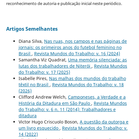
reconhecimento de autoria e publicação inicial neste periódico.
Artigos Semelhantes
Diana Silva,
Nas ruas, nos campos e nas páginas de
jornais: os primeiros anos do futebol feminino no
Brasil
,
Revista Mundos do Trabalho: v. 16 (2024)
Samantha Viz Quadrat,
Uma memória silenciada: as
lutas dos trabalhadores de Niterói
,
Revista Mundos
do Trabalho: v. 17 (2025)
Isabelle Pires,
Nas malhas dos mundos do trabalho
têxtil no Brasil
,
Revista Mundos do Trabalho: v. 18
(2026)
Clifford Andrew Welch,
Camponeses, a Verdade e a
História da Ditadura em São Paulo
,
Revista Mundos
do Trabalho: v. 6 n. 11 (2014): Trabalhadores e
ditadura
Victor Hugo Criscuolo Boson,
A questão da outorga e
um livro esquecido
,
Revista Mundos do Trabalho: v.
14 (2022)