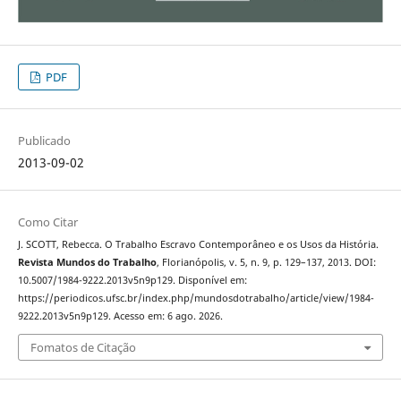
PDF
Publicado
2013-09-02
Como Citar
J. SCOTT, Rebecca. O Trabalho Escravo Contemporâneo e os Usos da História.
Revista Mundos do Trabalho
, Florianópolis, v. 5, n. 9, p. 129–137, 2013. DOI:
10.5007/1984-9222.2013v5n9p129. Disponível em:
https://periodicos.ufsc.br/index.php/mundosdotrabalho/article/view/1984-
9222.2013v5n9p129. Acesso em: 6 ago. 2026.
Fomatos de Citação