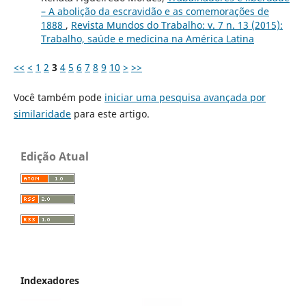
– A abolição da escravidão e as comemorações de
1888
,
Revista Mundos do Trabalho: v. 7 n. 13 (2015):
Trabalho, saúde e medicina na América Latina
<<
<
1
2
3
4
5
6
7
8
9
10
>
>>
Você também pode
iniciar uma pesquisa avançada por
similaridade
para este artigo.
Edição Atual
Indexadores