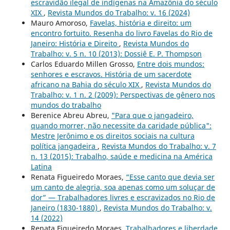
escravidão ilegal de indígenas na Amazônia do século
XIX
,
Revista Mundos do Trabalho: v. 16 (2024)
Mauro Amoroso,
Favelas, história e direito: um
encontro fortuito. Resenha do livro Favelas do Rio de
Janeiro: História e Direito
,
Revista Mundos do
Trabalho: v. 5 n. 10 (2013): Dossiê E. P. Thompson
Carlos Eduardo Millen Grosso,
Entre dois mundos:
senhores e escravos. História de um sacerdote
africano na Bahia do século XIX
,
Revista Mundos do
Trabalho: v. 1 n. 2 (2009): Perspectivas de gênero nos
mundos do trabalho
Berenice Abreu Abreu,
"Para que o jangadeiro,
quando morrer, não necessite da caridade pública":
Mestre Jerônimo e os direitos sociais na cultura
política jangadeira
,
Revista Mundos do Trabalho: v. 7
n. 13 (2015): Trabalho, saúde e medicina na América
Latina
Renata Figueiredo Moraes,
“Esse canto que devia ser
um canto de alegria, soa apenas como um soluçar de
dor” — Trabalhadores livres e escravizados no Rio de
Janeiro (1830-1880)
,
Revista Mundos do Trabalho: v.
14 (2022)
Renata Figueiredo Moraes,
Trabalhadores e liberdade