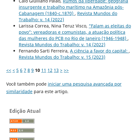
Caio Giulliano Paião,
Rumos da liberdade: geografia
insurgente e trabalho marítimo na Amazônia pós-
Cabanagem (1840-c.1870)
,
Revista Mundos do
Trabalho: v. 14 (2022)
Larissa Correa, Nina Teruz Visco,
“Falam as eleitas do
povo”: vereadoras e comunistas, a atuação política
das mulheres do PCB no Rio de Janeiro (1946-1948)
,
Revista Mundos do Trabalho: v. 14 (2022)
Fernando Sarti Ferreira,
A ciência a favor do capital:
,
Revista Mundos do Trabalho: v. 15 (2023)
<<
<
5
6
7
8
9
10
11
12
13
>
>>
Você também pode
iniciar uma pesquisa avançada por
similaridade
para este artigo.
Edição Atual