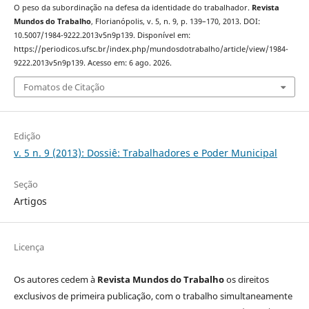
O peso da subordinação na defesa da identidade do trabalhador.
Revista
Mundos do Trabalho
, Florianópolis, v. 5, n. 9, p. 139–170, 2013. DOI:
10.5007/1984-9222.2013v5n9p139. Disponível em:
https://periodicos.ufsc.br/index.php/mundosdotrabalho/article/view/1984-
9222.2013v5n9p139. Acesso em: 6 ago. 2026.
Fomatos de Citação
Edição
v. 5 n. 9 (2013): Dossiê: Trabalhadores e Poder Municipal
Seção
Artigos
Licença
Os autores cedem à
Revista Mundos do Trabalho
os direitos
exclusivos de primeira publicação, com o trabalho simultaneamente