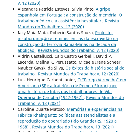
v. 12 (2020)
Alexandra Patrícia Esteves, Sílvia Pinto,
A gripe
espanhola em Portugal: a construção da memória. O
trabalho médico e a assistência hospitalar
,
Revista
Mundos do Trabalho: v. 12 (2020)
Iacy Maia Mata, Robério Santos Souza,
Protesto,
insubordinação e reminiscências da escravidão na
construção da ferrovia Bahia-Minas na década da
abolição
,
Revista Mundos do Trabalho: v. 12 (2020)
Aldrin Castellucci, Caio Castro Gerbelli, David P.
Lacerda, Melina K. Perussatto, Micaele Irene Scheer,
Nauber Gavski da Silva,
Os êxitos da história social do
trabalho
,
Revista Mundos do Trabalho: v. 12 (2020)
Luís Henrique Carboni Junior,
O “Perigo Vermelho” em
Americana (SP): a trajetória de Romeu Sturari, por
uma história de lutas dos trabalhadores de Vila
Operária de Carioba (1947-1967)
,
Revista Mundos do
Trabalho: v. 13 (2021)
Caroline Duarte Matoso,
Memórias e experiências na
Fábrica Rheingantz: políticas assistencialistas e a
reprodução do operariado (Rio Grande/RS, 1920 a
1968)
,
Revista Mundos do Trabalho: v. 13 (2021)