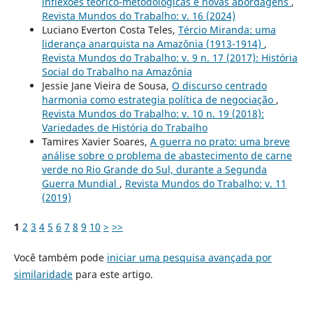
inflexões teórico-metodológicas e novas abordagens
,
Revista Mundos do Trabalho: v. 16 (2024)
Luciano Everton Costa Teles,
Tércio Miranda: uma
liderança anarquista na Amazônia (1913-1914)
,
Revista Mundos do Trabalho: v. 9 n. 17 (2017): História
Social do Trabalho na Amazônia
Jessie Jane Vieira de Sousa,
O discurso centrado
harmonia como estrategia política de negociação
,
Revista Mundos do Trabalho: v. 10 n. 19 (2018):
Variedades de História do Trabalho
Tamires Xavier Soares,
A guerra no prato: uma breve
análise sobre o problema de abastecimento de carne
verde no Rio Grande do Sul, durante a Segunda
Guerra Mundial
,
Revista Mundos do Trabalho: v. 11
(2019)
1
2
3
4
5
6
7
8
9
10
>
>>
Você também pode
iniciar uma pesquisa avançada por
similaridade
para este artigo.