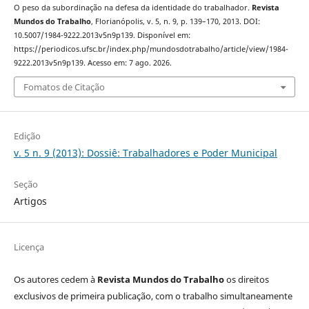
O peso da subordinação na defesa da identidade do trabalhador.
Revista
Mundos do Trabalho
, Florianópolis, v. 5, n. 9, p. 139–170, 2013. DOI:
10.5007/1984-9222.2013v5n9p139. Disponível em:
https://periodicos.ufsc.br/index.php/mundosdotrabalho/article/view/1984-
9222.2013v5n9p139. Acesso em: 7 ago. 2026.
Fomatos de Citação
Edição
v. 5 n. 9 (2013): Dossiê: Trabalhadores e Poder Municipal
Seção
Artigos
Licença
Os autores cedem à
Revista Mundos do Trabalho
os direitos
exclusivos de primeira publicação, com o trabalho simultaneamente