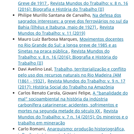
Greve de 1917
,
Revista Mundos do Trabalho: v. 8 n. 16
(2016): Biografia e História do Trabalho (II)
Philipe Murillo Santana de Carvalho,
Na defesa dos
sagrados interesses: a greve dos ferroviários no sul da
Bahia (Ilhéus e Itabuna, maio de 1927)
,
Revista
Mundos do Trabalho: v. 11 (2019)
Mauro Luiz Barbosa Marques,
Movimentos docentes
no Rio Grande do Sul: a longa greve de 1985 e as
Sinetas na praça pública
,
Revista Mundos do
Trabalho: v. 8 n. 16 (2016): Biografia e História do
Trabalho (II)
Davi Avelino Leal,
Trabalho, territorialização e conflito
pelo uso dos recursos naturais no Rio Madeira /AM
(1861 - 1932)
,
Revista Mundos do Trabalho: v. 9 n. 17
(2017): História Social do Trabalho na Amazônia
Carlos Renato Carola, Giovani Felipe,
A “banalidade do
mal” socioambiental na história da indústria
carbonífera catarinense: acidentes, sofrimentos e
mortes na segunda metade do século XX
,
Revista
Mundos do Trabalho: v. 7 n. 14 (2015): Os mineiros e o
trabalho em mineração
Carlo Romani,
Anarquismo: produção historiográfica,