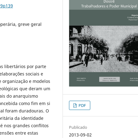
n9p139
perária, greve geral
s libertários por parte
elaborações sociais e
 de organização e modelos
deológicas que deram um
uais do anarquismo
concebida como fim em si
PDF
al foram duradouras. O
ritária da identidade
té nos grandes conflitos
Publicado
tensões entre estas
2013-09-02