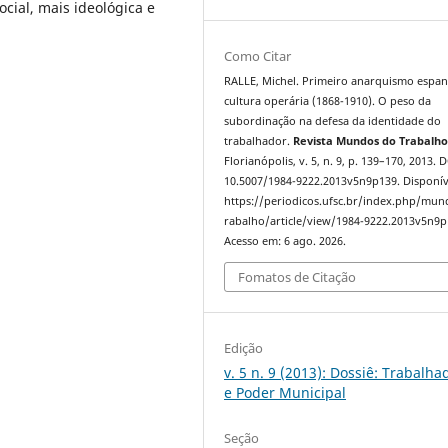
ocial, mais ideológica e
Como Citar
RALLE, Michel. Primeiro anarquismo espan
cultura operária (1868-1910). O peso da
subordinação na defesa da identidade do
trabalhador.
Revista Mundos do Trabalh
Florianópolis, v. 5, n. 9, p. 139–170, 2013. 
10.5007/1984-9222.2013v5n9p139. Disponív
https://periodicos.ufsc.br/index.php/mu
rabalho/article/view/1984-9222.2013v5n9p
Acesso em: 6 ago. 2026.
Fomatos de Citação
Edição
v. 5 n. 9 (2013): Dossiê: Trabalha
e Poder Municipal
Seção