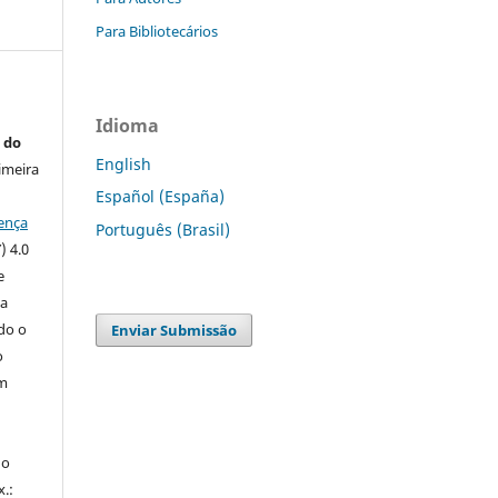
Para Bibliotecários
Idioma
 do
English
imeira
Español (España)
ença
Português (Brasil)
) 4.0
e
 a
ndo o
Enviar Submissão
o
m
do
x.: