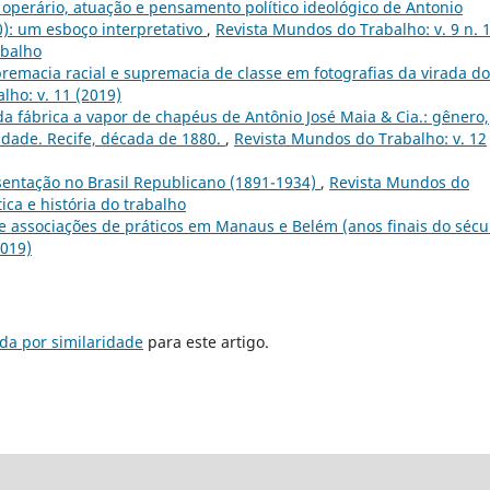
operário, atuação e pensamento político ideológico de Antonio
): um esboço interpretativo
,
Revista Mundos do Trabalho: v. 9 n. 
abalho
remacia racial e supremacia de classe em fotografias da virada do
lho: v. 11 (2019)
da fábrica a vapor de chapéus de Antônio José Maia & Cia.: gênero,
lidade. Recife, década de 1880.
,
Revista Mundos do Trabalho: v. 12
resentação no Brasil Republicano (1891-1934)
,
Revista Mundos do
tica e história do trabalho
 e associações de práticos em Manaus e Belém (anos finais do sécu
2019)
da por similaridade
para este artigo.