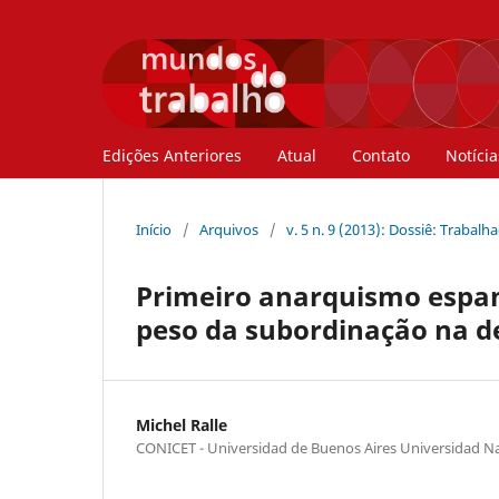
Edições Anteriores
Atual
Contato
Notícia
Início
/
Arquivos
/
v. 5 n. 9 (2013): Dossiê: Trabal
Primeiro anarquismo espanh
peso da subordinação na d
Michel Ralle
CONICET - Universidad de Buenos Aires Universidad Na