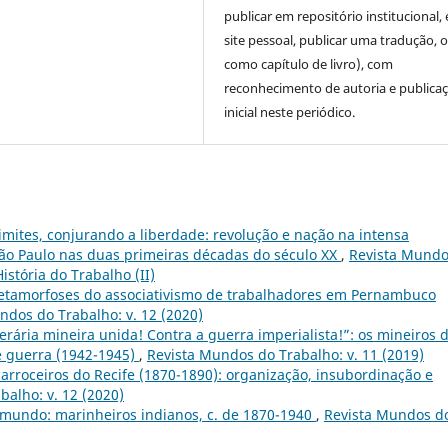
publicar em repositório institucional,
site pessoal, publicar uma tradução, 
como capítulo de livro), com
reconhecimento de autoria e publica
inicial neste periódico.
imites, conjurando a liberdade: revolução e nação na intensa
São Paulo nas duas primeiras décadas do século XX
,
Revista Mund
História do Trabalho (II)
metamorfoses do associativismo de trabalhadores em Pernambuco
ndos do Trabalho: v. 12 (2020)
perária mineira unida! Contra a guerra imperialista!”: os mineiros 
e guerra (1942-1945)
,
Revista Mundos do Trabalho: v. 11 (2019)
arroceiros do Recife (1870-1890): organização, insubordinação e
alho: v. 12 (2020)
mundo: marinheiros indianos, c. de 1870-1940
,
Revista Mundos d