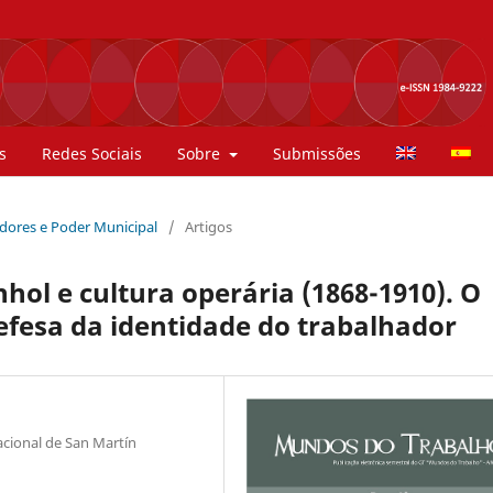
s
Redes Sociais
Sobre
Submissões
hadores e Poder Municipal
/
Artigos
ol e cultura operária (1868-1910). O
efesa da identidade do trabalhador
cional de San Martín