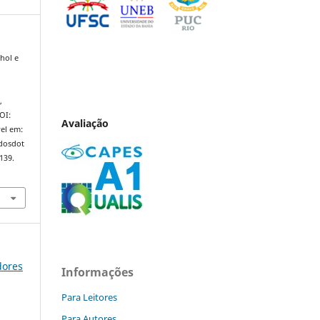
hol e
o
,
DOI:
Avaliação
el em:
ndosdot
139.
dores
Informações
Para Leitores
Para Autores