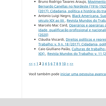
Bruno Rodrigo Tavares Araujo,
Movimento 
Bernardo Canellas no Nordeste (1916-1920
(2017): Cidadania, política e história do tr
Antonio Luigi Negro,
Black Americana. Sup
século XIX ao XX
,
Revista Mundos do Traba
Marcelo Mac Cord,
Operários e operárias 
idade, qualificação profissional e naciona
(2020)
Cláudia Viscardi,
Direitos políticos e rep
Trabalho: v. 9 n. 18 (2017): Cidadania, polí
Caio Giulliano Paião,
Culturas de trabalho
XIX)
,
Revista Mundos do Trabalho: v. 11 (
<<
<
1
2
3
4
5
6
7
8
9
10
>
>>
Você também pode
iniciar uma pesquisa avança