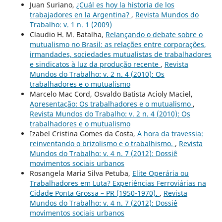
Juan Suriano,
¿Cuál es hoy la historia de los
trabajadores en la Argentina?
,
Revista Mundos do
Trabalho: v. 1 n. 1 (2009)
Claudio H. M. Batalha,
Relançando o debate sobre o
mutualismo no Brasil: as relações entre corporações,
irmandades, sociedades mutualistas de trabalhadores
e sindicatos à luz da produção recente
,
Revista
Mundos do Trabalho: v. 2 n. 4 (2010): Os
trabalhadores e o mutualismo
Marcelo Mac Cord, Osvaldo Batista Acioly Maciel,
Apresentação: Os trabalhadores e o mutualismo
,
Revista Mundos do Trabalho: v. 2 n. 4 (2010): Os
trabalhadores e o mutualismo
Izabel Cristina Gomes da Costa,
A hora da travessia:
reinventando o brizolismo e o trabalhismo.
,
Revista
Mundos do Trabalho: v. 4 n. 7 (2012): Dossiê
movimentos sociais urbanos
Rosangela Maria Silva Petuba,
Elite Operária ou
Trabalhadores em Luta? Experiências Ferroviárias na
Cidade Ponta Grossa – PR (1950-1970).
,
Revista
Mundos do Trabalho: v. 4 n. 7 (2012): Dossiê
movimentos sociais urbanos