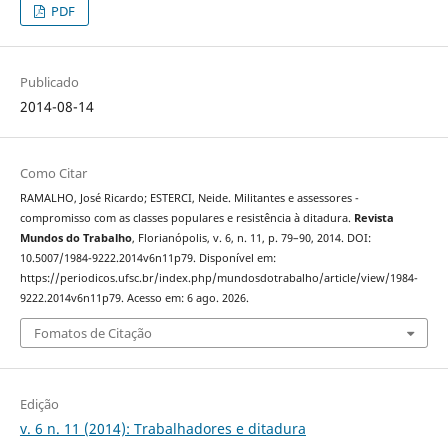
PDF
Publicado
2014-08-14
Como Citar
RAMALHO, José Ricardo; ESTERCI, Neide. Militantes e assessores -
compromisso com as classes populares e resistência à ditadura.
Revista
Mundos do Trabalho
, Florianópolis, v. 6, n. 11, p. 79–90, 2014. DOI:
10.5007/1984-9222.2014v6n11p79. Disponível em:
https://periodicos.ufsc.br/index.php/mundosdotrabalho/article/view/1984-
9222.2014v6n11p79. Acesso em: 6 ago. 2026.
Fomatos de Citação
Edição
v. 6 n. 11 (2014): Trabalhadores e ditadura