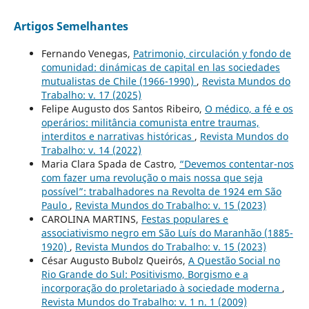
Artigos Semelhantes
Fernando Venegas,
Patrimonio, circulación y fondo de
comunidad: dinámicas de capital en las sociedades
mutualistas de Chile (1966-1990)
,
Revista Mundos do
Trabalho: v. 17 (2025)
Felipe Augusto dos Santos Ribeiro,
O médico, a fé e os
operários: militância comunista entre traumas,
interditos e narrativas históricas
,
Revista Mundos do
Trabalho: v. 14 (2022)
Maria Clara Spada de Castro,
“Devemos contentar-nos
com fazer uma revolução o mais nossa que seja
possível”: trabalhadores na Revolta de 1924 em São
Paulo
,
Revista Mundos do Trabalho: v. 15 (2023)
CAROLINA MARTINS,
Festas populares e
associativismo negro em São Luís do Maranhão (1885-
1920)
,
Revista Mundos do Trabalho: v. 15 (2023)
César Augusto Bubolz Queirós,
A Questão Social no
Rio Grande do Sul: Positivismo, Borgismo e a
incorporação do proletariado à sociedade moderna
,
Revista Mundos do Trabalho: v. 1 n. 1 (2009)