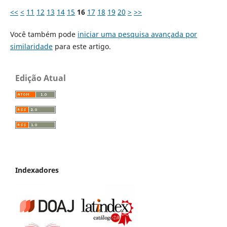
<<
<
11
12
13
14
15
16
17
18
19
20
>
>>
Você também pode
iniciar uma pesquisa avançada por
similaridade
para este artigo.
Edição Atual
Indexadores