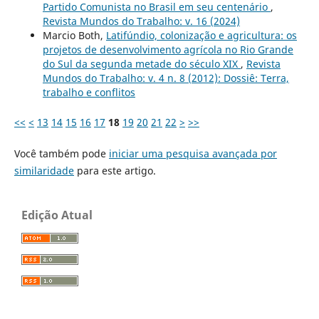
Partido Comunista no Brasil em seu centenário
,
Revista Mundos do Trabalho: v. 16 (2024)
Marcio Both,
Latifúndio, colonização e agricultura: os
projetos de desenvolvimento agrícola no Rio Grande
do Sul da segunda metade do século XIX
,
Revista
Mundos do Trabalho: v. 4 n. 8 (2012): Dossiê: Terra,
trabalho e conflitos
<<
<
13
14
15
16
17
18
19
20
21
22
>
>>
Você também pode
iniciar uma pesquisa avançada por
similaridade
para este artigo.
Edição Atual