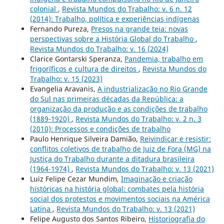
colonial
,
Revista Mundos do Trabalho: v. 6 n. 12
(2014): Trabalho, política e experiências indígenas
Fernando Pureza,
Presos na grande teia: novas
perspectivas sobre a História Global do Trabalho
,
Revista Mundos do Trabalho: v. 16 (2024)
Clarice Gontarski Speranza,
Pandemia, trabalho em
frigoríficos e cultura de direitos
,
Revista Mundos do
Trabalho: v. 15 (2023)
Evangelia Aravanis,
A industrialização no Rio Grande
do Sul nas primeiras décadas da República: a
organização da produção e as condições de trabalho
(1889-1920)
,
Revista Mundos do Trabalho: v. 2 n. 3
(2010): Processos e condições de trabalho
Paulo Henrique Silveira Damião,
Reivindicar e resistir:
conflitos coletivos de trabalho de Juiz de Fora (MG) na
Justiça do Trabalho durante a ditadura brasileira
(1964-1974)
,
Revista Mundos do Trabalho: v. 13 (2021)
Luiz Felipe Cezar Mundim,
Imaginação e criação
históricas na história global: combates pela história
social dos protestos e movimentos sociais na América
Latina
,
Revista Mundos do Trabalho: v. 13 (2021)
Felipe Augusto dos Santos Ribeiro,
Historiografia do