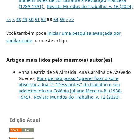
homens livres de cor durante a Revolução Francesa
(1789-1791)
,
Revista Mundos do Trabalho: v. 16 (2024)
<<
<
48
49
50
51
52
53
54
55
>
>>
Você também pode
iniciar uma pesquisa avançada por
similaridade
para este artigo.
Artigos mais lidos pelo mesmo(s) autor(es)
Anna Beatriz de Sá Almeida, Ana Carolina de Azevedo
Guedes,
Por que não posso “querer fixar o sol e
observar a lua”?: “Desviantes” do trabalho e seu
adoecimento na Colônia Juliano Moreira-RJ (1930-
1945)
,
Revista Mundos do Trabalho: v. 12 (2020)
Edição Atual