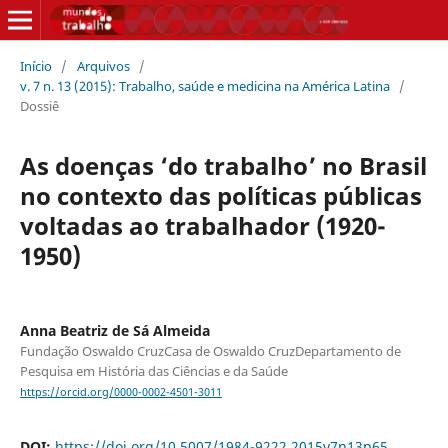
Início
/
Arquivos
/
v. 7 n. 13 (2015): Trabalho, saúde e medicina na América Latina
/
Dossiê
As doenças ‘do trabalho’ no Brasil
no contexto das políticas públicas
voltadas ao trabalhador (1920-
1950)
Anna Beatriz de Sá Almeida
Fundação Oswaldo CruzCasa de Oswaldo CruzDepartamento de
Pesquisa em História das Ciências e da Saúde
https://orcid.org/0000-0002-4501-3011
DOI:
https://doi.org/10.5007/1984-9222.2015v7n13p65