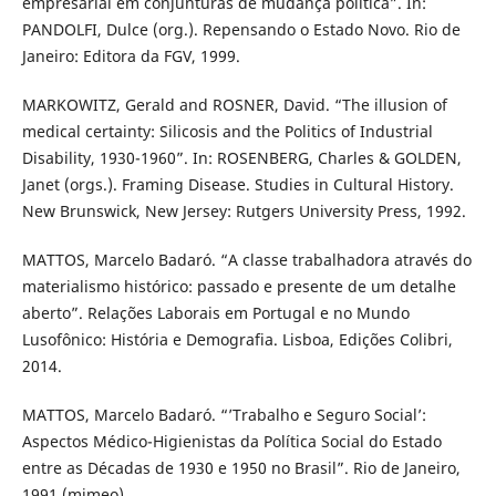
empresarial em conjunturas de mudança política”. In:
PANDOLFI, Dulce (org.). Repensando o Estado Novo. Rio de
Janeiro: Editora da FGV, 1999.
MARKOWITZ, Gerald and ROSNER, David. “The illusion of
medical certainty: Silicosis and the Politics of Industrial
Disability, 1930-1960”. In: ROSENBERG, Charles & GOLDEN,
Janet (orgs.). Framing Disease. Studies in Cultural History.
New Brunswick, New Jersey: Rutgers University Press, 1992.
MATTOS, Marcelo Badaró. “A classe trabalhadora através do
materialismo histórico: passado e presente de um detalhe
aberto”. Relações Laborais em Portugal e no Mundo
Lusofônico: História e Demografia. Lisboa, Edições Colibri,
2014.
MATTOS, Marcelo Badaró. “’Trabalho e Seguro Social’:
Aspectos Médico-Higienistas da Política Social do Estado
entre as Décadas de 1930 e 1950 no Brasil”. Rio de Janeiro,
1991 (mimeo).