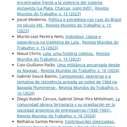
encontrados frente a la violencia del sistema
esclavista (La Plata, Charcas, siglo XVII)
,
Revista
Mundos do Trabalho: v. 15 (2023)
Josué Medeiros,
Política e estratégia nas ruas do Brasil
no século XXI
,
Revista Mundos do Trabalho: v. 15
(2023)
Murilo Leal Pereira Neto,
Indivíduo, classe e
experiência na trajetória de Lula
,
Revista Mundos do
Trabalho: v. 15 (2023)
Maud Chirio,
Lula: uma história coletiva
,
Revista
Mundos do Trabalho: v. 15 (2023)
Caio Giulliano Paião,
Uma militância encarnada desde
as Alagoas
,
Revista Mundos do Trabalho: v. 16 (2024)
Gabriel Souza Bastos,
Camponeses, operários e a
tentativa de resistência armada ao golpe de 1964 na
Baixada Fluminense
,
Revista Mundos do Trabalho: v.
16 (2024)
Diego Rubén Ceruso, Gabriel Omar Piro Mittelman,
La
comunidad obrera ferroviaria y su gravitación en la
sociedad argentina de entreguerras (1930-1943)
,
Revista Mundos do Trabalho: v. 16 (2024)
Bethânia Santos Pereira,
Contribuições silenciadas: