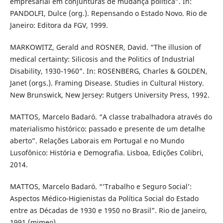
empresarial em conjunturas de mudança política”. In:
PANDOLFI, Dulce (org.). Repensando o Estado Novo. Rio de
Janeiro: Editora da FGV, 1999.
MARKOWITZ, Gerald and ROSNER, David. “The illusion of
medical certainty: Silicosis and the Politics of Industrial
Disability, 1930-1960”. In: ROSENBERG, Charles & GOLDEN,
Janet (orgs.). Framing Disease. Studies in Cultural History.
New Brunswick, New Jersey: Rutgers University Press, 1992.
MATTOS, Marcelo Badaró. “A classe trabalhadora através do
materialismo histórico: passado e presente de um detalhe
aberto”. Relações Laborais em Portugal e no Mundo
Lusofônico: História e Demografia. Lisboa, Edições Colibri,
2014.
MATTOS, Marcelo Badaró. “’Trabalho e Seguro Social’:
Aspectos Médico-Higienistas da Política Social do Estado
entre as Décadas de 1930 e 1950 no Brasil”. Rio de Janeiro,
1991 (mimeo).