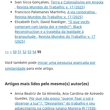
Ivan Sicca Gonçalves,
Terra e Colonialismo em Angola
,
Revista Mundos do Trabalho: v. 17 (2025)
Francisco Palomanes Martinho,
A via corporativa
,
Revista Mundos do Trabalho: v. 17 (2025)
Elizabeth Esch, David Roediger,
“O que vocês
compram com tanta dor e medo?”: Black
Reconstruction e a tragédia da lealdade à
branquitude
,
Revista Mundos do Trabalho: v. 17
(2025)
<<
<
50
51
52
53
54
55
Você também pode
iniciar uma pesquisa avançada por
similaridade
para este artigo.
Artigos mais lidos pelo mesmo(s) autor(es)
Anna Beatriz de Sá Almeida, Ana Carolina de Azevedo
Guedes,
Por que não posso “querer fixar o sol e
observar a lua”?: “Desviantes” do trabalho e seu
adoecimento na Colônia Juliano Moreira-RJ (1930-