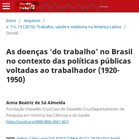
Início
/
Arquivos
/
v. 7 n. 13 (2015): Trabalho, saúde e medicina na América Latina
/
Dossiê
As doenças ‘do trabalho’ no Brasil
no contexto das políticas públicas
voltadas ao trabalhador (1920-
1950)
Anna Beatriz de Sá Almeida
Fundação Oswaldo CruzCasa de Oswaldo CruzDepartamento de
Pesquisa em História das Ciências e da Saúde
https://orcid.org/0000-0002-4501-3011
DOI:
https://doi.org/10.5007/1984-9222.2015v7n13p65