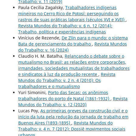
Trabalho: v. 11 (2019)
Paula Cecilia Zagalsky,
Trabalhadores indígenas
mineiros no Cerro Rico de Potosí: perseguindo os
rastros de suas práticas laborais (séculos XVI e XVII)
,
Revista Mundos do Trabalho: v. 6 n. 12 (2014):
Trabalho, política e experiências indígenas
Vinícius de Rezende,
De Zlín para o mundo: o sistema
Bata de gerenciamento do trabalho
,
Revista Mundos
do Trabalho: v. 16 (2024)
Claudio H. M. Batalha,
Relançando o debate sobre o
mutualismo no Brasil: as relações entre corporações,
irmandades, sociedades mutualistas de trabalhadores
e sindicatos à luz da produção recente
,
Revista
Mundos do Trabalho: v. 2 n. 4 (2010): Os
trabalhadores e o mutualismo
Yuri Simonini,
Porto das Secas: os anônimos
trabalhadores do porto de Natal (1861-1932)
,
Revista
Mundos do Trabalho: v. 12 (2020)
Lucas Poy,
As primeiras greves da construção civil e o
início da luta pela redução da jornada de trabalho em
Buenos Aires (1893-1895)
,
Revista Mundos do
Trabalho: v. 4 n. 7 (2012): Dossiê movimentos sociais
urbanos