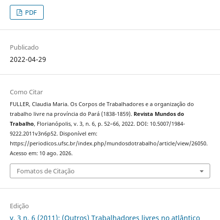
PDF
Publicado
2022-04-29
Como Citar
FULLER, Claudia Maria. Os Corpos de Trabalhadores e a organização do
trabalho livre na província do Pará (1838-1859).
Revista Mundos do
Trabalho
, Florianópolis, v. 3, n. 6, p. 52–66, 2022. DOI: 10.5007/1984-
9222.2011v3n6p52. Disponível em:
https://periodicos.ufsc.br/index.php/mundosdotrabalho/article/view/26050.
Acesso em: 10 ago. 2026.
Fomatos de Citação
Edição
v. 3 n. 6 (2011): (Outros) Trabalhadores livres no atlântico