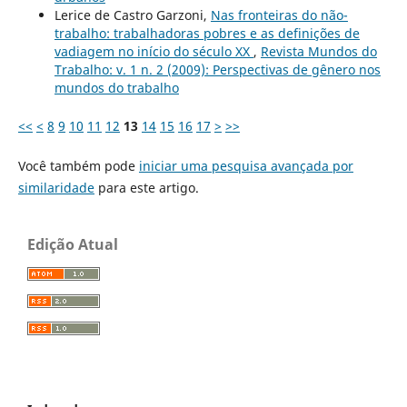
Lerice de Castro Garzoni,
Nas fronteiras do não-
trabalho: trabalhadoras pobres e as definições de
vadiagem no início do século XX
,
Revista Mundos do
Trabalho: v. 1 n. 2 (2009): Perspectivas de gênero nos
mundos do trabalho
<<
<
8
9
10
11
12
13
14
15
16
17
>
>>
Você também pode
iniciar uma pesquisa avançada por
similaridade
para este artigo.
Edição Atual