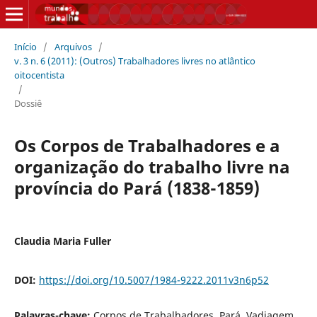
Início
/
Arquivos
/
v. 3 n. 6 (2011): (Outros) Trabalhadores livres no atlântico
oitocentista
/
Dossiê
Os Corpos de Trabalhadores e a
organização do trabalho livre na
província do Pará (1838-1859)
Claudia Maria Fuller
DOI:
https://doi.org/10.5007/1984-9222.2011v3n6p52
Palavras-chave:
Corpos de Trabalhadores, Pará, Vadiagem,