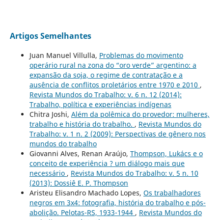
Artigos Semelhantes
Juan Manuel Villulla,
Problemas do movimento
operário rural na zona do “oro verde” argentino: a
expansão da soja, o regime de contratação e a
ausência de conflitos proletários entre 1970 e 2010
,
Revista Mundos do Trabalho: v. 6 n. 12 (2014):
Trabalho, política e experiências indígenas
Chitra Joshi,
Além da polêmica do provedor: mulheres,
trabalho e história do trabalho.
,
Revista Mundos do
Trabalho: v. 1 n. 2 (2009): Perspectivas de gênero nos
mundos do trabalho
Giovanni Alves, Renan Araújo,
Thompson, Lukács e o
conceito de experiência ? um diálogo mais que
necessário
,
Revista Mundos do Trabalho: v. 5 n. 10
(2013): Dossiê E. P. Thompson
Aristeu Elisandro Machado Lopes,
Os trabalhadores
negros em 3x4: fotografia, história do trabalho e pós-
abolição. Pelotas-RS, 1933-1944
,
Revista Mundos do