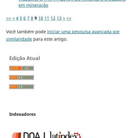
em mineração
<<
<
4
5
6
7
8
9
10
11
12
13
>
>>
Você também pode
iniciar uma pesquisa avançada por
similaridade
para este artigo.
Edição Atual
Indexadores