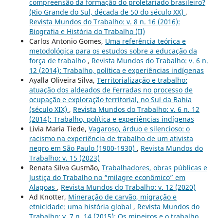
compreensão da formação do proletariado brasileiro?
(Rio Grande do Sul, década de 50 do século XX)
,
Revista Mundos do Trabalho: v. 8 n. 16 (2016):
Biografia e História do Trabalho (II)
Carlos Antonio Gomes,
Uma referência teórica e
metodológica para os estudos sobre a educação da
força de trabalho
,
Revista Mundos do Trabalho: v. 6 n.
12 (2014): Trabalho, política e experiências indígenas
Ayalla Oliveira Silva,
Territorialização e trabalho:
atuação dos aldeados de Ferradas no processo de
ocupação e exploração territorial, no Sul da Bahia
(século XIX)
,
Revista Mundos do Trabalho: v. 6 n. 12
(2014): Trabalho, política e experiências indígenas
Livia Maria Tiede,
Vagaroso, árduo e silencioso: o
racismo na experiência de trabalho de um ativista
negro em São Paulo (1900-1930)
,
Revista Mundos do
Trabalho: v. 15 (2023)
Renata Silva Gusmão,
Trabalhadores, obras públicas e
Justiça do Trabalho no “milagre econômico” em
Alagoas
,
Revista Mundos do Trabalho: v. 12 (2020)
Ad Knotter,
Mineração de carvão, migração e
etnicidade: uma história global
,
Revista Mundos do
Trabalho: v. 7 n. 14 (2015): Os mineiros e o trabalho