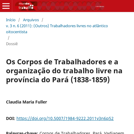
Início
/
Arquivos
/
v. 3 n. 6 (2011): (Outros) Trabalhadores livres no atlântico
oitocentista
/
Dossiê
Os Corpos de Trabalhadores e a
organização do trabalho livre na
província do Pará (1838-1859)
Claudia Maria Fuller
DOI:
https://doi.org/10.5007/1984-9222.2011v3n6p52
Palavras-chave:
Corpos de Trabalhadores, Pará, Vadiagem,