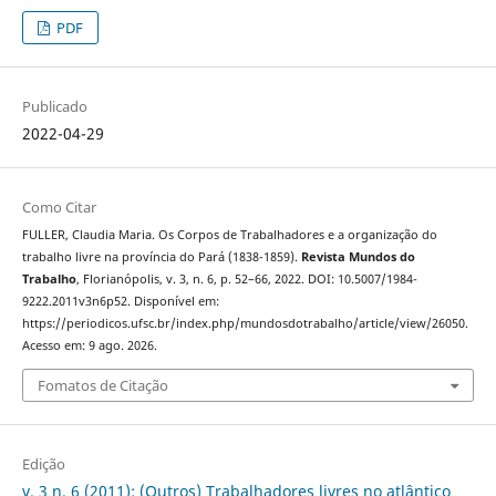
PDF
Publicado
2022-04-29
Como Citar
FULLER, Claudia Maria. Os Corpos de Trabalhadores e a organização do
trabalho livre na província do Pará (1838-1859).
Revista Mundos do
Trabalho
, Florianópolis, v. 3, n. 6, p. 52–66, 2022. DOI: 10.5007/1984-
9222.2011v3n6p52. Disponível em:
https://periodicos.ufsc.br/index.php/mundosdotrabalho/article/view/26050.
Acesso em: 9 ago. 2026.
Fomatos de Citação
Edição
v. 3 n. 6 (2011): (Outros) Trabalhadores livres no atlântico